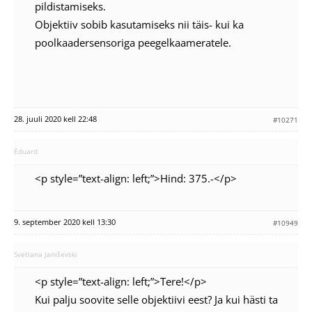
pildistamiseks.
Objektiiv sobib kasutamiseks nii täis- kui ka
poolkaadersensoriga peegelkaameratele.
28. juuli 2020 kell 22:48
#10271
Eduard
<p style=”text-align: left;”>Hind: 375.-</p>
9. september 2020 kell 13:30
#10949
Svetlana Janiševski
<p style=”text-align: left;”>Tere!</p>
Kui palju soovite selle objektiivi eest? Ja kui hästi ta