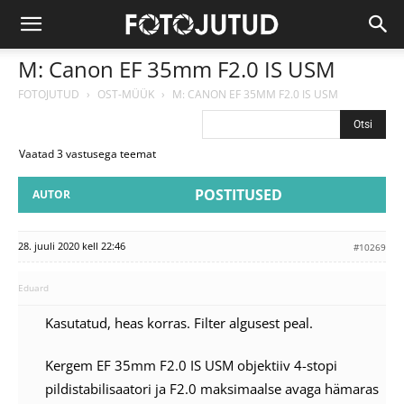
M: Canon EF 35mm F2.0 IS USM
FOTOJUTUD
›
OST-MÜÜK
›
M: CANON EF 35MM F2.0 IS USM
Vaatad 3 vastusega teemat
POSTITUSED
AUTOR
28. juuli 2020 kell 22:46
#10269
Eduard
Kasutatud, heas korras. Filter algusest peal.
Kergem EF 35mm F2.0 IS USM objektiiv 4-stopi
pildistabilisaatori ja F2.0 maksimaalse avaga hämaras