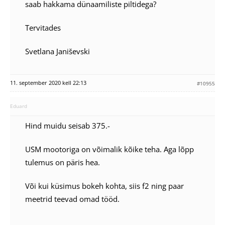
saab hakkama dünaamiliste piltidega?
Tervitades
Svetlana Janiševski
11. september 2020 kell 22:13
#10955
Eduard
Hind muidu seisab 375.-
USM mootoriga on võimalik kõike teha. Aga lõpp
tulemus on päris hea.
Või kui küsimus bokeh kohta, siis f2 ning paar
meetrid teevad omad tööd.