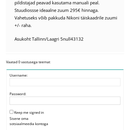
pildistajad peavad kasutama manuali peal.
Stuudiossse ideaalne zuum 295€ hinnaga.
Vahetuseks võib pakkuda Nikoni täiskaadrile zuumi
+/- raha.
Asukoht Tallinn/Laagri 5null43132
Vaatad 0 vastusega teemat
Username:
Password:
Keep me signed in
Sisene oma
sotsiaalmeedia kontoga