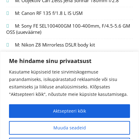
M: Objektiiv Carl Zeiss Jena Sonnar 180mm f/2.8
M: Canon RF 135 f/1.8 L IS USM
M: Sony FE SEL100400GM 100-400mm, F/4.5-5.6 GM
OSS (uueväärne)
M: Nikon Z8 Mirrorless DSLR body kit
Me hindame sinu privaatsust
Kasutame küpsiseid teie sirvimiskogemuse
parandamiseks, isikupärastatud reklaamide või sisu
esitamiseks ja liikluse analüüsimiseks.
Klõpsates
"Aktsepteeri kõik", nõustute meie küpsiste kasutamisega.
Aktsepteeri kõik
© 2024 Fotojutud OÜ
Reg.nr. 14827097
info@fotojutud.ee
Muuda seadeid
Privaatsustingimused ja andmekaitse