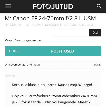
M: Canon EF 24-70mm f/2.8 L USM
FOTOJUTUD
›
OST-MÜÜK
›
M: CANON EF 24-70MM F/2.8 L USM
Vaatad 0 vastusega teemat
POSTITUSED
AUTOR
24. november 2019 kell 13:31
#5133
Alari Aug
Korpus ja klaasid on korras. Kaasas varjuk/korgid.
Objektiivil autofookus ei toimi vahemikus 24-30mm
ja kui fokuseerida ~30m või kaugemele. Maastiku