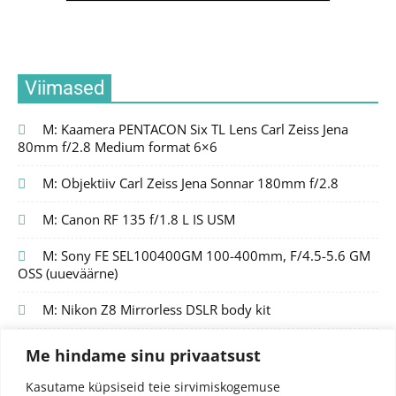
Viimased
M: Kaamera PENTACON Six TL Lens Carl Zeiss Jena
80mm f/2.8 Medium format 6×6
M: Objektiiv Carl Zeiss Jena Sonnar 180mm f/2.8
M: Canon RF 135 f/1.8 L IS USM
M: Sony FE SEL100400GM 100-400mm, F/4.5-5.6 GM
OSS (uueväärne)
M: Nikon Z8 Mirrorless DSLR body kit
Me hindame sinu privaatsust
Kasutame küpsiseid teie sirvimiskogemuse