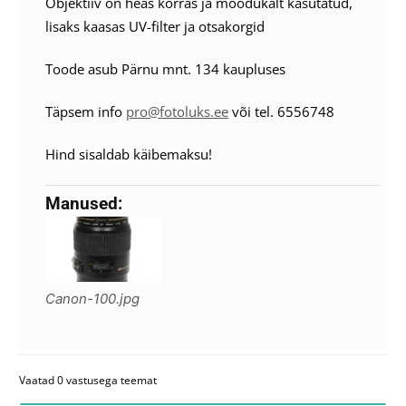
Objektiiv on heas korras ja mõõdukalt kasutatud,
lisaks kaasas UV-filter ja otsakorgid
Toode asub Pärnu mnt. 134 kaupluses
Täpsem info
pro@fotoluks.ee
või tel. 6556748
Hind sisaldab käibemaksu!
Manused:
Canon-100.jpg
Vaatad 0 vastusega teemat