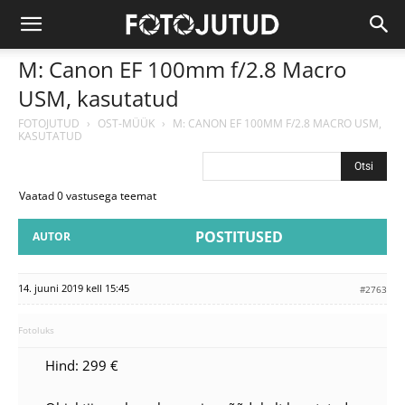
M: Canon EF 100mm f/2.8 Macro
USM, kasutatud
FOTOJUTUD
›
OST-MÜÜK
›
M: CANON EF 100MM F/2.8 MACRO USM,
KASUTATUD
Vaatad 0 vastusega teemat
POSTITUSED
AUTOR
14. juuni 2019 kell 15:45
#2763
Fotoluks
Hind: 299 €