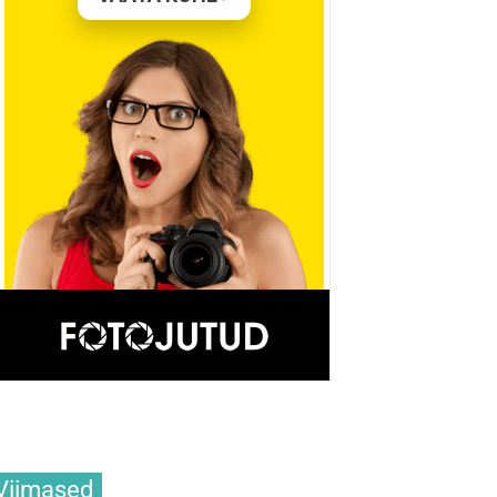
Viimased