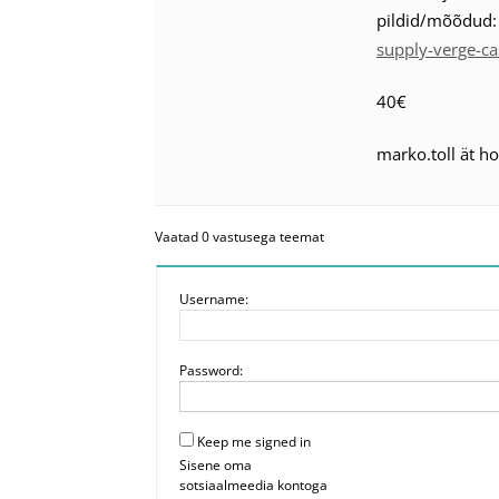
pildid/mõõdud
supply-verge-c
40€
marko.toll ät h
Vaatad 0 vastusega teemat
Username:
Password:
Keep me signed in
Sisene oma
sotsiaalmeedia kontoga