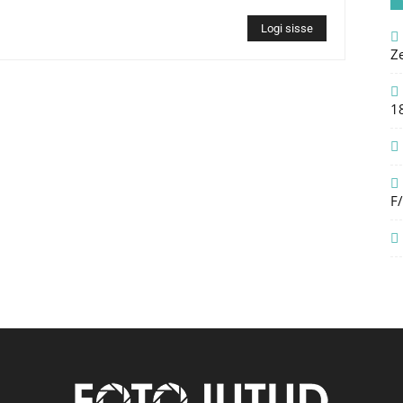
Logi sisse
Z
1
F