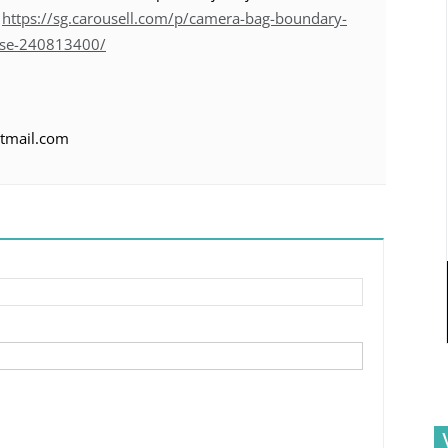
:
https://sg.carousell.com/p/camera-bag-boundary-
ase-240813400/
otmail.com