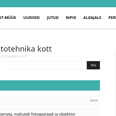
ST-MÜÜK
UUDISED
JUTUD
NIPID
ALGAJALE
PER
totehnika kott
FOTOTEHNIKA KOTT
#9838
utamata, mahutab fotoaparaadi ja objektiivi