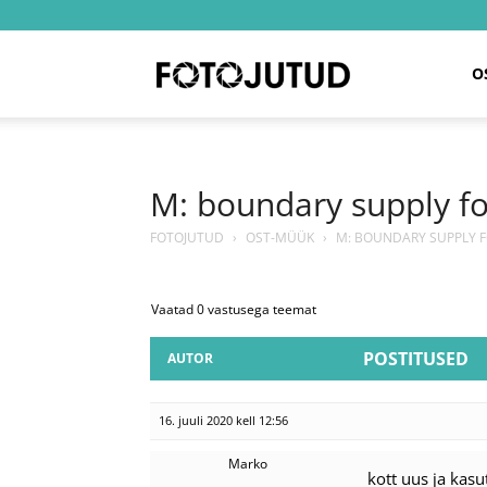
Fotojutud
O
M: boundary supply fo
FOTOJUTUD
›
OST-MÜÜK
›
M: BOUNDARY SUPPLY 
Vaatad 0 vastusega teemat
POSTITUSED
AUTOR
16. juuli 2020 kell 12:56
Marko
kott uus ja kas