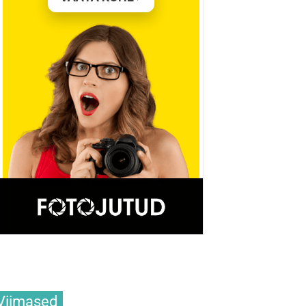
Viimased