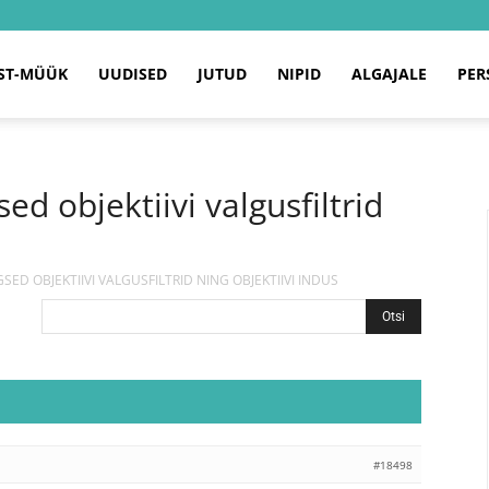
ST-MÜÜK
UUDISED
JUTUD
NIPID
ALGAJALE
PER
 objektiivi valgusfiltrid
D OBJEKTIIVI VALGUSFILTRID NING OBJEKTIIVI INDUS
#18498