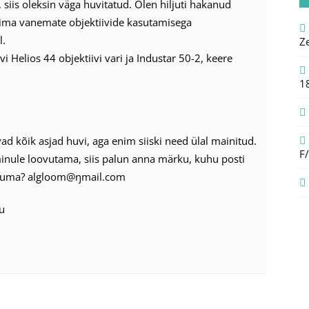
 siis oleksin väga huvitatud. Olen hiljuti hakanud
ima vanemate objektiivide kasutamisega
l.
Z
 Helios 44 objektiivi vari ja Industar 50-2, keere
1
ad kõik asjad huvi, aga enim siiski need ülal mainitud.
F
inule loovutama, siis palun anna märku, kuhu posti
asuma? algloom@ŋmail.com
pu