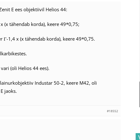
d Zenit E ees objektiivil Helios 44:
2 x (x tähendab korda), keere 49*0,75;
ter Г-1,4 x (x tähendab korda), keere 49*0,75.
lkarbikestes.
 vari (oli Helios 44 ees).
 lainurkobjektiiv Industar 50-2, keere M42, oli
E jaoks.
#18552