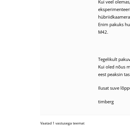
Kui veel olemas,
eksperimenteer
hübriidkaamera
Enim pakuks huvi
M42.
Tegelikult pakuv
Kui oled nõus m
eest peaksin t
Ilusat suve lõp
timberg
Vaatad 1 vastusega teemat