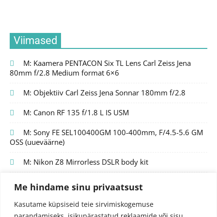
Viimased
M: Kaamera PENTACON Six TL Lens Carl Zeiss Jena
80mm f/2.8 Medium format 6×6
M: Objektiiv Carl Zeiss Jena Sonnar 180mm f/2.8
M: Canon RF 135 f/1.8 L IS USM
M: Sony FE SEL100400GM 100-400mm, F/4.5-5.6 GM
OSS (uueväärne)
M: Nikon Z8 Mirrorless DSLR body kit
Me hindame sinu privaatsust
Kasutame küpsiseid teie sirvimiskogemuse
parandamiseks, isikupärastatud reklaamide või sisu