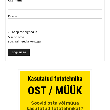
Username:
Password:
Keep me signed in
Sisene oma
sotsiaalmeedia kontoga
Logi sisse