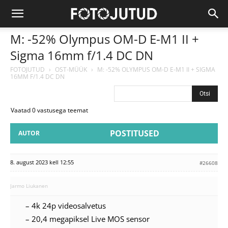
M: -52% Olympus OM-D E-M1 II +
Sigma 16mm f/1.4 DC DN
FOTOJUTUD
›
OST-MÜÜK
›
M: -52% OLYMPUS OM-D E-M1 II + SIGMA
16MM F/1.4 DC DN
Vaatad 0 vastusega teemat
POSTITUSED
AUTOR
8. august 2023 kell 12:55
#26608
Jarmo Liukanen
– 4k 24p videosalvetus
– 20,4 megapiksel Live MOS sensor