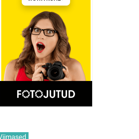
Viimased