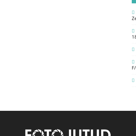
Z
1
F