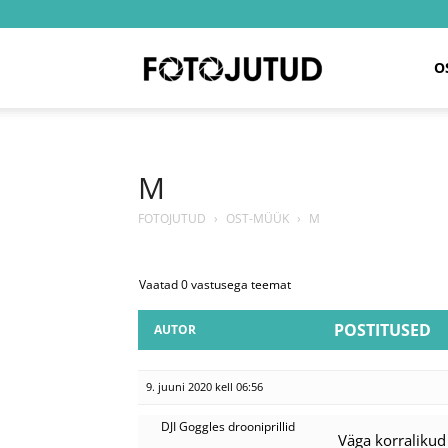
Fotojutud
O
M
FOTOJUTUD
›
OST-MÜÜK
›
M
Vaatad 0 vastusega teemat
POSTITUSED
AUTOR
9. juuni 2020 kell 06:56
DJI Goggles drooniprillid
Väga korralikud 