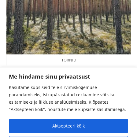
TORNID
Me hindame sinu privaatsust
Kasutame küpsiseid teie sirvimiskogemuse
parandamiseks, isikupärastatud reklaamide või sisu
esitamiseks ja liikluse analüüsimiseks.
Klõpsates
"Aktsepteeri kõik", nõustute meie küpsiste kasutamisega.
Aktsepteeri kõik
© 2024 Fotojutud OÜ
Reg.nr. 14827097