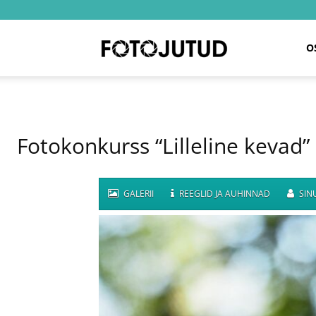
Fotojutud
O
Fotokonkurss “Lilleline kevad”
GALERII
REEGLID JA AUHINNAD
SINU