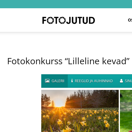
Fotojutud
O
Fotokonkurss “Lilleline kevad”
GALERII
REEGLID JA AUHINNAD
SINU
KIRNA MÕISA TULBIPEENRAD
ÜLANE LOOJA