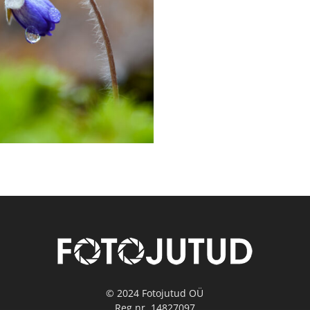
© 2024 Fotojutud OÜ
Reg.nr. 14827097