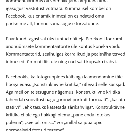
kommentaariumis oli võimalik jama kirjutada ilma
igasugust vastutust võtmata. Kummalisel kombel on
Facebook, kus enamik inimesi on esindatud oma
pärisnime all, loonud samasuguse turvatunde.
Paar kuud tagasi sai üks tuntud näitleja Perekooli foorumi
anonüümsete kommentaatorite üle kohtus kõneka võidu.
Kommentaatorid, sealhulgas korralikud ja pealtnäha terved
inimesed tõmmati liistule ning nad said kopsaka trahvi.
Facebookis, ka fotogruppides käib aga laamendamine täie
hooga edasi. „Konstruktiivne kriitika,“ ütlevad selle kaitsjad.
Aga meil on teistsugune nägemus. Konstruktiivne kriitika
tähendab soovitusi nagu „proovi portrait formaati“, „kasuta
statiivi“, „ehk tasuks katsetada särikahvliga“. Konstruktiivne
kriitika ei ole ega hakkagi olema „pane enda fotokas
põlema“, „see pilt on s…“ või „millal sa juba õpid
normaalseid fotosid tegema“.