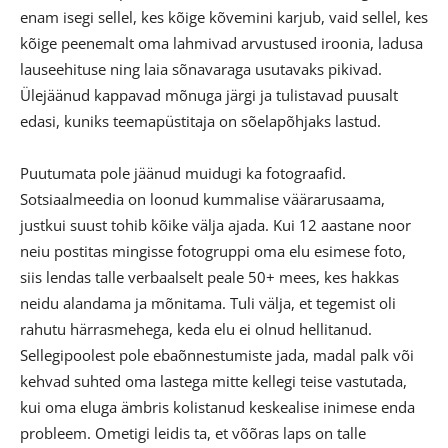
enam isegi sellel, kes kõige kõvemini karjub, vaid sellel, kes
kõige peenemalt oma lahmivad arvustused iroonia, ladusa
lauseehituse ning laia sõnavaraga usutavaks pikivad.
Ülejäänud kappavad mõnuga järgi ja tulistavad puusalt
edasi, kuniks teemapüstitaja on sõelapõhjaks lastud.
Puutumata pole jäänud muidugi ka fotograafid.
Sotsiaalmeedia on loonud kummalise väärarusaama,
justkui suust tohib kõike välja ajada. Kui 12 aastane noor
neiu postitas mingisse fotogruppi oma elu esimese foto,
siis lendas talle verbaalselt peale 50+ mees, kes hakkas
neidu alandama ja mõnitama. Tuli välja, et tegemist oli
rahutu härrasmehega, keda elu ei olnud hellitanud.
Sellegipoolest pole ebaõnnestumiste jada, madal palk või
kehvad suhted oma lastega mitte kellegi teise vastutada,
kui oma eluga ämbris kolistanud keskealise inimese enda
probleem. Ometigi leidis ta, et võõras laps on talle