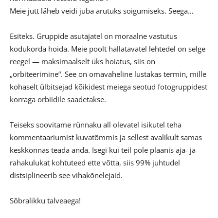
Meie jutt läheb veidi juba arutuks soigumiseks. Seega…
Esiteks. Gruppide asutajatel on moraalne vastutus
kodukorda hoida. Meie poolt hallatavatel lehtedel on selge
reegel — maksimaalselt üks hoiatus, siis on
„orbiteerimine“. See on omavaheline lustakas termin, mille
kohaselt ülbitsejad kõikidest meiega seotud fotogruppidest
korraga orbiidile saadetakse.
Teiseks soovitame rünnaku all olevatel isikutel teha
kommentaariumist kuvatõmmis ja sellest avalikult samas
keskkonnas teada anda. Isegi kui teil pole plaanis aja- ja
rahakulukat kohtuteed ette võtta, siis 99% juhtudel
distsiplineerib see vihakõnelejaid.
Sõbralikku talveaega!