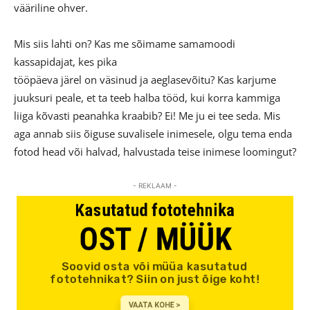
vääriline ohver.
Mis siis lahti on? Kas me sõimame samamoodi
kassapidajat, kes pika
tööpäeva järel on väsinud ja aeglasevõitu? Kas karjume
juuksuri peale, et ta teeb halba tööd, kui korra kammiga
liiga kõvasti peanahka kraabib? Ei! Me ju ei tee seda. Mis
aga annab siis õiguse suvalisele inimesele, olgu tema enda
fotod head või halvad, halvustada teise inimese loomingut?
- REKLAAM -