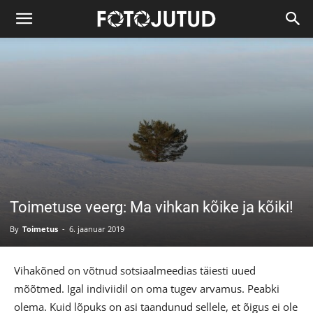
Toimetuse veerg: Ma vihkan kõike ja kõiki!
By
Toimetus
-
6. jaanuar 2019
Vihakõned on võtnud sotsiaalmeedias täiesti uued
mõõtmed. Igal indiviidil on oma tugev arvamus. Peabki
olema. Kuid lõpuks on asi taandunud sellele, et õigus ei ole