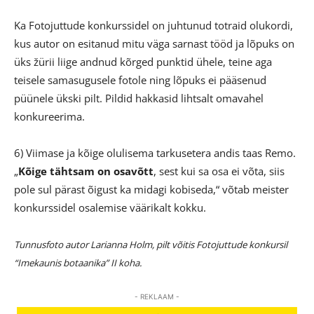
Ka Fotojuttude konkurssidel on juhtunud totraid olukordi,
kus autor on esitanud mitu väga sarnast tööd ja lõpuks on
üks žürii liige andnud kõrged punktid ühele, teine aga
teisele samasugusele fotole ning lõpuks ei pääsenud
püünele ükski pilt. Pildid hakkasid lihtsalt omavahel
konkureerima.
6) Viimase ja kõige olulisema tarkusetera andis taas Remo.
„
Kõige tähtsam on osavõtt
, sest kui sa osa ei võta, siis
pole sul pärast õigust ka midagi kobiseda,“ võtab meister
konkurssidel osalemise väärikalt kokku.
Tunnusfoto autor Larianna Holm, pilt võitis Fotojuttude konkursil
“Imekaunis botaanika” II koha.
- REKLAAM -