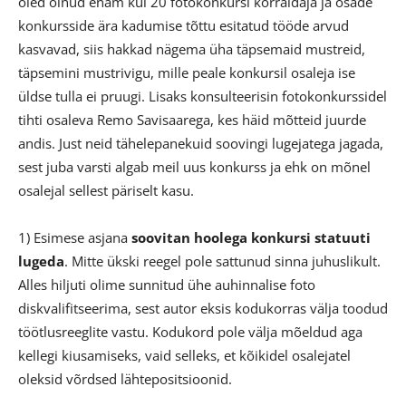
oled olnud enam kui 20 fotokonkursi korraldaja ja osade
konkursside ära kadumise tõttu esitatud tööde arvud
kasvavad, siis hakkad nägema üha täpsemaid mustreid,
täpsemini mustrivigu, mille peale konkursil osaleja ise
üldse tulla ei pruugi. Lisaks konsulteerisin fotokonkurssidel
tihti osaleva Remo Savisaarega, kes häid mõtteid juurde
andis. Just neid tähelepanekuid soovingi lugejatega jagada,
sest juba varsti algab meil uus konkurss ja ehk on mõnel
osalejal sellest päriselt kasu.
1) Esimese asjana
soovitan hoolega konkursi statuuti
lugeda
. Mitte ükski reegel pole sattunud sinna juhuslikult.
Alles hiljuti olime sunnitud ühe auhinnalise foto
diskvalifitseerima, sest autor eksis kodukorras välja toodud
töötlusreeglite vastu. Kodukord pole välja mõeldud aga
kellegi kiusamiseks, vaid selleks, et kõikidel osalejatel
oleksid võrdsed lähtepositsioonid.