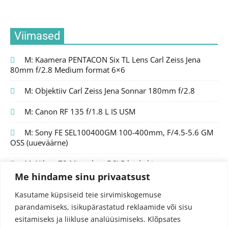
Viimased
M: Kaamera PENTACON Six TL Lens Carl Zeiss Jena
80mm f/2.8 Medium format 6×6
M: Objektiiv Carl Zeiss Jena Sonnar 180mm f/2.8
M: Canon RF 135 f/1.8 L IS USM
M: Sony FE SEL100400GM 100-400mm, F/4.5-5.6 GM
OSS (uueväärne)
M: Nikon Z8 Mirrorless DSLR body kit
Me hindame sinu privaatsust
Kasutame küpsiseid teie sirvimiskogemuse
parandamiseks, isikupärastatud reklaamide või sisu
esitamiseks ja liikluse analüüsimiseks.
Klõpsates