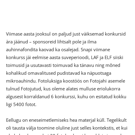
Viimase aasta jooksul on paljud just väiksemad konkursid
ära jäänud – sponsoreid lihtsalt pole ja ilma
auhinnafondita kaovad ka osalejad. Snapi viimane
konkurss jäi eelmise aasta suveperioodi, LAF ja ELF siiski
toimusid ja usutavasti toimuvad ka tänavu ning mõned
kohalikud omavalitused pudistavad ka näpuotsaga
mikroauhindu. Fotoluksiga koostöös on Fotojahi asemele
tulnud Fotojutud, kus oleme alates mulluse eriolukorra
algusest korraldanud 6 konkurssi, kuhu on esitatud kokku
ligi 5400 fotot.
Eellugu on eneseimetlemiseks hea materjal küll. Tegelikult
oli tausta välja toomine oluline just selles kontekstis, et kui