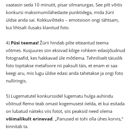
vaatasin seda 10 minutit, pisar silmanurgas. See pilt võitis
konkursi maksimumilähedaste punktidega, mida žürii
üldse anda sai. Kokkuvõtteks – emotsioon ongi tähtsam,
kui lihtsalt ilusaks klanitud foto.
4)
Püsi teemas!
Žürii hindab pilte etteantud teema
võtmes. Kusjuures siin eksivad kõige rohkem edasijõudnud
fotograafid, kes hakkavad üle mõtlema. Tehniliselt täiuslik
foto topitakse metafoore nii paksult täis, et enam ei saa
keegi aru, mis lugu üldse edasi anda tahetakse ja ongi foto
nulliringis.
5) Lugematutel konkurssidel lugematu hulga auhindu
võitnud Remo teab omast kogemusest öelda, et kui esitada
on lubatud näiteks viis fotot, siis peaksid need olema
võimalikult erinevad
. „Panused ei tohi olla ühes korvis,“
kinnitab ta.