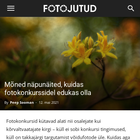
Mõned näpunäited, kuidas
fotokonkurssidel edukas olla
By
Peep Sooman
-
12. mai 2021
Fotokonkursid kütavad alati nii osalejate kui
kõrvaltvaatajate kirgi – küll ei sobi konkursi tingimused,
küll on takkajärgi targutamist võidufotode üle. Kuidas aga