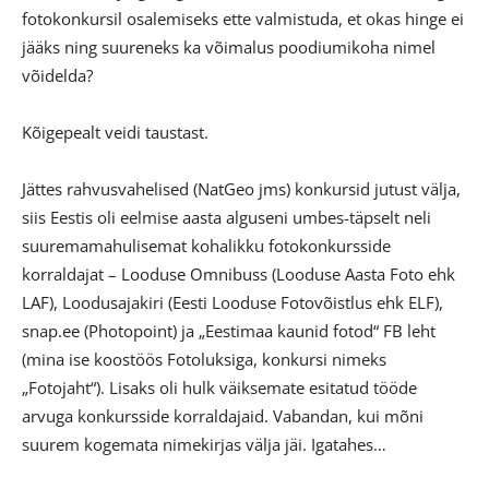
fotokonkursil osalemiseks ette valmistuda, et okas hinge ei
jääks ning suureneks ka võimalus poodiumikoha nimel
võidelda?
Kõigepealt veidi taustast.
Jättes rahvusvahelised (NatGeo jms) konkursid jutust välja,
siis Eestis oli eelmise aasta alguseni umbes-täpselt neli
suuremamahulisemat kohalikku fotokonkursside
korraldajat – Looduse Omnibuss (Looduse Aasta Foto ehk
LAF), Loodusajakiri (Eesti Looduse Fotovõistlus ehk ELF),
snap.ee (Photopoint) ja „Eestimaa kaunid fotod“ FB leht
(mina ise koostöös Fotoluksiga, konkursi nimeks
„Fotojaht“). Lisaks oli hulk väiksemate esitatud tööde
arvuga konkursside korraldajaid. Vabandan, kui mõni
suurem kogemata nimekirjas välja jäi. Igatahes…