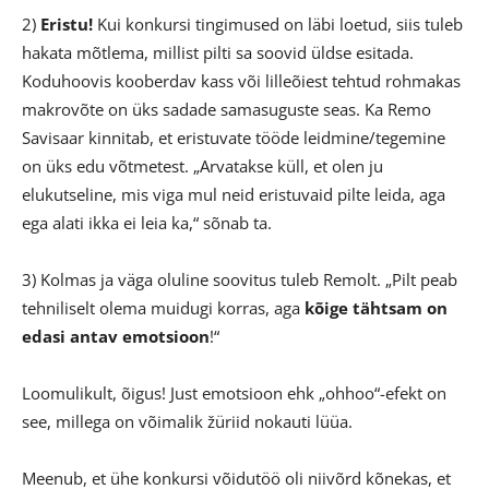
2)
Eristu!
Kui konkursi tingimused on läbi loetud, siis tuleb
hakata mõtlema, millist pilti sa soovid üldse esitada.
Koduhoovis kooberdav kass või lilleõiest tehtud rohmakas
makrovõte on üks sadade samasuguste seas. Ka Remo
Savisaar kinnitab, et eristuvate tööde leidmine/tegemine
on üks edu võtmetest. „Arvatakse küll, et olen ju
elukutseline, mis viga mul neid eristuvaid pilte leida, aga
ega alati ikka ei leia ka,“ sõnab ta.
3) Kolmas ja väga oluline soovitus tuleb Remolt. „Pilt peab
tehniliselt olema muidugi korras, aga
kõige tähtsam on
edasi antav emotsioon
!“
Loomulikult, õigus! Just emotsioon ehk „ohhoo“-efekt on
see, millega on võimalik žüriid nokauti lüüa.
Meenub, et ühe konkursi võidutöö oli niivõrd kõnekas, et