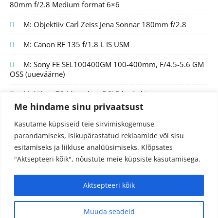
80mm f/2.8 Medium format 6×6
M: Objektiiv Carl Zeiss Jena Sonnar 180mm f/2.8
M: Canon RF 135 f/1.8 L IS USM
M: Sony FE SEL100400GM 100-400mm, F/4.5-5.6 GM
OSS (uueväärne)
M: Nikon Z8 Mirrorless DSLR body kit
Me hindame sinu privaatsust
Kasutame küpsiseid teie sirvimiskogemuse
parandamiseks, isikupärastatud reklaamide või sisu
esitamiseks ja liikluse analüüsimiseks.
Klõpsates
"Aktsepteeri kõik", nõustute meie küpsiste kasutamisega.
Aktsepteeri kõik
© 2024 Fotojutud OÜ
Reg.nr. 14827097
info@fotojutud.ee
Muuda seadeid