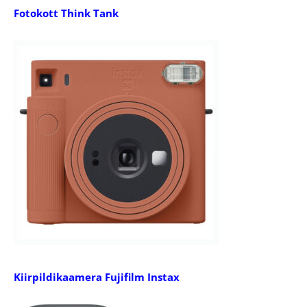
Fotokott Think Tank
Kiirpildikaamera Fujifilm Instax