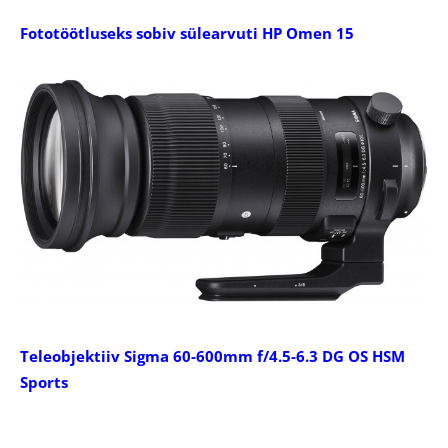
Fototöötluseks sobiv sülearvuti HP Omen 15
Teleobjektiiv Sigma 60-600mm f/4.5-6.3 DG OS HSM
Sports