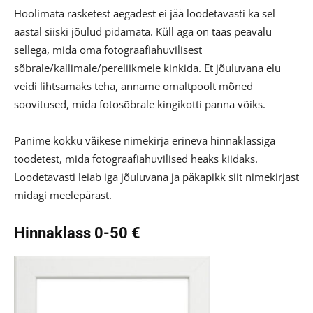
Hoolimata rasketest aegadest ei jää loodetavasti ka sel
aastal siiski jõulud pidamata. Küll aga on taas peavalu
sellega, mida oma fotograafiahuvilisest
sõbrale/kallimale/pereliikmele kinkida. Et jõuluvana elu
veidi lihtsamaks teha, anname omaltpoolt mõned
soovitused, mida fotosõbrale kingikotti panna võiks.
Panime kokku väikese nimekirja erineva hinnaklassiga
toodetest, mida fotograafiahuvilised heaks kiidaks.
Loodetavasti leiab iga jõuluvana ja päkapikk siit nimekirjast
midagi meelepärast.
Hinnaklass 0-50 €