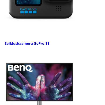
Seikluskaamera GoPro 11