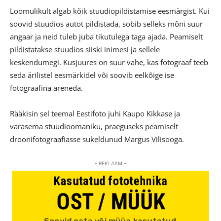
Loomulikult algab kõik stuudiopildistamise eesmärgist. Kui
soovid stuudios autot pildistada, sobib selleks mõni suur
angaar ja neid tuleb juba tikutulega taga ajada. Peamiselt
pildistatakse stuudios siiski inimesi ja sellele
keskendumegi. Kusjuures on suur vahe, kas fotograaf teeb
seda ärilistel eesmärkidel või soovib eelkõige ise
fotograafina areneda.
Rääkisin sel teemal Eestifoto juhi Kaupo Kikkase ja
varasema stuudioomaniku, praeguseks peamiselt
droonifotograafiasse sukeldunud Margus Vilisooga.
- REKLAAM -