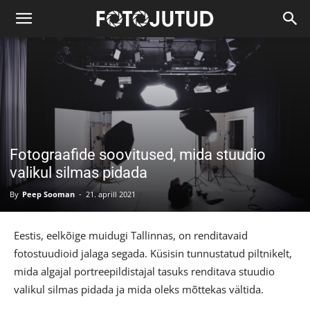
Fotograafide soovitused, mida stuudio
valikul silmas pidada
By
Peep Sooman
-
21. aprill 2021
Eestis, eelkõige muidugi Tallinnas, on renditavaid
fotostuudioid jalaga segada. Küsisin tunnustatud piltnikelt,
mida algajal portreepildistajal tasuks renditava stuudio
valikul silmas pidada ja mida oleks mõttekas vältida.