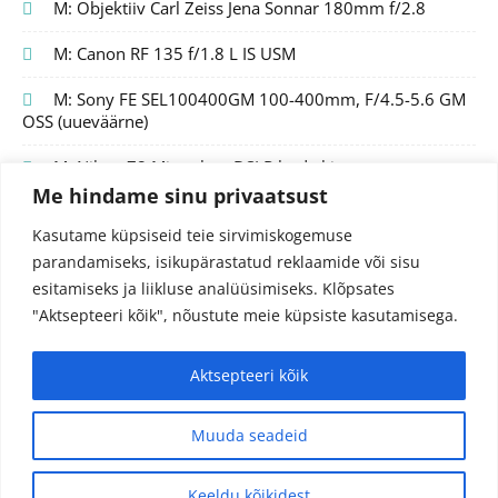
M: Objektiiv Carl Zeiss Jena Sonnar 180mm f/2.8
M: Canon RF 135 f/1.8 L IS USM
M: Sony FE SEL100400GM 100-400mm, F/4.5-5.6 GM
OSS (uueväärne)
M: Nikon Z8 Mirrorless DSLR body kit
Me hindame sinu privaatsust
Kasutame küpsiseid teie sirvimiskogemuse
parandamiseks, isikupärastatud reklaamide või sisu
esitamiseks ja liikluse analüüsimiseks.
Klõpsates
"Aktsepteeri kõik", nõustute meie küpsiste kasutamisega.
Aktsepteeri kõik
© 2024 Fotojutud OÜ
Reg.nr. 14827097
info@fotojutud.ee
Muuda seadeid
Privaatsustingimused ja andmekaitse
Keeldu kõikidest