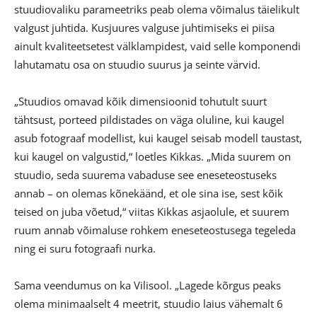
stuudiovaliku parameetriks peab olema võimalus täielikult
valgust juhtida. Kusjuures valguse juhtimiseks ei piisa
ainult kvaliteetsetest välklampidest, vaid selle komponendi
lahutamatu osa on stuudio suurus ja seinte värvid.
„Stuudios omavad kõik dimensioonid tohutult suurt
tähtsust, porteed pildistades on väga oluline, kui kaugel
asub fotograaf modellist, kui kaugel seisab modell taustast,
kui kaugel on valgustid,“ loetles Kikkas. „Mida suurem on
stuudio, seda suurema vabaduse see eneseteostuseks
annab – on olemas kõnekäänd, et ole sina ise, sest kõik
teised on juba võetud,“ viitas Kikkas asjaolule, et suurem
ruum annab võimaluse rohkem eneseteostusega tegeleda
ning ei suru fotograafi nurka.
Sama veendumus on ka Vilisool. „Lagede kõrgus peaks
olema minimaalselt 4 meetrit, stuudio laius vähemalt 6