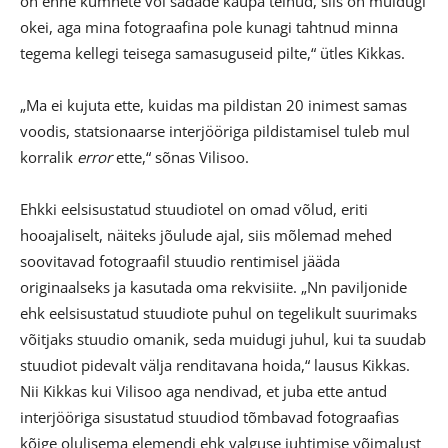
on enne kümnete või sadade kaupa teinud, siis on muidugi
okei, aga mina fotograafina pole kunagi tahtnud minna
tegema kellegi teisega samasuguseid pilte,“ ütles Kikkas.
„Ma ei kujuta ette, kuidas ma pildistan 20 inimest samas
voodis, statsionaarse interjööriga pildistamisel tuleb mul
korralik
error
ette,“ sõnas Vilisoo.
Ehkki eelsisustatud stuudiotel on omad võlud, eriti
hooajaliselt, näiteks jõulude ajal, siis mõlemad mehed
soovitavad fotograafil stuudio rentimisel jääda
originaalseks ja kasutada oma rekvisiite. „Nn paviljonide
ehk eelsisustatud stuudiote puhul on tegelikult suurimaks
võitjaks stuudio omanik, seda muidugi juhul, kui ta suudab
stuudiot pidevalt välja renditavana hoida,“ lausus Kikkas.
Nii Kikkas kui Vilisoo aga nendivad, et juba ette antud
interjööriga sisustatud stuudiod tõmbavad fotograafias
kõige olulisema elemendi ehk valguse juhtimise võimalust