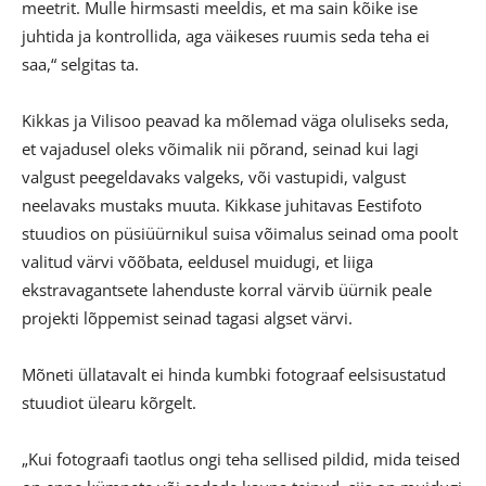
meetrit. Mulle hirmsasti meeldis, et ma sain kõike ise
juhtida ja kontrollida, aga väikeses ruumis seda teha ei
saa,“ selgitas ta.
Kikkas ja Vilisoo peavad ka mõlemad väga oluliseks seda,
et vajadusel oleks võimalik nii põrand, seinad kui lagi
valgust peegeldavaks valgeks, või vastupidi, valgust
neelavaks mustaks muuta. Kikkase juhitavas Eestifoto
stuudios on püsiüürnikul suisa võimalus seinad oma poolt
valitud värvi võõbata, eeldusel muidugi, et liiga
ekstravagantsete lahenduste korral värvib üürnik peale
projekti lõppemist seinad tagasi algset värvi.
Mõneti üllatavalt ei hinda kumbki fotograaf eelsisustatud
stuudiot ülearu kõrgelt.
„Kui fotograafi taotlus ongi teha sellised pildid, mida teised