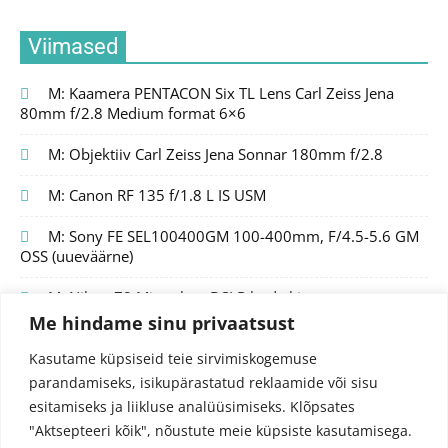
Viimased
M: Kaamera PENTACON Six TL Lens Carl Zeiss Jena
80mm f/2.8 Medium format 6×6
M: Objektiiv Carl Zeiss Jena Sonnar 180mm f/2.8
M: Canon RF 135 f/1.8 L IS USM
M: Sony FE SEL100400GM 100-400mm, F/4.5-5.6 GM
OSS (uueväärne)
M: Nikon Z8 Mirrorless DSLR body kit
Me hindame sinu privaatsust
Kasutame küpsiseid teie sirvimiskogemuse
parandamiseks, isikupärastatud reklaamide või sisu
esitamiseks ja liikluse analüüsimiseks.
Klõpsates
"Aktsepteeri kõik", nõustute meie küpsiste kasutamisega.