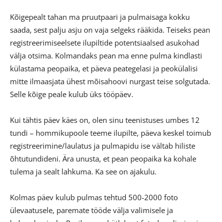
Kõigepealt tahan ma pruutpaari ja pulmaisaga kokku
saada, sest palju asju on vaja selgeks rääkida. Teiseks pean
registreerimiseelsete ilupiltide potentsiaalsed asukohad
välja otsima. Kolmandaks pean ma enne pulma kindlasti
külastama peopaika, et päeva peategelasi ja peokülalisi
mitte ilmaasjata ühest mõisahoovi nurgast teise solgutada.
Selle kõige peale kulub üks tööpäev.
Kui tähtis päev käes on, olen sinu teenistuses umbes 12
tundi – hommikupoole teeme ilupilte, päeva keskel toimub
registreerimine/laulatus ja pulmapidu ise vältab hiliste
õhtutundideni. Ära unusta, et pean peopaika ka kohale
tulema ja sealt lahkuma. Ka see on ajakulu.
Kolmas päev kulub pulmas tehtud 500-2000 foto
ülevaatusele, paremate tööde välja valimisele ja