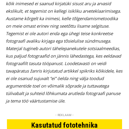
kõik inimesed ei saanud kirjatüki sisust aru ja arvasid
ekslikult, et tegemist on kellegi isikliku arveteklaarimisega.
Austame kõrgelt ka inimesi, kelle tõlgendamismetoodika
on meie omast erinev ning seetõttu lisame selgituse.
Tegemist ei ole autori enda ega ühegi teise konkreetse
fotograafi avaliku kirjaga ega tõsielulise sündmusega.
Materjal tugineb autori tähelepanekutele sotsiaalmeedias,
kus paljud fotograafid on jännis lähedastega, kes eeldavad
fotograafilt tasuta tööpanust. Loodetavasti on veidi
tavapäratus žanris kirjutatud artikkel spikriks kõikidele, kes
ei ole osanud sujuvalt “ei” öelda ning välja toodud
argumentide toel on võimalik sõprade ja tuttavatega
tülivabalt ja suhteid lõhkumata arutleda fotograafi panuse
ja tema töö väärtustamise üle.
- REKLAAM -