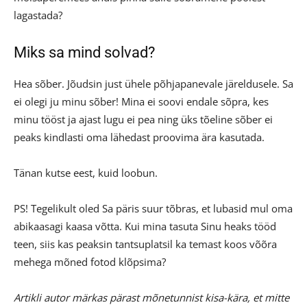
lagastada?
Miks sa mind solvad?
Hea sõber. Jõudsin just ühele põhjapanevale järeldusele. Sa
ei olegi ju minu sõber! Mina ei soovi endale sõpra, kes
minu tööst ja ajast lugu ei pea ning üks tõeline sõber ei
peaks kindlasti oma lähedast proovima ära kasutada.
Tänan kutse eest, kuid loobun.
PS! Tegelikult oled Sa päris suur tõbras, et lubasid mul oma
abikaasagi kaasa võtta. Kui mina tasuta Sinu heaks tööd
teen, siis kas peaksin tantsuplatsil ka temast koos võõra
mehega mõned fotod klõpsima?
Artikli autor märkas pärast mõnetunnist kisa-kära, et mitte