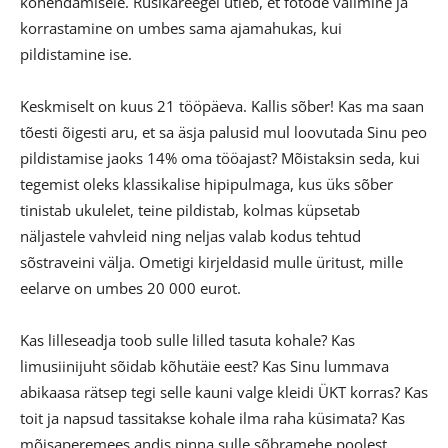
kohendamisele. Rusikareegel ütleb, et fotode valimine ja
korrastamine on umbes sama ajamahukas, kui
pildistamine ise.
Keskmiselt on kuus 21 tööpäeva. Kallis sõber! Kas ma saan
tõesti õigesti aru, et sa äsja palusid mul loovutada Sinu peo
pildistamise jaoks 14% oma tööajast? Mõistaksin seda, kui
tegemist oleks klassikalise hipipulmaga, kus üks sõber
tinistab ukulelet, teine pildistab, kolmas küpsetab
näljastele vahvleid ning neljas valab kodus tehtud
sõstraveini välja. Ometigi kirjeldasid mulle üritust, mille
eelarve on umbes 20 000 eurot.
Kas lilleseadja toob sulle lilled tasuta kohale? Kas
limusiinijuht sõidab kõhutäie eest? Kas Sinu lummava
abikaasa rätsep tegi selle kauni valge kleidi ÜKT korras? Kas
toit ja napsud tassitakse kohale ilma raha küsimata? Kas
mõisaperemees andis pinna sulle sõbramehe poolest