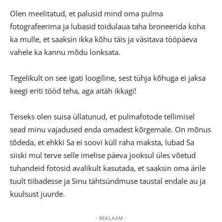
Olen meelitatud, et palusid mind oma pulma
fotografeerima ja lubasid toidulaua taha broneerida koha
ka mulle, et saaksin ikka kõhu täis ja väsitava tööpäeva
vahele ka kannu mõdu lonksata.
Tegelikult on see igati loogiline, sest tühja kõhuga ei jaksa
keegi eriti tööd teha, aga aitäh ikkagi!
Teiseks olen suisa üllatunud, et pulmafotode tellimisel
sead minu vajadused enda omadest kõrgemale. On mõnus
tõdeda, et ehkki Sa ei soovi küll raha maksta, lubad Sa
siiski mul terve selle imelise päeva jooksul üles võetud
tuhandeid fotosid avalikult kasutada, et saaksin oma ärile
tuult tiibadesse ja Sinu tähtsündmuse taustal endale au ja
kuulsust juurde.
- REKLAAM -