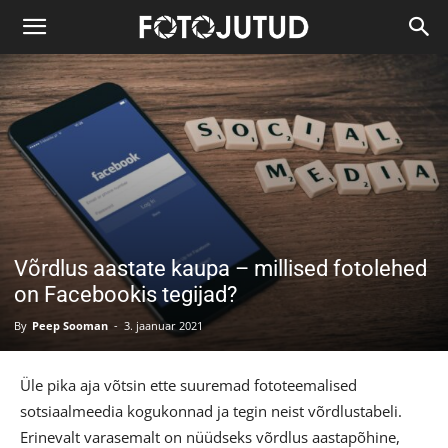
Võrdlus aastate kaupa – millised fotolehed
on Facebookis tegijad?
By
Peep Sooman
-
3. jaanuar 2021
Üle pika aja võtsin ette suuremad fototeemalised
sotsiaalmeedia kogukonnad ja tegin neist võrdlustabeli.
Erinevalt varasemalt on nüüdseks võrdlus aastapõhine,