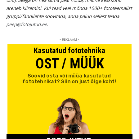
olid). Seega on hea silma peal hoida, milline keskkond
areneb kiiremini. Kui tead veel mõnda 1000+ fototeemalist
gruppi/fännilehte soovitada, anna palun sellest teada
peep@fotojutud.ee
.
- REKLAAM -