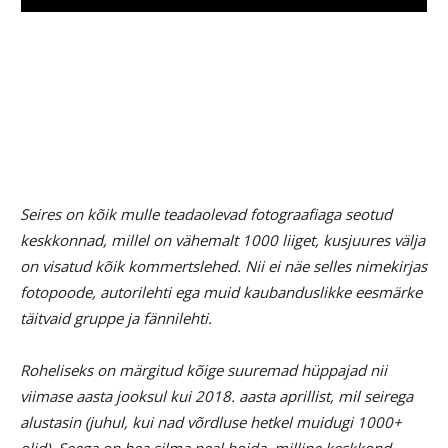
Seires on kõik mulle teadaolevad fotograafiaga seotud
keskkonnad, millel on vähemalt 1000 liiget, kusjuures välja
on visatud kõik kommertslehed. Nii ei näe selles nimekirjas
fotopoode, autorilehti ega muid kaubanduslikke eesmärke
täitvaid gruppe ja fännilehti.
Roheliseks on märgitud kõige suuremad hüppajad nii
viimase aasta jooksul kui 2018. aasta aprillist, mil seirega
alustasin (juhul, kui nad võrdluse hetkel muidugi 1000+