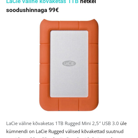
LaCie väline kõvaketas 1TB
hetkel
soodushinnaga 99€
LaCie väline kõvaketas 1TB Rugged Mini 2,5″ USB 3.0
üle
kümnendi on LaCie Rugged välised kõvakettad suutnud