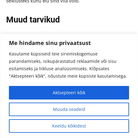
seiklusteks kuhu elu sind viia võib.
Muud tarvikud
Datacolor Spyder Express ekraanikalibraator
Me hindame sinu privaatsust
hetkel soodushinnaga 99€
Kasutame küpsiseid teie sirvimiskogemuse
parandamiseks, isikupärastatud reklaamide või sisu
esitamiseks ja liikluse analüüsimiseks.
Klõpsates
"Aktsepteeri kõik", nõustute meie küpsiste kasutamisega.
Aktsepteeri kõik
Muuda seadeid
Keeldu kõikidest