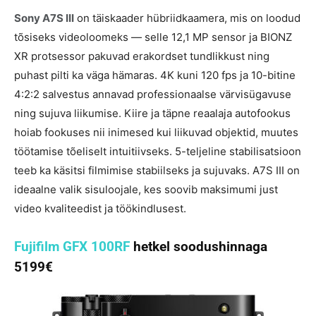
Sony A7S III
on täiskaader hübriidkaamera, mis on loodud
tõsiseks videoloomeks — selle 12,1 MP sensor ja BIONZ
XR protsessor pakuvad erakordset tundlikkust ning
puhast pilti ka väga hämaras. 4K kuni 120 fps ja 10-bitine
4:2:2 salvestus annavad professionaalse värvisügavuse
ning sujuva liikumise. Kiire ja täpne reaalaja autofookus
hoiab fookuses nii inimesed kui liikuvad objektid, muutes
töötamise tõeliselt intuitiivseks. 5-teljeline stabilisatsioon
teeb ka käsitsi filmimise stabiilseks ja sujuvaks. A7S III on
ideaalne valik sisuloojale, kes soovib maksimumi just
video kvaliteedist ja töökindlusest.
Fujifilm GFX 100RF
hetkel soodushinnaga
5199€