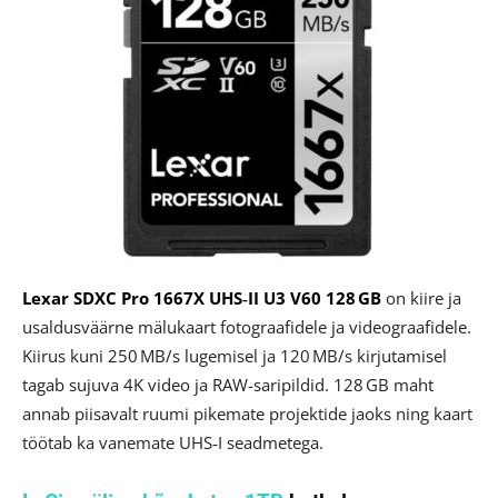
Lexar SDXC Pro 1667X UHS‑II U3 V60 128 GB
on kiire ja
usaldusväärne mälukaart fotograafidele ja videograafidele.
Kiirus kuni 250 MB/s lugemisel ja 120 MB/s kirjutamisel
tagab sujuva 4K video ja RAW-saripildid. 128 GB maht
annab piisavalt ruumi pikemate projektide jaoks ning kaart
töötab ka vanemate UHS‑I seadmetega.