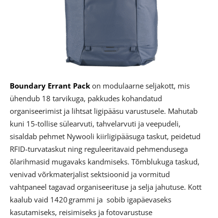
Boundary Errant Pack
on modulaarne seljakott, mis
ühendub 18 tarvikuga, pakkudes kohandatud
organiseerimist ja lihtsat ligipääsu varustusele. Mahutab
kuni 15-tollise sülearvuti, tahvelarvuti ja veepudeli,
sisaldab pehmet Nywooli kiirligipääsuga taskut, peidetud
RFID-turvataskut ning reguleeritavaid pehmendusega
õlarihmasid mugavaks kandmiseks. Tõmblukuga taskud,
venivad võrkmaterjalist sektsioonid ja vormitud
vahtpaneel tagavad organiseerituse ja selja jahutuse. Kott
kaalub vaid 1420 grammi ja sobib igapäevaseks
kasutamiseks, reisimiseks ja fotovarustuse