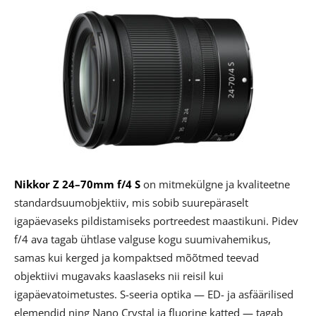
Nikkor Z 24–70mm f/4 S
on mitmekülgne ja kvaliteetne
standardsuumobjektiiv, mis sobib suurepäraselt
igapäevaseks pildistamiseks portreedest maastikuni. Pidev
f/4 ava tagab ühtlase valguse kogu suumivahemikus,
samas kui kerged ja kompaktsed mõõtmed teevad
objektiivi mugavaks kaaslaseks nii reisil kui
igapäevatoimetustes. S-seeria optika — ED- ja asfäärilised
elemendid ning Nano Crystal ja fluorine katted — tagab