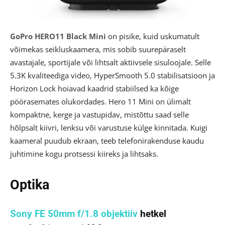
GoPro HERO11 Black Mini
on pisike, kuid uskumatult
võimekas seikluskaamera, mis sobib suurepäraselt
avastajale, sportijale või lihtsalt aktiivsele sisuloojale. Selle
5.3K kvaliteediga video, HyperSmooth 5.0 stabilisatsioon ja
Horizon Lock hoiavad kaadrid stabiilsed ka kõige
pöörasemates olukordades. Hero 11 Mini on ülimalt
kompaktne, kerge ja vastupidav, mistõttu saad selle
hõlpsalt kiivri, lenksu või varustuse külge kinnitada. Kuigi
kaameral puudub ekraan, teeb telefonirakenduse kaudu
juhtimine kogu protsessi kiireks ja lihtsaks.
Optika
Sony FE 50mm f/1.8 objektiiv
hetkel