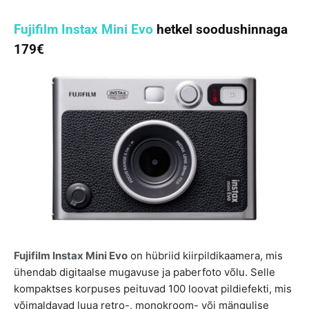
Fujifilm Instax Mini Evo
hetkel soodushinnaga
179€
Fujifilm Instax Mini Evo
on hübriid kiirpildikaamera, mis
ühendab digitaalse mugavuse ja paberfoto võlu. Selle
kompaktses korpuses peituvad 100 loovat pildiefekti, mis
võimaldavad luua retro-, monokroom- või mängulise