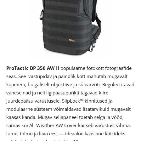
ProTactic BP 350 AW II
populaarne fotokott fotograafide
seas. See vastupidav ja paindlik kott mahutab mugavalt
kaamera, hulgaliselt objektiive ja sülearvuti. Reguleeritavad
vaheseinad ja neli ligipääsupunkti tagavad kiire
juurdepääsu varustusele, SlipLock™ kinnitused ja
modulaarne süsteem võimaldavad lisatarvikuid mugavalt
kaasas kanda. Mugav seljapaneel toetab selga ja vööd,
samas kui All-Weather AW Cover kaitseb varustust vihma,
lume, tolmu ja liiva eest — ideaalne kaaslane kõikideks