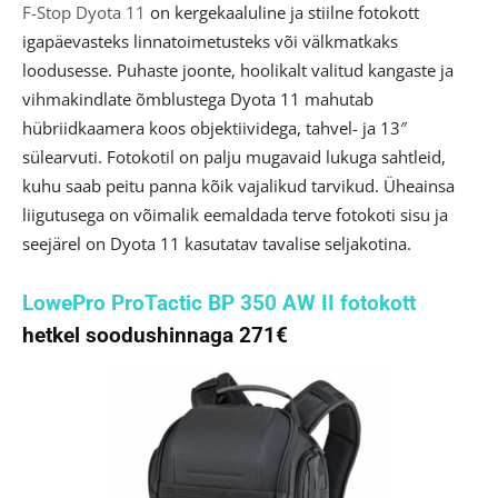
F-Stop Dyota 11
on kergekaaluline ja stiilne fotokott
igapäevasteks linnatoimetusteks või välkmatkaks
loodusesse. Puhaste joonte, hoolikalt valitud kangaste ja
vihmakindlate õmblustega Dyota 11 mahutab
hübriidkaamera koos objektiividega, tahvel- ja 13″
sülearvuti. Fotokotil on palju mugavaid lukuga sahtleid,
kuhu saab peitu panna kõik vajalikud tarvikud. Üheainsa
liigutusega on võimalik eemaldada terve fotokoti sisu ja
seejärel on Dyota 11 kasutatav tavalise seljakotina.
LowePro ProTactic BP 350 AW II fotokott
hetkel soodushinnaga 271€