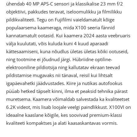
ühendab 40 MP APS-C sensori ja klassikalise 23 mm f/2
objektiivi, pakkudes teravat, iseloomulikku ja filmilikku
pildikvaliteeti. Tegu on Fujifilmi vaieldamatult kõige
populaarsema kaameraga, mida X100 seeria fännid
kannatamatult ootasid. Kui kaamera 2024 aasta veebruaris
välja kuulutati, võis kuluda kuni 4 kuud aparaadi
kättesaamiseni, kuna nõudlus ületas ületas kõiki ootuseid,
ning tootmine ei jõudnud järgi. Hübriidne optiline-
elektrooniline pildiotsija ning kallutatav ekraan teevad
pildistamise mugavaks nii tänaval, reisil kui lihtsalt
igapäevahetki jäädvustades. Kiire ja nutikas autofookus
püüab hetked täpselt kinni, ilma et peaksid tehnika pärast
muretsema. Kaamera võimaldab salvestada ka kvaliteetset
6.2K videot, mis lisab loojale veelgi paindlikkust. X100VI on
ideaalne kaaslane kõigile, kes soovivad premium-klassi
kvaliteeti kompaktses ja alati kaasaskantavas vormis.