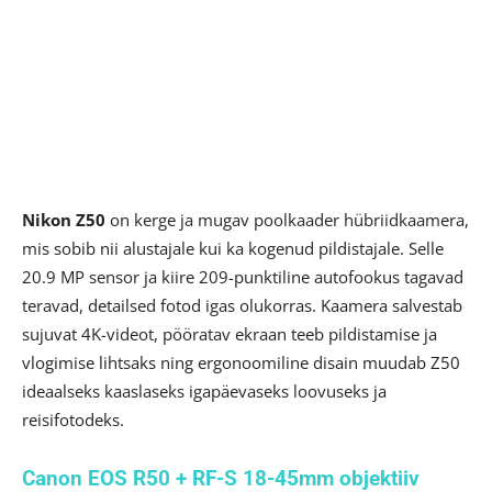
Nikon Z50
on kerge ja mugav poolkaader hübriidkaamera,
mis sobib nii alustajale kui ka kogenud pildistajale. Selle
20.9 MP sensor ja kiire 209-punktiline autofookus tagavad
teravad, detailsed fotod igas olukorras. Kaamera salvestab
sujuvat 4K-videot, pööratav ekraan teeb pildistamise ja
vlogimise lihtsaks ning ergonoomiline disain muudab Z50
ideaalseks kaaslaseks igapäevaseks loovuseks ja
reisifotodeks.
Canon EOS R50 + RF-S 18-45mm objektiiv