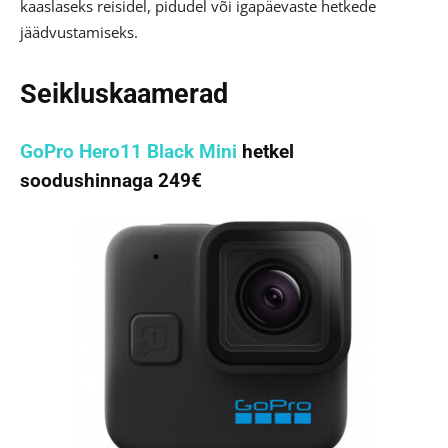
kaaslaseks reisidel, pidudel või igapäevaste hetkede
jäädvustamiseks.
Seikluskaamerad
GoPro Hero11 Black Mini
hetkel
soodushinnaga 249€