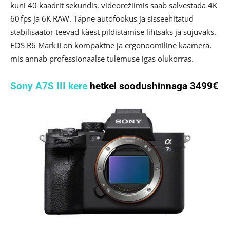
kuni 40 kaadrit sekundis, videorežiimis saab salvestada 4K
60 fps ja 6K RAW. Täpne autofookus ja sisseehitatud
stabilisaator teevad käest pildistamise lihtsaks ja sujuvaks.
EOS R6 Mark II on kompaktne ja ergonoomiline kaamera,
mis annab professionaalse tulemuse igas olukorras.
Sony A7S III kere
hetkel soodushinnaga 3499€