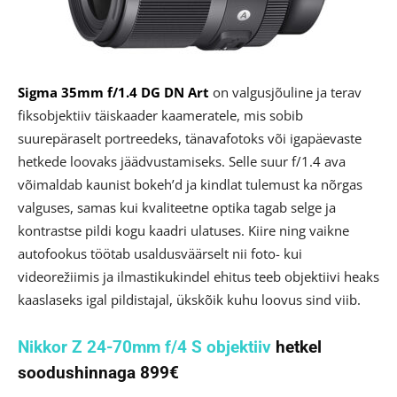
Sigma 35mm f/1.4 DG DN Art
on valgusjõuline ja terav
fiksobjektiiv täiskaader kaameratele, mis sobib
suurepäraselt portreedeks, tänavafotoks või igapäevaste
hetkede loovaks jäädvustamiseks. Selle suur f/1.4 ava
võimaldab kaunist bokeh’d ja kindlat tulemust ka nõrgas
valguses, samas kui kvaliteetne optika tagab selge ja
kontrastse pildi kogu kaadri ulatuses. Kiire ning vaikne
autofookus töötab usaldusväärselt nii foto- kui
videorežiimis ja ilmastikukindel ehitus teeb objektiivi heaks
kaaslaseks igal pildistajal, ükskõik kuhu loovus sind viib.
Nikkor Z 24-70mm f/4 S objektiiv
hetkel
soodushinnaga 899€