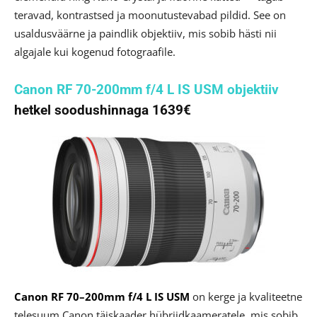
teravad, kontrastsed ja moonutustevabad pildid. See on
usaldusväärne ja paindlik objektiiv, mis sobib hästi nii
algajale kui kogenud fotograafile.
Canon RF 70-200mm f/4 L IS USM objektiiv
hetkel soodushinnaga 1639€
Canon RF 70–200mm f/4 L IS USM
on kerge ja kvaliteetne
telesuum Canon täiskaader hübriidkaameratele, mis sobib