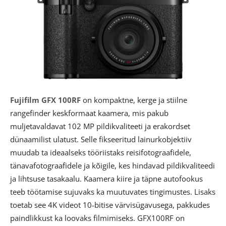
Fujifilm GFX 100RF
on kompaktne, kerge ja stiilne
rangefinder keskformaat kaamera, mis pakub
muljetavaldavat 102 MP pildikvaliteeti ja erakordset
dünaamilist ulatust. Selle fikseeritud lainurkobjektiiv
muudab ta ideaalseks tööriistaks reisifotograafidele,
tänavafotograafidele ja kõigile, kes hindavad pildikvaliteedi
ja lihtsuse tasakaalu. Kaamera kiire ja täpne autofookus
teeb töötamise sujuvaks ka muutuvates tingimustes. Lisaks
toetab see 4K videot 10-bitise värvisügavusega, pakkudes
paindlikkust ka loovaks filmimiseks. GFX100RF on