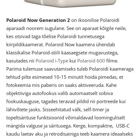
Polaroid Now Generation 2
on ikoonilise Polaroidi
aparaadi noorem sugulane. See on aparaat kõigile neile,
kes otsivad taga tõelise Polaroidi tunnetusega
kiirpildikaamerat. Polaroid Now kaamera ühendab
klassikalise Polaroid‑stiili kaasaegsete mugavustega,
kasutades nii
Polaroid i‑Type
kui
Polaroid 600
filme.
Parima tulemuse saavutamiseks tuleb Polaroidi kaameraga
tehtud pilte esimesed 10-15 minutit hoida pimedas, et
fotokeemia mis paberis on saaks aktiveeruda. Kahe
objektiiviga autofookus valib automaatselt sobiva
fookuskauguse, tagades teravad pildid nii portreede kui
lähivõtete jaoks. Sisseehitatud välk, self‑timer ja
topeltsärituse funktsioonid võimaldavad loominguliselt
mängida valguse ja säritusega. Kerge, kompaktne, USB‑C
kaudu laetav aku ja retrodisainiga teeb kaamera ideaalseks