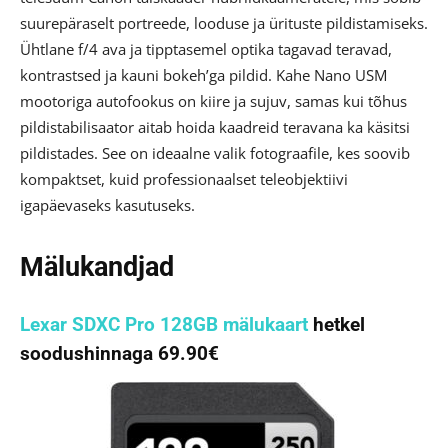
suurepäraselt portreede, looduse ja ürituste pildistamiseks.
Ühtlane f/4 ava ja tipptasemel optika tagavad teravad,
kontrastsed ja kauni bokeh’ga pildid. Kahe Nano USM
mootoriga autofookus on kiire ja sujuv, samas kui tõhus
pildistabilisaator aitab hoida kaadreid teravana ka käsitsi
pildistades. See on ideaalne valik fotograafile, kes soovib
kompaktset, kuid professionaalset teleobjektiivi
igapäevaseks kasutuseks.
Mälukandjad
Lexar SDXC Pro 128GB mälukaart
hetkel
soodushinnaga 69.90€