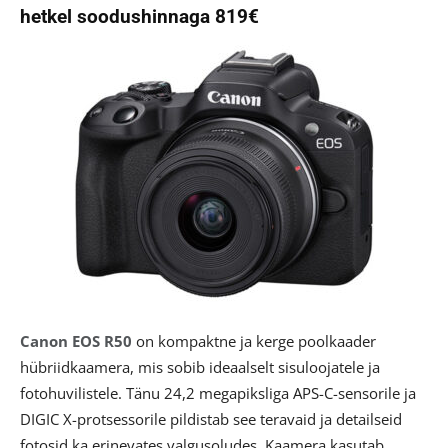
hetkel soodushinnaga 819€
Canon
EOS R50
on kompaktne ja kerge poolkaader
hübriidkaamera, mis sobib ideaalselt sisu­loojatele ja
fotohuvilistele. Tänu 24,2 megapiksliga APS-C-sensorile ja
DIGIC X-protsessorile pildistab see teravaid ja detailseid
fotosid ka erinevates valgusoludes. Kaamera kasutab