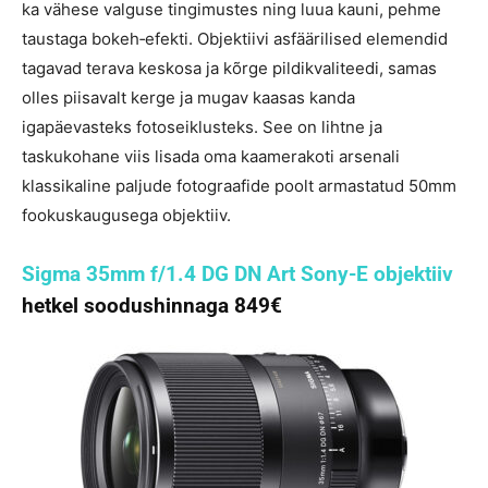
ka vähese valguse tingimustes ning luua kauni, pehme
taustaga bokeh‑efekti. Objektiivi asfäärilised elemendid
tagavad terava keskosa ja kõrge pildikvaliteedi, samas
olles piisavalt kerge ja mugav kaasas kanda
igapäevasteks fotoseiklusteks. See on lihtne ja
taskukohane viis lisada oma kaamerakoti arsenali
klassikaline paljude fotograafide poolt armastatud 50mm
fookuskaugusega objektiiv.
Sigma 35mm f/1.4 DG DN Art Sony-E objektiiv
hetkel soodushinnaga 849€