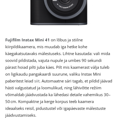
Fujifilm Instax Mini 41
on lõbus ja stiilne
kiirpildikaamera, mis muudab iga hetke kohe
käegakatsutavaks mälestuseks. Lihtne kasutada: vali mida
soovid pildistada, vajuta nupule ja umbes 90 sekundi
pärast hoiad pilti juba käes. Pilt mis kaamerast välja tuleb
on ligikaudu pangakaardi suurune, valiku Instax Mini
paberitest leiad
siit
. Automaatne säri tagab, et pildid jäävad
hästi valgustatud ja loomulikud, ning lähivõtte režiim
võimaldab jäädvustada ka lähedasi detaile vahemikus 30–
50 cm. Kompaktne ja kerge korpus teeb kaamera
ideaalseks reisil, pidustustel või igapäevaste mälestuste
jäädvustamiseks.