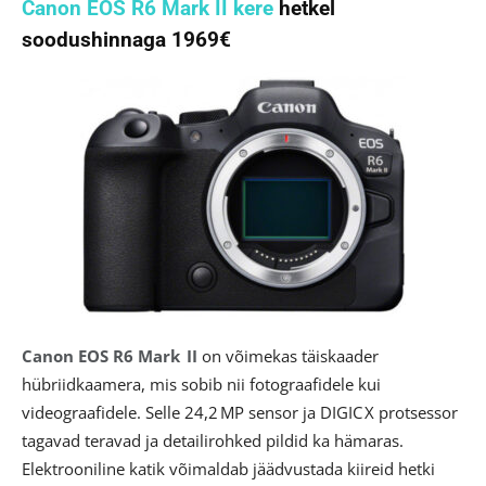
Canon EOS R6 Mark II kere
hetkel
soodushinnaga 1969€
Canon EOS R6 Mark II
on võimekas täiskaader
hübriidkaamera, mis sobib nii fotograafidele kui
videograafidele. Selle 24,2 MP sensor ja DIGIC X protsessor
tagavad teravad ja detailirohked pildid ka hämaras.
Elektrooniline katik võimaldab jäädvustada kiireid hetki