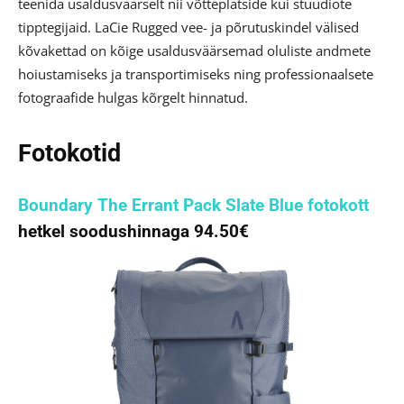
teenida usaldusväärselt nii võtteplatside kui stuudiote
tipptegijaid. LaCie Rugged vee- ja põrutuskindel välised
kõvakettad on kõige usaldusväärsemad oluliste andmete
hoiustamiseks ja transportimiseks ning professionaalsete
fotograafide hulgas kõrgelt hinnatud.
Fotokotid
Boundary The Errant Pack Slate Blue fotokott
hetkel soodushinnaga 94.50€