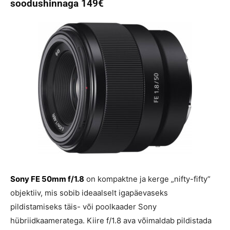
soodushinnaga 149€
Sony FE 50mm f/1.8
on kompaktne ja kerge „nifty-fifty“
objektiiv, mis sobib ideaalselt igapäevaseks
pildistamiseks täis- või poolkaader Sony
hübriidkaameratega. Kiire f/1.8 ava võimaldab pildistada