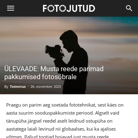
ÜLEVAADE: Musta reede parimad
pakkumised fotosõbrale
By
Toimetus
-
26. november 2025
Praegu on parim aeg soetada fototehnikat, sest käes on
aasta suurim sooduspakkumiste periood. Algselt vaid
tänupüha järgsel reedel aselt leidnud ostupüha on
aastatega laiali levinud nii globaalses, kui ka ajalises
võtmes. Paljud tootjad hoiavad just musta reede