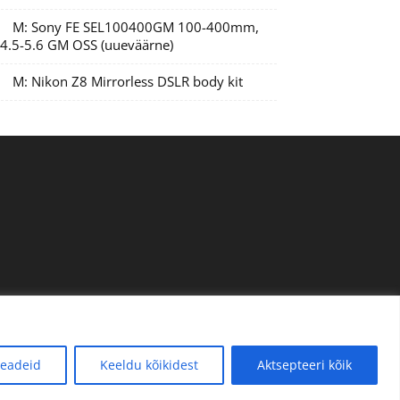
M: Sony FE SEL100400GM 100-400mm,
/4.5-5.6 GM OSS (uueväärne)
M: Nikon Z8 Mirrorless DSLR body kit
eadeid
Keeldu kõikidest
Aktsepteeri kõik