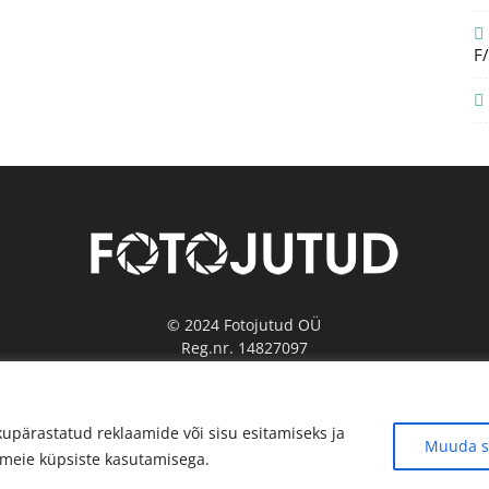
F
© 2024 Fotojutud OÜ
Reg.nr. 14827097
info@fotojutud.ee
Privaatsustingimused ja andmekaitse
upärastatud reklaamide või sisu esitamiseks ja
Muuda s
e meie küpsiste kasutamisega.