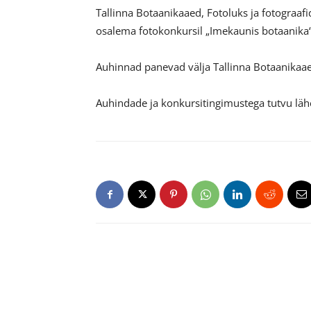
Tallinna Botaanikaaed, Fotoluks ja fotograaf
osalema fotokonkursil „Imekaunis botaanika“
Auhinnad panevad välja Tallinna Botaanikaae
Auhindade ja konkursitingimustega tutvu lä