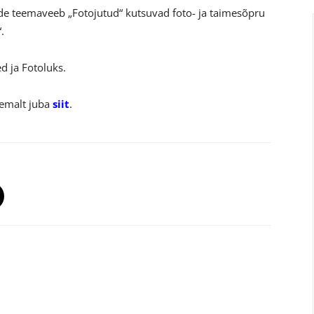
ide teemaveeb „Fotojutud“ kutsuvad foto- ja taimesõpru
.
d ja Fotoluks.
hemalt juba
siit
.