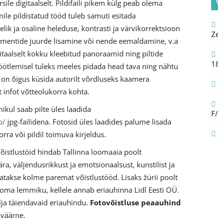
le digitaalselt. Pildifaili pikem külg peab olema
mile pildistatud tööd tuleb samuti esitada
ielik ja osaline heleduse, kontrasti ja värvikorrektsioon
Z
elementide juurde lisamine või nende eemaldamine, v.a
aalselt kokku kleebitud panoraamid ning piltide
1
töötlemisel tuleks meeles pidada head tava ning nähtu
l on õigus küsida autorilt võrdluseks kaamera
t infot võtteolukorra kohta.
kul saab pilte üles laadida
F
o/
jpg-failidena. Fotosid üles laadides palume lisada
korra või pildil toimuva kirjeldus.
õistlustöid hindab Tallinna loomaaia poolt
, väljendusrikkust ja emotsionaalsust, kunstilist ja
atakse kolme paremat võistlustööd. Lisaks žürii poolt
oma lemmiku, kellele annab eriauhinna Lidl Eesti OÜ.
älja täiendavaid eriauhindu.
Fotovõistluse peaauhind
väärne.