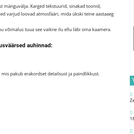
st mänguvälja. Karged tekstuurid, sinakad toonid,
ed varjud loovad atmosfääri, mida ükski teine aastaaeg
inu võimalus tuua see vaikne ilu ellu läbi oma kaamera.
dusväärsed auhinnad:
 mis pakub erakordset detailsust ja paindlikkust.
Z
1