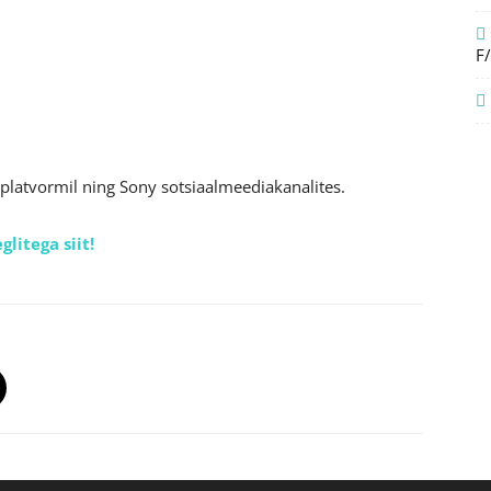
F
platvormil ning Sony sotsiaalmeediakanalites.
litega siit!