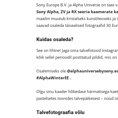
Sony Europe B.V. ja Alpha Universe on taas 
Sony Alpha, ZV ja RX seeria kaamerate k
maailm muutub kristalseks kunstiteoseks ja i
saavad osaleda täisealised fotograafid 30 Euroo
Kuidas osaleda?
See on lihtne! Jaga oma talvefotosid Instagr
kõik sellel perioodil postitatud pildid, mis 
Osalemiseks ole
@alphauniversebysony.
#AlphaWinterEE .
Olgu sinu kaader hõbedase härmatisega kaetu
pastelsetes toonides talvepäikesest – nüüd on 
Talvefotograafia võlu