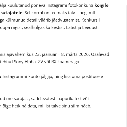
välja kuulutanud põneva Instagrami fotokonkursi
kõigile
asutajatele
. Sel korral on teemaks talv – aeg, mil
ga külmunud detail väärib jäädvustamist. Konkursil
pa riigist, sealhulgas ka Eestist, Lätist ja Leedust.
amis ajavahemikus 23. jaanuar – 8. märts 2026. Osalevad
on tehtud Sony Alpha, ZV või RX kaameraga.
eu
Instagrammi konto jälgija, ning lisa oma postitusele
d metsarajast, sädelevatest jääpurikatest või
õige hetk näidata, millist talve sinu silm näeb.