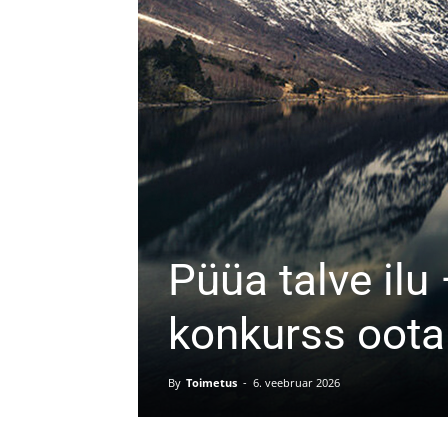
Püüa talve ilu
konkurss oota
By
Toimetus
-
6. veebruar 2026