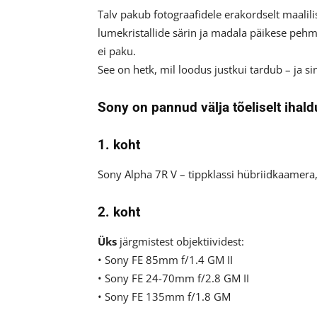
Talv pakub fotograafidele erakordselt maalili
lumekristallide särin ja madala päikese pehm
ei paku.
See on hetk, mil loodus justkui tardub – ja s
Sony on pannud välja tõeliselt ihal
1. koht
Sony Alpha 7R V – tippklassi hübriidkaamera,
2. koht
Üks
järgmistest objektiividest:
• Sony FE 85mm f/1.4 GM II
• Sony FE 24-70mm f/2.8 GM II
• Sony FE 135mm f/1.8 GM