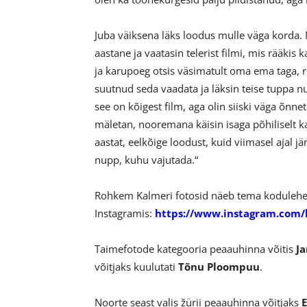
Juba väiksena läks loodus mulle väga korda. 
aastane ja vaatasin telerist filmi, mis rääkis
ja karupoeg otsis väsimatult oma ema taga, ro
suutnud seda vaadata ja läksin teise tuppa n
see on kõigest film, aga olin siiski väga õnne
mäletan, nooremana käisin isaga põhiliselt k
aastat, eelkõige loodust, kuid viimasel ajal j
nupp, kuhu vajutada.“
Rohkem Kalmeri fotosid näeb tema kodulehe
Instagramis:
https://www.instagram.com
Taimefotode kategooria peaauhinna võitis
Ja
võitjaks kuulutati
Tõnu Ploompuu
.
Noorte seast valis žürii peaauhinna võitjaks
E