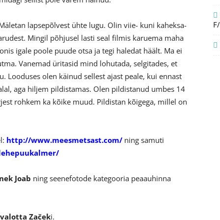
F
Mäletan lapsepõlvest ühte lugu. Olin viie- kuni kaheksa-
 karudest. Mingil põhjusel lasti seal filmis karuema maha
nis igale poole puude otsa ja tegi haledat häält. Ma ei
utma. Vanemad üritasid mind lohutada, selgitades, et
tu. Looduses olen käinud sellest ajast peale, kui ennast
alal, aga hiljem pildistamas. Olen pildistanud umbes 14
ärjest rohkem ka kõike muud. Pildistan kõigega, millel on
l:
http://www.meesmetsast.com/
ning samuti
/lehepuukalmer/
nek Joab
ning seenefotode kategooria peaauhinna
valotta Začek
i.