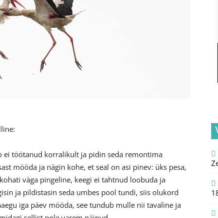
line:
auto ei töötanud korralikult ja pidin seda remontima
Z
ast mööda ja nägin kohe, et seal on asi pinev: üks pesa,
kohati väga pingeline, keegi ei tahtnud loobuda ja
gisin ja pildistasin seda umbes pool tundi, siis olukord
1
eaaegu iga päev mööda, see tundub mulle nii tavaline ja
midagi sellist pole varem näinud.