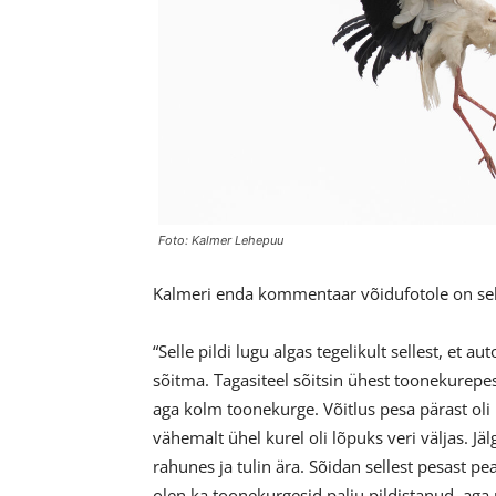
Foto: Kalmer Lehepuu
Kalmeri enda kommentaar võidufotole on sel
“Selle pildi lugu algas tegelikult sellest, et 
sõitma. Tagasiteel sõitsin ühest toonekurepes
aga kolm toonekurge. Võitlus pesa pärast oli 
vähemalt ühel kurel oli lõpuks veri väljas. Jäl
rahunes ja tulin ära. Sõidan sellest pesast p
olen ka toonekurgesid palju pildistanud, aga 