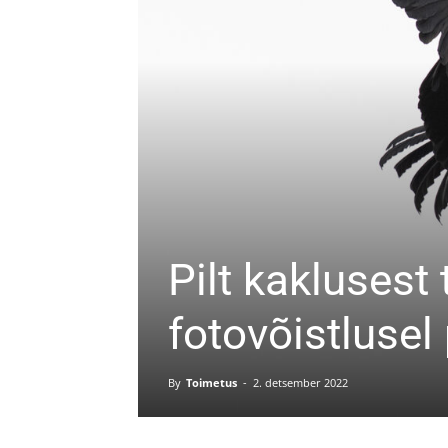
Pilt kaklusest
fotovõistlusel
By
Toimetus
-
2. detsember 2022