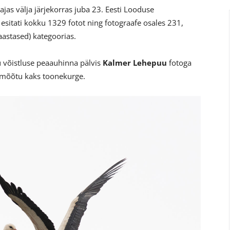
jas välja järjekorras juba 23. Eesti Looduse
 esitati kokku 1329 fotot ning fotograafe osales 231,
aastased) kategoorias.
 võistluse peaauhinna pälvis
Kalmer Lehepuu
fotoga
d mõõtu kaks toonekurge.