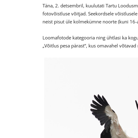
Täna, 2. detsembril, kuulutati Tartu Loodusma
fotovõistluse võitjad. Seekordsele võistlusele
neist pisut üle kolmekümne noorte (kuni 16-
Loomafotode kategooria ning ühtlasi ka kogu
„Võitlus pesa pärast“, kus omavahel võtava