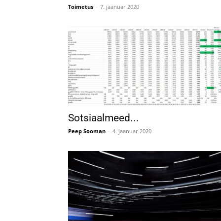
Toimetus
-
7. jaanuar 2020
Sotsiaalmeed...
Peep Sooman
-
4. jaanuar 2020