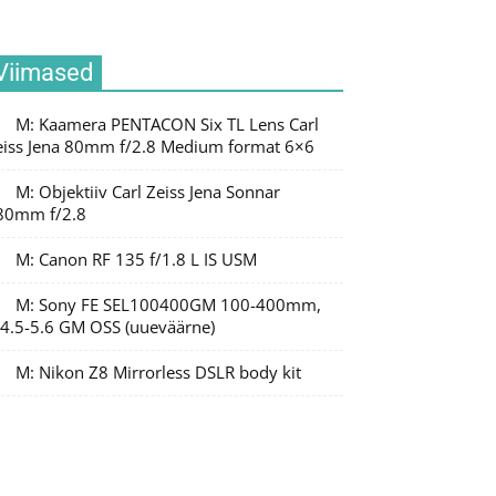
Viimased
M: Kaamera PENTACON Six TL Lens Carl
eiss Jena 80mm f/2.8 Medium format 6×6
M: Objektiiv Carl Zeiss Jena Sonnar
80mm f/2.8
M: Canon RF 135 f/1.8 L IS USM
M: Sony FE SEL100400GM 100-400mm,
/4.5-5.6 GM OSS (uueväärne)
M: Nikon Z8 Mirrorless DSLR body kit