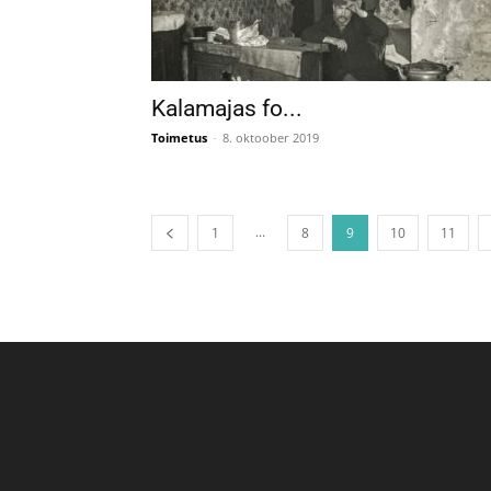
Kalamajas fo...
Toimetus
-
8. oktoober 2019
...
1
8
9
10
11