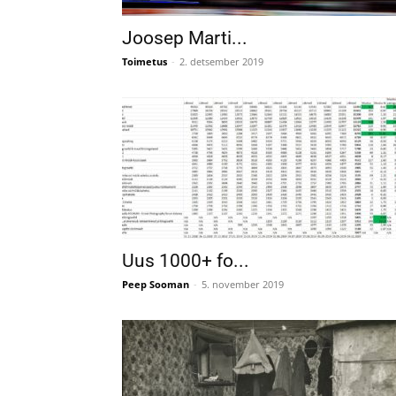
Joosep Marti...
Toimetus
-
2. detsember 2019
Uus 1000+ fo...
Peep Sooman
-
5. november 2019