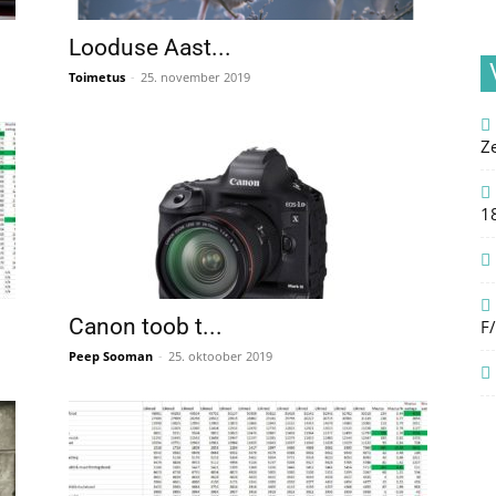
Looduse Aast...
Toimetus
-
25. november 2019
Z
1
Canon toob t...
F
Peep Sooman
-
25. oktoober 2019