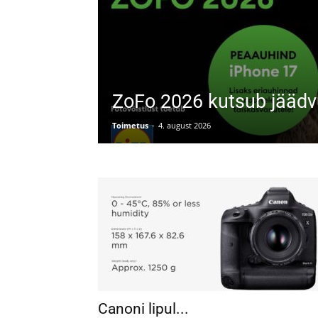
ZoFo 2026 kutsub jäädvu
Toimetus
-
4. august 2026
Canoni lipul...