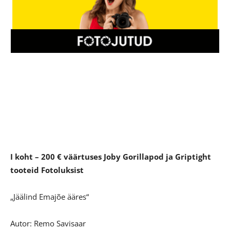
I koht – 200 € väärtuses Joby Gorillapod ja Griptight
tooteid Fotoluksist
„Jäälind Emajõe ääres“
Autor: Remo Savisaar