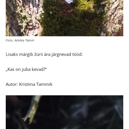
Foto: Annika Tamm
Lisaks märgib žürii ära järgnevad tööd:
„Kas on juba kevad?“
Autor: Kristiina Tammik