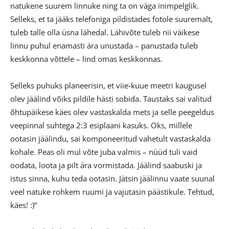
natukene suurem linnuke ning ta on väga inimpelglik.
Selleks, et ta jääks telefoniga pildistades fotole suuremalt,
tuleb talle olla üsna lähedal. Lähivõte tuleb nii väikese
linnu puhul enamasti ära unustada – panustada tuleb
keskkonna võttele – lind omas keskkonnas.
Selleks puhuks planeerisin, et viie-kuue meetri kaugusel
olev jäälind võiks pildile hästi sobida. Taustaks sai valitud
õhtupäikese käes olev vastaskalda mets ja selle peegeldus
veepinnal suhtega 2:3 esiplaani kasuks. Oks, millele
ootasin jäälindu, sai komponeeritud vahetult vastaskalda
kohale. Peas oli mul võte juba valmis – nüüd tuli vaid
oodata, loota ja pilt ära vormistada. Jäälind saabuski ja
istus sinna, kuhu teda ootasin. Jätsin jäälinnu vaate suunal
veel natuke rohkem ruumi ja vajutasin päästikule. Tehtud,
käes! :)“