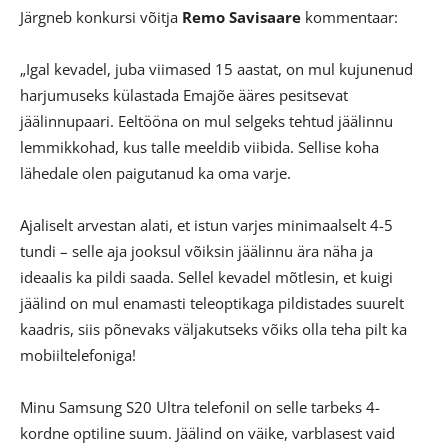
Järgneb konkursi võitja
Remo Savisaare
kommentaar:
„Igal kevadel, juba viimased 15 aastat, on mul kujunenud
harjumuseks külastada Emajõe ääres pesitsevat
jäälinnupaari. Eeltööna on mul selgeks tehtud jäälinnu
lemmikkohad, kus talle meeldib viibida. Sellise koha
lähedale olen paigutanud ka oma varje.
Ajaliselt arvestan alati, et istun varjes minimaalselt 4-5
tundi – selle aja jooksul võiksin jäälinnu ära näha ja
ideaalis ka pildi saada. Sellel kevadel mõtlesin, et kuigi
jäälind on mul enamasti teleoptikaga pildistades suurelt
kaadris, siis põnevaks väljakutseks võiks olla teha pilt ka
mobiiltelefoniga!
Minu Samsung S20 Ultra telefonil on selle tarbeks 4-
kordne optiline suum. Jäälind on väike, varblasest vaid