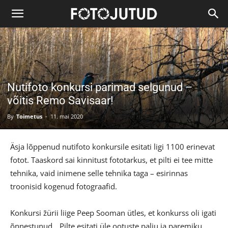
Nutifoto konkursi parimad selgunud –
võitis Remo Savisaar!
By
Toimetus
-
11. mai 2020
Äsja lõppenud nutifoto konkursile esitati ligi 1100 erinevat
fotot. Taaskord sai kinnitust fototarkus, et pilti ei tee mitte
tehnika, vaid inimene selle tehnika taga – esirinnas
troonisid kogenud fotograafid.
Konkursi žürii liige Peep Sooman ütles, et konkurss oli igati
õnnestunud. „Pilte esitati üle ootuste palju ja paremiku