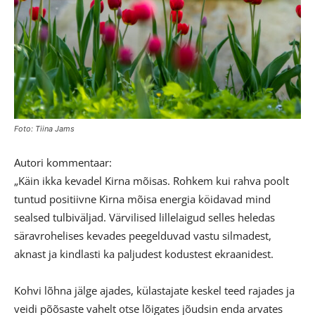
Foto: Tiina Jams
Autori kommentaar:
„Käin ikka kevadel Kirna mõisas. Rohkem kui rahva poolt
tuntud positiivne Kirna mõisa energia köidavad mind
sealsed tulbiväljad. Värvilised lillelaigud selles heledas
säravrohelises kevades peegelduvad vastu silmadest,
aknast ja kindlasti ka paljudest kodustest ekraanidest.
Kohvi lõhna jälge ajades, külastajate keskel teed rajades ja
veidi põõsaste vahelt otse lõigates jõudsin enda arvates