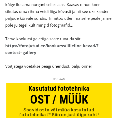
kõige ilusama nurgani selles aias. Kaasas olnud koer
sikutas oma rihma veidi liiga kõvasti ja nii see üks kaader
paljude kõrvale sündis. Tiimitöö ütlen ma selle peale ja me
pole ju tegelikult mingid fotograafid.„
Terve konkursi galeriiga saate tutvuda siit:
https://fotojutud.ee/konkurss/lilleline-kevad/?
contest=gallery
Võitjatega võetakse peagi ühendust, palju õnne!
- REKLAAM -