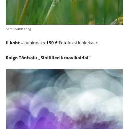
Foto: Aimar Loeg
II koht
– auhinnaks
150 €
Fotoluksi kinkekaart
Raigo Tõnisalu
„Sinililled kraavikaldal“