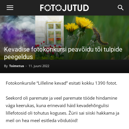
Kevadise fotokonkursi peavõidu tõi tulpide
peegeldus
By
Toimetus
-
11. juuni 2022
Fotokonkursile “Lilleline kevad” esitati kokku 1390 fotot.
Seekord oli paremate ja veel paremate tööde hindamine
väga keerukas, kuna erinevaid häid kevadehõngulisi
lillefotosid oli tohutus koguses. Žürii sai siiski hakkama ja
meil on hea meel esitleda võidutöid!