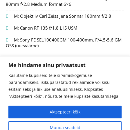
80mm f/2.8 Medium format 6×6
M: Objektiiv Carl Zeiss Jena Sonnar 180mm f/2.8
M: Canon RF 135 f/1.8 L IS USM
M: Sony FE SEL100400GM 100-400mm, F/4.5-5.6 GM
OSS (uueväärne)
M: Nikon Z8 Mirrorless DSLR body kit
Me hindame sinu privaatsust
Kasutame küpsiseid teie sirvimiskogemuse
parandamiseks, isikupärastatud reklaamide või sisu
esitamiseks ja liikluse analüüsimiseks.
Klõpsates
"Aktsepteeri kõik", nõustute meie küpsiste kasutamisega.
Aktsepteeri kõik
© 2024 Fotojutud OÜ
Reg.nr. 14827097
info@fotojutud.ee
Muuda seadeid