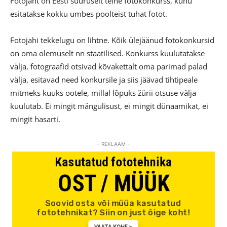
Fotojaht on Eesti suuruselt teine fotokonkurss, kuhu
esitatakse kokku umbes poolteist tuhat fotot.
Fotojahi tekkelugu on lihtne. Kõik ülejäänud fotokonkursid
on oma olemuselt nn staatilised. Konkurss kuulutatakse
välja, fotograafid otsivad kõvakettalt oma parimad palad
välja, esitavad need konkursile ja siis jäävad tihtipeale
mitmeks kuuks ootele, millal lõpuks žürii otsuse välja
kuulutab. Ei mingit mängulisust, ei mingit dünaamikat, ei
mingit hasarti.
- REKLAAM -