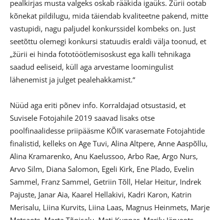
pealkirjas musta valgeks oskab rääkida igaüks. Žürii ootab
kõnekat pildilugu, mida täiendab kvaliteetne pakend, mitte
vastupidi, nagu paljudel konkurssidel kombeks on. Just
seetõttu olemegi konkursi statuudis eraldi välja toonud, et
„žürii ei hinda fototöötlemisoskust ega kalli tehnikaga
saadud eeliseid, küll aga arvestame loomingulist
lähenemist ja julget pealehakkamist.“
Nüüd aga eriti põnev info. Korraldajad otsustasid, et
Suvisele Fotojahile 2019 saavad lisaks otse
poolfinaalidesse priipääsme KÕIK varasemate Fotojahtide
finalistid, kelleks on Age Tuvi, Alina Altpere, Anne Aaspõllu,
Alina Kramarenko, Anu Kaelussoo, Arbo Rae, Argo Nurs,
Arvo Silm, Diana Salomon, Egeli Kirk, Ene Plado, Evelin
Sammel, Franz Sammel, Getriin Tõll, Helar Heitur, Indrek
Pajuste, Janar Aia, Kaarel Hellakivi, Kadri Karon, Katrin
Merisalu, Liina Kurvits, Liina Laas, Magnus Heinmets, Marje
Metsaots, Marta Tõnisalu, Mati Kuppar, Merily Järveots,