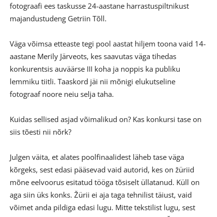
fotograafi ees taskusse 24-aastane harrastuspiltnikust
majandustudeng Getriin Tõll.
Väga võimsa etteaste tegi pool aastat hiljem toona vaid 14-
aastane Merily Järveots, kes saavutas väga tihedas
konkurentsis auväärse III koha ja noppis ka publiku
lemmiku tiitli. Taaskord jäi nii mõnigi elukutseline
fotograaf noore neiu selja taha.
Kuidas sellised asjad võimalikud on? Kas konkursi tase on
siis tõesti nii nõrk?
Julgen väita, et alates poolfinaalidest läheb tase väga
kõrgeks, sest edasi pääsevad vaid autorid, kes on žüriid
mõne eelvoorus esitatud tööga tõsiselt üllatanud. Küll on
aga siin üks konks. Žürii ei aja taga tehnilist täiust, vaid
võimet anda pildiga edasi lugu. Mitte tekstilist lugu, sest