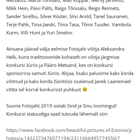
Mikk Hein, Päivi Palts, Raigo Tõnisalu, Reigo Reimets,
Sander Sirelbu, Silver Köster, Silvi Arold, Tanel Saunanen,
Terje Pahk, Tiina Jaeski, Tiina Tasa, Tõnis Tuuder, Vambola
Kurm, Villi Hunt ja Yuri Smelov.
Ainsana jäävad välja eelmise Fotojahi võitja Aleksandra
Helk, kuna traditsioonide kohaselt on võitja järgmise
konkursi žüriis ja Pääro Metsand, kes on konkursi
sponsorina samuti žüriis. Ahjaa, lisaks palusime kaks korda
võitnud ja kaks korda žüriitöös osalenud Janek Laanemäel
võtta sel korral konkursist puhkust
Suvine Fotojaht 2019 ootab Sind ja Sinu loomingut!
Konkursi statuudiga saad tutvuda lähemalt siin:
https://www.facebook.com/beautiful.pictures.of.Estonia/p
hotos/a.1432373476977194/2311066495774550/?