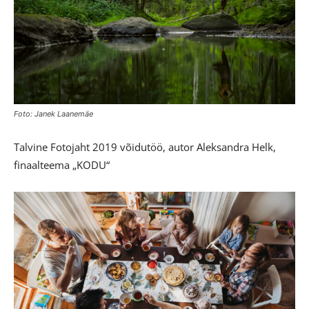
Foto: Janek Laanemäe
Talvine Fotojaht 2019 võidutöö, autor Aleksandra Helk,
finaalteema „KODU“