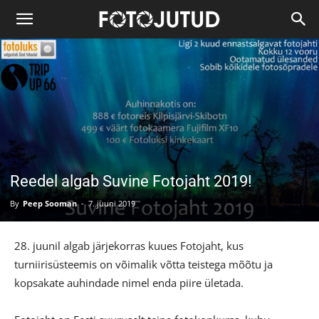
Reedel algab Suvine Fotojaht 2019!
By
Peep Sooman
-
7. juuni 2019
28. juunil algab järjekorras kuues Fotojaht, kus
turniirisüsteemis on võimalik võtta teistega mõõtu ja
kopsakate auhindade nimel enda piire ületada.