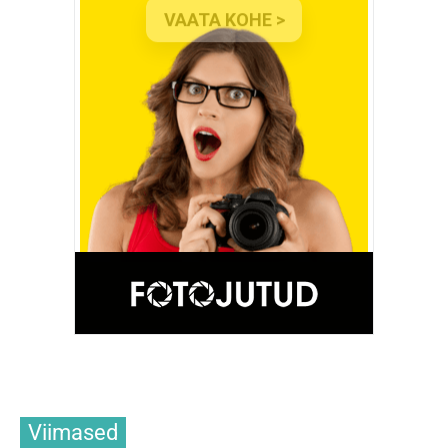
Viimased