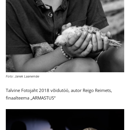
Foto: Janek Laanemäe
Talvine Fotojaht 2018 võidutöö, autor Reigo Reimets,
finaalteema „ARMASTUS“