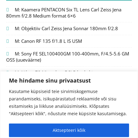
M: Kaamera PENTACON Six TL Lens Carl Zeiss Jena
80mm f/2.8 Medium format 6×6
M: Objektiiv Carl Zeiss Jena Sonnar 180mm f/2.8
M: Canon RF 135 f/1.8 L IS USM
M: Sony FE SEL100400GM 100-400mm, F/4.5-5.6 GM
OSS (uueväärne)
M: Nikon Z8 Mirrorless DSLR body kit
Me hindame sinu privaatsust
Kasutame küpsiseid teie sirvimiskogemuse
parandamiseks, isikupärastatud reklaamide või sisu
esitamiseks ja liikluse analüüsimiseks.
Klõpsates
"Aktsepteeri kõik", nõustute meie küpsiste kasutamisega.
Aktsepteeri kõik
© 2024 Fotojutud OÜ