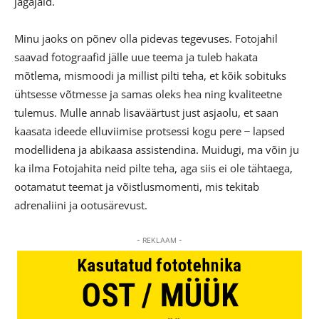
jagajaid.
Minu jaoks on põnev olla pidevas tegevuses. Fotojahil
saavad fotograafid jälle uue teema ja tuleb hakata
mõtlema, mismoodi ja millist pilti teha, et kõik sobituks
ühtsesse võtmesse ja samas oleks hea ning kvaliteetne
tulemus. Mulle annab lisaväärtust just asjaolu, et saan
kaasata ideede elluviimise protsessi kogu pere ̶ lapsed
modellidena ja abikaasa assistendina. Muidugi, ma võin ju
ka ilma Fotojahita neid pilte teha, aga siis ei ole tähtaega,
ootamatut teemat ja võistlusmomenti, mis tekitab
adrenaliini ja ootusärevust.
- REKLAAM -