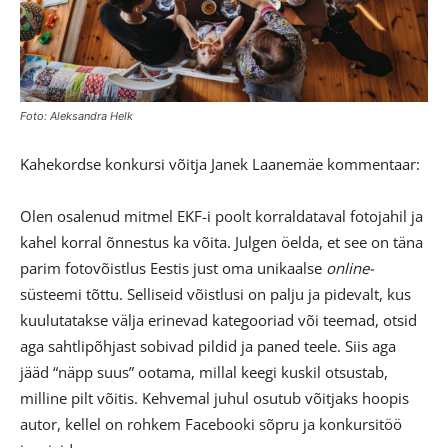
Foto: Aleksandra Helk
Kahekordse konkursi võitja Janek Laanemäe kommentaar:
Olen osalenud mitmel EKF-i poolt korraldataval fotojahil ja
kahel korral õnnestus ka võita. Julgen öelda, et see on täna
parim fotovõistlus Eestis just oma unikaalse
online-
süsteemi tõttu. Selliseid võistlusi on palju ja pidevalt, kus
kuulutatakse välja erinevad kategooriad või teemad, otsid
aga sahtlipõhjast sobivad pildid ja paned teele. Siis aga
jääd “näpp suus” ootama, millal keegi kuskil otsustab,
milline pilt võitis. Kehvemal juhul osutub võitjaks hoopis
autor, kellel on rohkem Facebooki sõpru ja konkursitöö