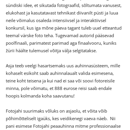
sündiski idee, et sikutada fotograafid, sõltumata vanusest,
elukohast ja kasutatavast tehnikast diivanilt püsti ja luua
neile võimalus osaleda intensiivsel ja interaktiivsel
konkursil, kus iga mõne päeva tagant tuleb uuel etteantud
teemal värske foto teha. Tugevamad autorid pääsevad
poolfinaali, parimatest parimad aga finaalvooru, kuniks
žürii häälte tulemusel võitja välja selgitatakse.
Asja teeb veelgi hasartsemaks uus auhinnasüsteem, mille
kohaselt esikoht saab auhinnalaualt valida esimesena,
teine koht teisena ja kui nad ei saa või soovi fotoreisile
minna, pole võimatu, et 888 eurose reisi saab endale
hoopis kolmanda koha saavutanu!
Fotojahi suurimaks võluks on asjaolu, et võita võib
põhimõtteliselt igaüks, kes veidikenegi vaeva näeb. Nii
pani esimese Fotojahi peaauhinna mitme professionaalse