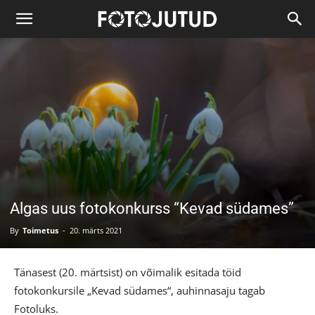
Algas uus fotokonkurss “Kevad südames”
By
Toimetus
-
20. märts 2021
Tänasest (20. märtsist) on võimalik esitada töid
fotokonkursile „Kevad südames“, auhinnasaju tagab
Fotoluks.