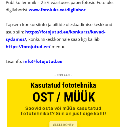
Publiku lemmik – 25 € väärtuses paberfotosid Fotoluksi
digilaborist
www.fotoluks.ee/digilabor
Täpsem konkursiinfo ja piltide üleslaadimise keskkond
asub siin:
https://fotojutud.ee/konkurss/kevad-
sydames/
, konkursikeskkonnale saab ligi ka läbi
https://fotojutud.ee/
menüü.
Lisainfo:
info@fotojutud.ee
- REKLAAM -