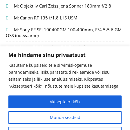
M: Objektiiv Carl Zeiss Jena Sonnar 180mm f/2.8
M: Canon RF 135 f/1.8 L IS USM
M: Sony FE SEL100400GM 100-400mm, F/4.5-5.6 GM
OSS (uueväärne)
M: Nikon Z8 Mirrorless DSLR body kit
Me hindame sinu privaatsust
Kasutame küpsiseid teie sirvimiskogemuse
parandamiseks, isikupärastatud reklaamide või sisu
esitamiseks ja liikluse analüüsimiseks.
Klõpsates
"Aktsepteeri kõik", nõustute meie küpsiste kasutamisega.
Aktsepteeri kõik
© 2024 Fotojutud OÜ
Reg.nr. 14827097
info@fotojutud.ee
Muuda seadeid
Privaatsustingimused ja andmekaitse