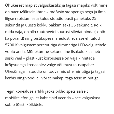
Õhukesest mapist valguskastiks ja tagasi mapiks voltimine
on naeruväärselt lihtne – mõõtsin stopperiga aega ja ilma
liigse rabistamiseta kulus stuudio püsti panekuks 25
sekundit ja uuesti kokku pakkimiseks 35 sekundit. Kõik,
mida vaja, on alla ruutmeetri suurust siledat pinda (sobib
ka põrand) ning pistikupesa lähedust, et sisse ehitatud
5700 K valgustemperatuuriga dimmeriga LED-valgustitele
voolu anda. Mõnekümne sekundiline lisakulu kaasneb
siiski veel – plastikust korpusesse on vaja kinnitada
krõpsudega kaasasolev valge või must taustapaber.
Ühesõnaga – stuudio on töövalmis ühe minutiga ja tagasi
karbis ning voodi all või seinakapi taga teise minutiga!
Tegin kõnealuse artikli jaoks pildid spetsiaalselt
mobiiltelefoniga, et kahtlejaid veenda – see valguskast
sobib tõesti kõikidele.