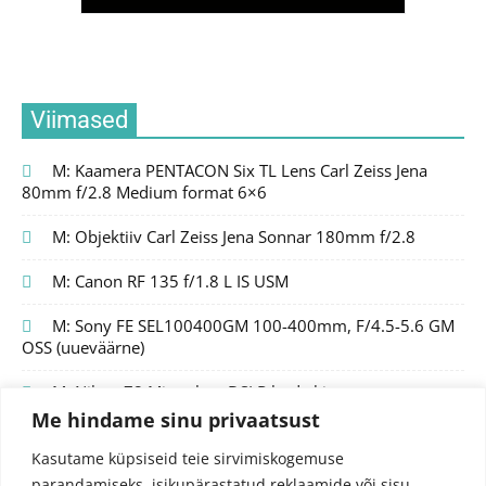
Viimased
M: Kaamera PENTACON Six TL Lens Carl Zeiss Jena
80mm f/2.8 Medium format 6×6
M: Objektiiv Carl Zeiss Jena Sonnar 180mm f/2.8
M: Canon RF 135 f/1.8 L IS USM
M: Sony FE SEL100400GM 100-400mm, F/4.5-5.6 GM
OSS (uueväärne)
M: Nikon Z8 Mirrorless DSLR body kit
Me hindame sinu privaatsust
Kasutame küpsiseid teie sirvimiskogemuse
parandamiseks, isikupärastatud reklaamide või sisu