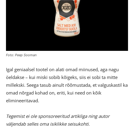
Foto: Peep Sooman
Igal geniaalsel tootel on alati omad miinused, aga nagu
öeldakse – kui miski sobib kõigeks, siis ei sobi ta mitte
millekski. Seega tasub ainult rõõmustada, et valguskastil ka
omad nõrgad kohad on, eriti, kui need on kõik
elimineeritavad.
Tegemist ei ole sponsoreeritud artikliga ning autor
väljendab selles oma isiklikke seisukohti.