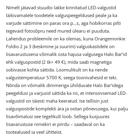
Nimelt jätavad stuudio lakke kinnitatud LED-valgustid
läikivamatele toodetele valguspeegeldused peale ja ka
varjude sättimine on paras ora p…s, aga hobikorras pilti
tegevaid fotosõpru need mured ülearu ei puuduta.
Lahendus probleemile on ka olemas, kuna Orangemonkie
Foldio 2 ja 3 (keskmine ja suurim) valguskastidele on
lisavarustusena võimalik osta hajusa valgusega Halo Bar’id
ehk valguspostid (2 tk= 49 €), mida saab magnetiga
sobivasse kohta sättida. Loomulikult on ka nende
valgustemperatuur 5700 K, seega toonivahesid ei teki.
Nõnda on võimalik dimmeriga ühilduvate Halo Bar’idega
peegeldusi ja varjusid sättida ka nii, et intensiivsemad LED-
valgustid on täiesti maha keeratud. Ise tellisin just
valguspostide komplekti ära ja ootan põnevusega, kui palju
lisavõimalusi see tegelikult loob. Sellega kusjuures
lisavarustuse nimekiri ei piirdu – saadaval on ka
tootealused ja veel ühtteist.