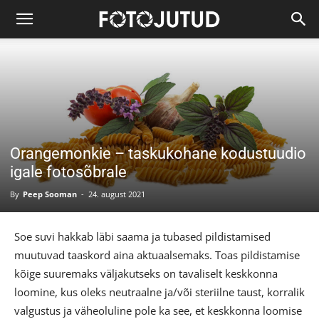
Orangemonkie – taskukohane kodustuudio
igale fotosõbrale
By
Peep Sooman
-
24. august 2021
Soe suvi hakkab läbi saama ja tubased pildistamised
muutuvad taaskord aina aktuaalsemaks. Toas pildistamise
kõige suuremaks väljakutseks on tavaliselt keskkonna
loomine, kus oleks neutraalne ja/või steriilne taust, korralik
valgustus ja väheoluline pole ka see, et keskkonna loomise