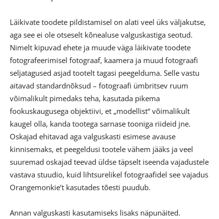
Läikivate toodete pildistamisel on alati veel üks väljakutse,
aga see ei ole otseselt kõnealuse valguskastiga seotud.
Nimelt kipuvad ehete ja muude väga läikivate toodete
fotografeerimisel fotograaf, kaamera ja muud fotograafi
seljatagused asjad tootelt tagasi peegelduma. Selle vastu
aitavad standardnõksud – fotograafi ümbritsev ruum
võimalikult pimedaks teha, kasutada pikema
fookuskaugusega objektiivi, et „modellist“ võimalikult
kaugel olla, kanda tootega sarnase tooniga riideid jne.
Oskajad ehitavad aga valguskasti esimese avause
kinnisemaks, et peegeldusi tootele vähem jääks ja veel
suuremad oskajad teevad üldse täpselt iseenda vajadustele
vastava stuudio, kuid lihtsurelikel fotograafidel see vajadus
Orangemonkie’t kasutades tõesti puudub.
Annan valguskasti kasutamiseks lisaks näpunäited.