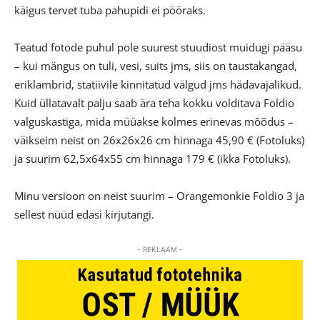
käigus tervet tuba pahupidi ei pööraks.
Teatud fotode puhul pole suurest stuudiost muidugi pääsu
– kui mängus on tuli, vesi, suits jms, siis on taustakangad,
eriklambrid, statiivile kinnitatud välgud jms hädavajalikud.
Kuid üllatavalt palju saab ära teha kokku volditava Foldio
valguskastiga, mida müüakse kolmes erinevas mõõdus –
väikseim neist on 26x26x26 cm hinnaga 45,90 € (Fotoluks)
ja suurim 62,5x64x55 cm hinnaga 179 € (ikka Fotoluks).
Minu versioon on neist suurim – Orangemonkie Foldio 3 ja
sellest nüüd edasi kirjutangi.
- REKLAAM -