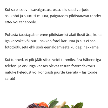
Kui sa ei soovi lisavalgustust osta, siis saad varjude
asukohti ja suurusi muuta, paigutades pildistatavat toodet
ette- või tahapoole.
Puhasta taustapaber enne pildistamist alati ilusti ära, kuna
iga karvake või puru hakkab fotol karjuma ja siis ei saa
fototöötluseta ehk sodi eemaldamiseta kuidagi hakkama.
Kui tunned, et pilt jääb siiski veidi tuhmiks, ära häbene iga
telefoni ja arvutiga kaasas olevas tasuta fotoredaktoris
natuke heledust või kontrasti juurde keerata – las toode
särab!