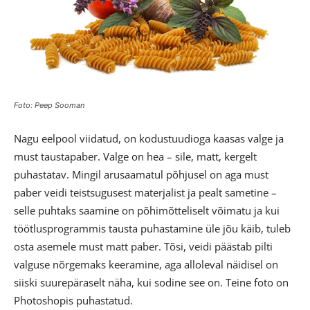
Foto: Peep Sooman
Nagu eelpool viidatud, on kodustuudioga kaasas valge ja
must taustapaber. Valge on hea – sile, matt, kergelt
puhastatav. Mingil arusaamatul põhjusel on aga must
paber veidi teistsugusest materjalist ja pealt sametine –
selle puhtaks saamine on põhimõtteliselt võimatu ja kui
töötlusprogrammis tausta puhastamine üle jõu käib, tuleb
osta asemele must matt paber. Tõsi, veidi päästab pilti
valguse nõrgemaks keeramine, aga alloleval näidisel on
siiski suurepäraselt näha, kui sodine see on. Teine foto on
Photoshopis puhastatud.