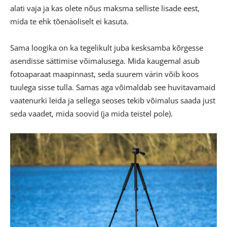
alati vaja ja kas olete nõus maksma selliste lisade eest,
mida te ehk tõenäoliselt ei kasuta.
Sama loogika on ka tegelikult juba kesksamba kõrgesse
asendisse sättimise võimalusega. Mida kaugemal asub
fotoaparaat maapinnast, seda suurem värin võib koos
tuulega sisse tulla. Samas aga võimaldab see huvitavamaid
vaatenurki leida ja sellega seoses tekib võimalus saada just
seda vaadet, mida soovid (ja mida teistel pole).