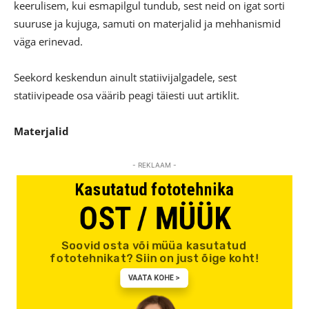
keerulisem, kui esmapilgul tundub, sest neid on igat sorti
suuruse ja kujuga, samuti on materjalid ja mehhanismid
väga erinevad.
Seekord keskendun ainult statiivijalgadele, sest
statiivipeade osa väärib peagi täiesti uut artiklit.
Materjalid
- REKLAAM -