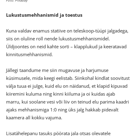
Foto: Pixabay
Lukustusmehhanismid ja toestus
Kuna valdav enamus statiive on teleskoop-tüüpi jalgadega,
siis on oluline roll nende lukustusmehhanismidel.
Üldjoontes on neid kahte sorti – klapplukud ja keeratavad
kinnitusmehhanismid.
Jällegi taandume me siin mugavuse ja harjumuse
küsimusele, mida keegi eelistab. Siinkohal kindlat soovitust
välja tuua ei julge, kuid elu on näidanud, et klapid kipuvad
kiiremini kuluma ning kinni kiiluma ja oi kuidas ajab
marru, kui soolane vesi või liiv on teinud elu parima kaadri
ajaks mehhanismiga 1:0 ning üks jalg hakkab pidevalt
kaamera all kokku vajuma.
Lisatähelepanu tasuks pöörata jala otsas olevatele