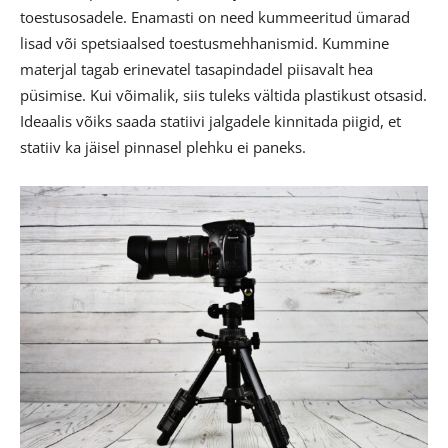
toestusosadele. Enamasti on need kummeeritud ümarad
lisad või spetsiaalsed toestusmehhanismid. Kummine
materjal tagab erinevatel tasapindadel piisavalt hea
püsimise. Kui võimalik, siis tuleks vältida plastikust otsasid.
Ideaalis võiks saada statiivi jalgadele kinnitada piigid, et
statiiv ka jäisel pinnasel plehku ei paneks.