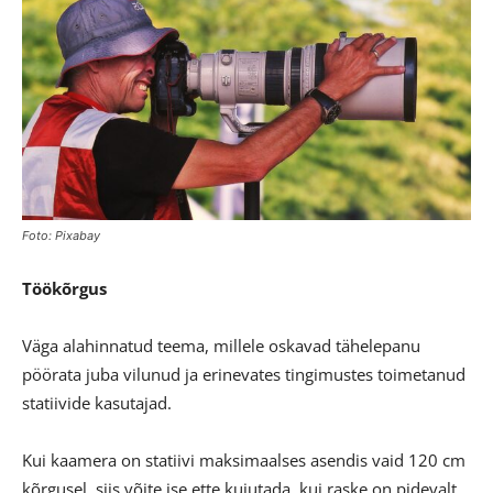
Foto: Pixabay
Töökõrgus
Väga alahinnatud teema, millele oskavad tähelepanu
pöörata juba vilunud ja erinevates tingimustes toimetanud
statiivide kasutajad.
Kui kaamera on statiivi maksimaalses asendis vaid 120 cm
kõrgusel, siis võite ise ette kujutada, kui raske on pidevalt