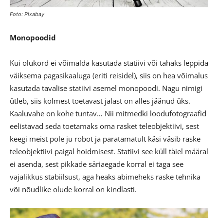
Foto: Pixabay
Monopoodid
Kui olukord ei võimalda kasutada statiivi või tahaks leppida
väiksema pagasikaaluga (eriti reisidel), siis on hea võimalus
kasutada tavalise statiivi asemel monopoodi. Nagu nimigi
ütleb, siis kolmest toetavast jalast on alles jäänud üks.
Kaaluvahe on kohe tuntav… Nii mitmedki loodufotograafid
eelistavad seda toetamaks oma rasket teleobjektiivi, sest
keegi meist pole ju robot ja paratamatult käsi väsib raske
teleobjektiivi paigal hoidmisest. Statiivi see küll täiel määral
ei asenda, sest pikkade säriaegade korral ei taga see
vajalikkus stabiilsust, aga heaks abimeheks raske tehnika
või nõudlike olude korral on kindlasti.