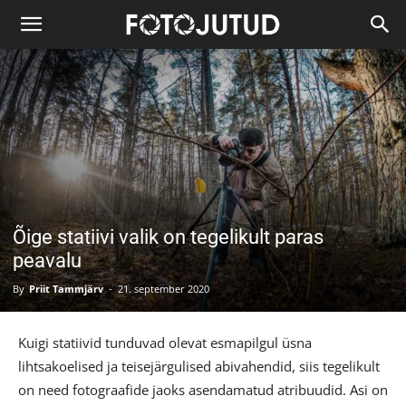
Õige statiivi valik on tegelikult paras
peavalu
By
Priit Tammjärv
-
21. september 2020
Kuigi statiivid tunduvad olevat esmapilgul üsna
lihtsakoelised ja teisejärgulised abivahendid, siis tegelikult
on need fotograafide jaoks asendamatud atribuudid. Asi on