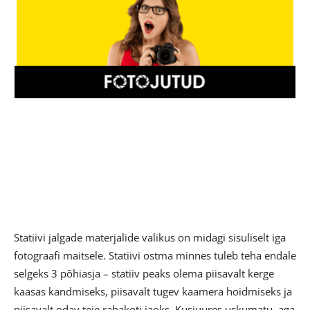
Statiivi jalgade materjalide valikus on midagi sisuliselt iga
fotograafi maitsele. Statiivi ostma minnes tuleb teha endale
selgeks 3 põhiasja – statiiv peaks olema piisavalt kerge
kaasas kandmiseks, piisavalt tugev kaamera hoidmiseks ja
piisavalt odav teie rahakoti jaoks. Kusjuures uskumatu, aga