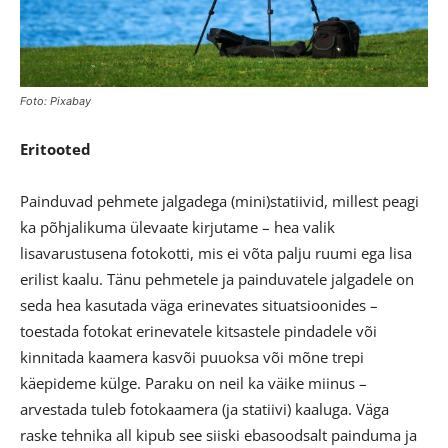
Foto: Pixabay
Eritooted
Painduvad pehmete jalgadega (mini)statiivid, millest peagi
ka põhjalikuma ülevaate kirjutame – hea valik
lisavarustusena fotokotti, mis ei võta palju ruumi ega lisa
erilist kaalu. Tänu pehmetele ja painduvatele jalgadele on
seda hea kasutada väga erinevates situatsioonides –
toestada fotokat erinevatele kitsastele pindadele või
kinnitada kaamera kasvõi puuoksa või mõne trepi
käepideme külge. Paraku on neil ka väike miinus –
arvestada tuleb fotokaamera (ja statiivi) kaaluga. Väga
raske tehnika all kipub see siiski ebasoodsalt painduma ja