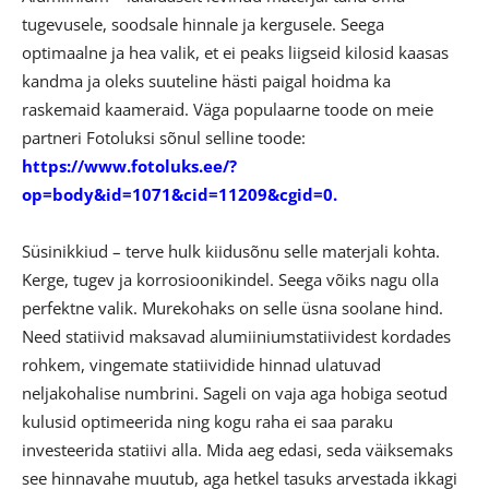
tugevusele, soodsale hinnale ja kergusele. Seega
optimaalne ja hea valik, et ei peaks liigseid kilosid kaasas
kandma ja oleks suuteline hästi paigal hoidma ka
raskemaid kaameraid. Väga populaarne toode on meie
partneri Fotoluksi sõnul selline toode:
https://www.fotoluks.ee/?
op=body&id=1071&cid=11209&cgid=0
.
Süsinikkiud – terve hulk kiidusõnu selle materjali kohta.
Kerge, tugev ja korrosioonikindel. Seega võiks nagu olla
perfektne valik. Murekohaks on selle üsna soolane hind.
Need statiivid maksavad alumiiniumstatiividest kordades
rohkem, vingemate statiividide hinnad ulatuvad
neljakohalise numbrini. Sageli on vaja aga hobiga seotud
kulusid optimeerida ning kogu raha ei saa paraku
investeerida statiivi alla. Mida aeg edasi, seda väiksemaks
see hinnavahe muutub, aga hetkel tasuks arvestada ikkagi