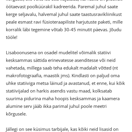
öötaevast poolküürakil kadreerida. Paremal juhul saate
kerge seljavalu, halvemal juhul saate taastusravikliinikust
peale esmast ravi füsioteraapiliste harjutuste paketi, mille
korralik läbi tegemine võtab 30-45 minutit päevas. Jõudu
tööle!
Lisaboonusena on osadel mudelitel võimalik statiivi
kesksammas sättida erinevatesse asenditesse või neid
vahetada, millega saab teha edukalt madalalt võtted (nt
makrofotograafia, maastik jms). Kindlasti on paljud oma
uhke statiiviga metsa läinud ja avastanud, et enne, kui kõik
statiivijalad on harkis asendis vastu maad, kolksatab
suurima pidurina maha hoopis kesksammas ja kaamera
alumine serv jääb ikka parimal juhul poole meetri
kõrgusele.
Jällegi on see küsimus tarbijale, kas kõiki neid lisasid on