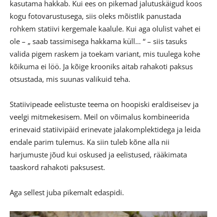
kasutama hakkab. Kui ees on pikemad jalutuskäigud koos
kogu fotovarustusega, siis oleks mõistlik panustada
rohkem statiivi kergemale kaalule. Kui aga olulist vahet ei
ole – „ saab tassimisega hakkama küll… “ – siis tasuks
valida pigem raskem ja toekam variant, mis tuulega kohe
kõikuma ei löö. Ja kõige krooniks aitab rahakoti paksus
otsustada, mis suunas valikuid teha.
Statiivipeade eelistuste teema on hoopiski eraldiseisev ja
veelgi mitmekesisem. Meil on võimalus kombineerida
erinevaid statiivipäid erinevate jalakomplektidega ja leida
endale parim tulemus. Ka siin tuleb kõne alla nii
harjumuste jõud kui oskused ja eelistused, rääkimata
taaskord rahakoti paksusest.
Aga sellest juba pikemalt edaspidi.