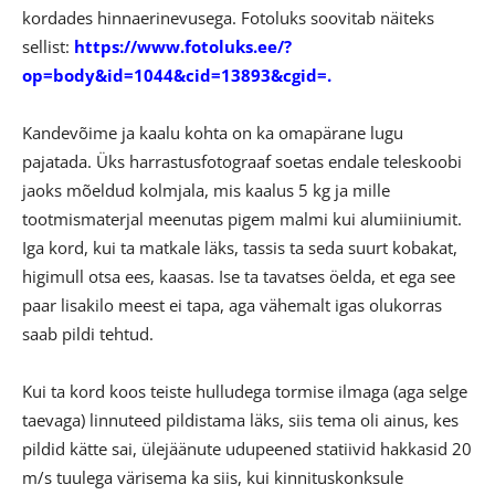
kordades hinnaerinevusega. Fotoluks soovitab näiteks
sellist:
https://www.fotoluks.ee/?
op=body&id=1044&cid=13893&cgid=.
Kandevõime ja kaalu kohta on ka omapärane lugu
pajatada. Üks harrastusfotograaf soetas endale teleskoobi
jaoks mõeldud kolmjala, mis kaalus 5 kg ja mille
tootmismaterjal meenutas pigem malmi kui alumiiniumit.
Iga kord, kui ta matkale läks, tassis ta seda suurt kobakat,
higimull otsa ees, kaasas. Ise ta tavatses öelda, et ega see
paar lisakilo meest ei tapa, aga vähemalt igas olukorras
saab pildi tehtud.
Kui ta kord koos teiste hulludega tormise ilmaga (aga selge
taevaga) linnuteed pildistama läks, siis tema oli ainus, kes
pildid kätte sai, ülejäänute udupeened statiivid hakkasid 20
m/s tuulega värisema ka siis, kui kinnituskonksule