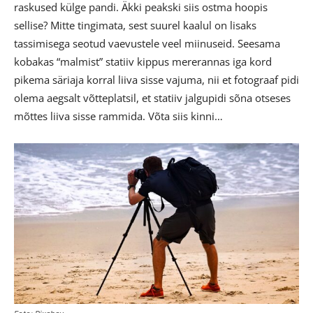
raskused külge pandi. Äkki peakski siis ostma hoopis
sellise? Mitte tingimata, sest suurel kaalul on lisaks
tassimisega seotud vaevustele veel miinuseid. Seesama
kobakas “malmist” statiiv kippus mererannas iga kord
pikema säriaja korral liiva sisse vajuma, nii et fotograaf pidi
olema aegsalt võtteplatsil, et statiiv jalgupidi sõna otseses
mõttes liiva sisse rammida. Võta siis kinni…