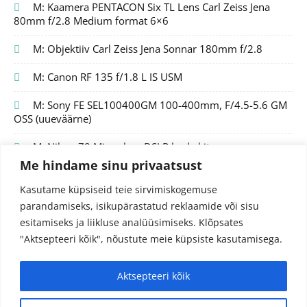
M: Kaamera PENTACON Six TL Lens Carl Zeiss Jena
80mm f/2.8 Medium format 6×6
M: Objektiiv Carl Zeiss Jena Sonnar 180mm f/2.8
M: Canon RF 135 f/1.8 L IS USM
M: Sony FE SEL100400GM 100-400mm, F/4.5-5.6 GM
OSS (uueväärne)
M: Nikon Z8 Mirrorless DSLR body kit
Me hindame sinu privaatsust
Kasutame küpsiseid teie sirvimiskogemuse
parandamiseks, isikupärastatud reklaamide või sisu
esitamiseks ja liikluse analüüsimiseks.
Klõpsates
"Aktsepteeri kõik", nõustute meie küpsiste kasutamisega.
Aktsepteeri kõik
© 2024 Fotojutud OÜ
Reg.nr. 14827097