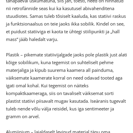
tänapäeval uskumatuna, siis jah, tõesti, need on hinnatud
nii retrofännide seas kui ka kasutusel abivahenditena
stuudiotes. Samas tuleb tõsiselt kaaluda, kas statiivi raskus
ja funktsionaalsus on teie jaoks ikka sobilik. Kindel on see,
et puidust statiiviga ei kaota te ühtegi stiilipunkti ja „hall
mass“ jääb haledalt varju.
Plastik – pikemate statiivijalgade jaoks pole plastik just alati
kõige sobilikum, kuna tegemist on suhteliselt pehme
materjaliga ja kipub suurema kaamera all painduma,
väiksemate kaamerate korral on need odavad tooted aga
igati omal kohal. Kui tegemist on näiteks
kompaktkaameraga, siis on tavaliselt väiksemat sorti
plastist statiivi piisavalt mugav kasutada. Iseäranis tugevalt
tuleb nende võlu välja reisidel, kus iga sentimeeter ja
gramm on arvel.
Alumiinium – laialdaselt levinud materjal tänu oma