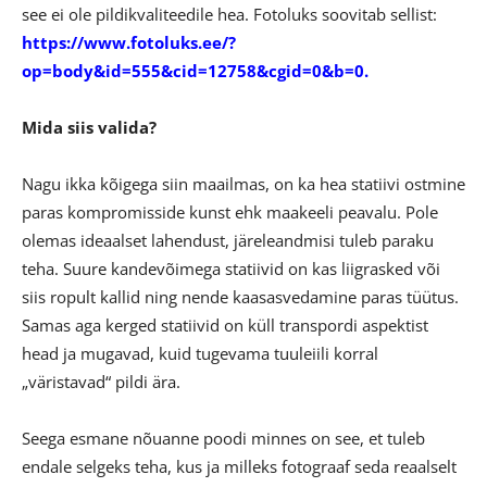
see ei ole pildikvaliteedile hea. Fotoluks soovitab sellist:
https://www.fotoluks.ee/?
op=body&id=555&cid=12758&cgid=0&b=0.
Mida siis valida?
Nagu ikka kõigega siin maailmas, on ka hea statiivi ostmine
paras kompromisside kunst ehk maakeeli peavalu. Pole
olemas ideaalset lahendust, järeleandmisi tuleb paraku
teha. Suure kandevõimega statiivid on kas liigrasked või
siis ropult kallid ning nende kaasasvedamine paras tüütus.
Samas aga kerged statiivid on küll transpordi aspektist
head ja mugavad, kuid tugevama tuuleiili korral
„väristavad“ pildi ära.
Seega esmane nõuanne poodi minnes on see, et tuleb
endale selgeks teha, kus ja milleks fotograaf seda reaalselt