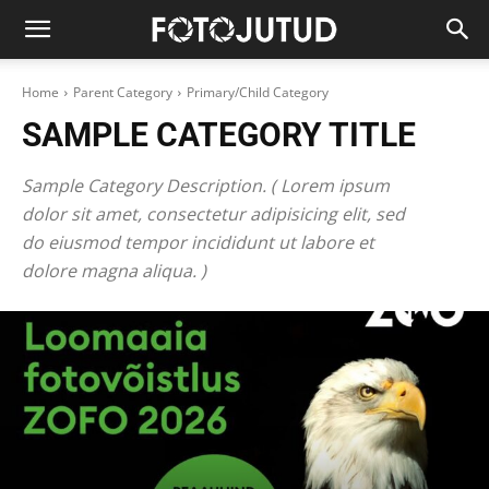
Home
Parent Category
Primary/Child Category
SAMPLE CATEGORY TITLE
Sample Category Description. ( Lorem ipsum
dolor sit amet, consectetur adipisicing elit, sed
do eiusmod tempor incididunt ut labore et
dolore magna aliqua. )