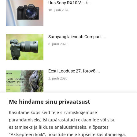
Uus Sony RX10 V – k...
10. juuli 2026
Samyang laiendab Compact ...
8. juuli 2026
Eesti Looduse 27. fotovõi...
3. juuli 2026
Me hindame sinu privaatsust
Kasutame küpsiseid teie sirvimiskogemuse
parandamiseks, isikupärastatud reklaamide või sisu
esitamiseks ja liikluse analüüsimiseks.
Klõpsates
"Aktsepteeri kõik", nõustute meie küpsiste kasutamisega.