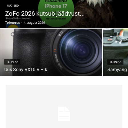
UUDISED
ZoFo 2026 kutsub jäädvust...
Toimetus
-
4. august 2026
TEHNIKA
TEHNIKA
Uus Sony RX10 V – k...
Samyang l