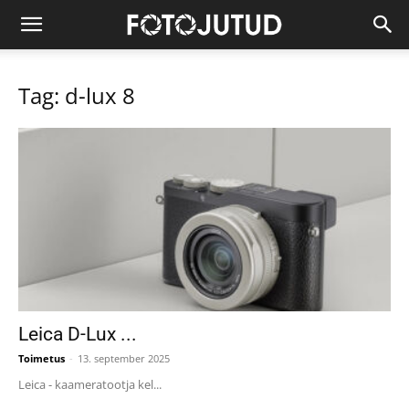
Tag: d-lux 8
Leica D-Lux ...
Toimetus
-
13. september 2025
Leica - kaameratootja kel...