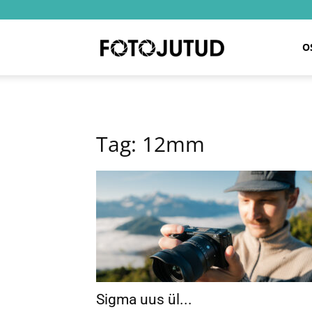
Fotojutud
O
Tag: 12mm
Sigma uus ül...