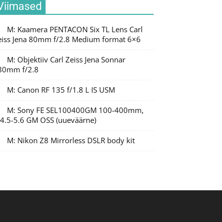
Viimased
M: Kaamera PENTACON Six TL Lens Carl
eiss Jena 80mm f/2.8 Medium format 6×6
M: Objektiiv Carl Zeiss Jena Sonnar
80mm f/2.8
M: Canon RF 135 f/1.8 L IS USM
M: Sony FE SEL100400GM 100-400mm,
/4.5-5.6 GM OSS (uueväärne)
M: Nikon Z8 Mirrorless DSLR body kit