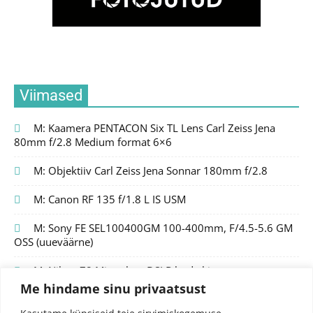
Viimased
M: Kaamera PENTACON Six TL Lens Carl Zeiss Jena
80mm f/2.8 Medium format 6×6
M: Objektiiv Carl Zeiss Jena Sonnar 180mm f/2.8
M: Canon RF 135 f/1.8 L IS USM
M: Sony FE SEL100400GM 100-400mm, F/4.5-5.6 GM
OSS (uueväärne)
M: Nikon Z8 Mirrorless DSLR body kit
Me hindame sinu privaatsust