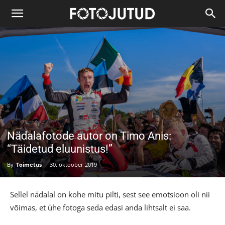
Nädalafotode autor on Timo Anis:
“Täidetud eluunistus!”
By
Toimetus
-
30. oktoober 2019
Sellel nädalal on kohe mitu pilti, sest see emotsioon oli nii
võimas, et ühe fotoga seda edasi anda lihtsalt ei saa.