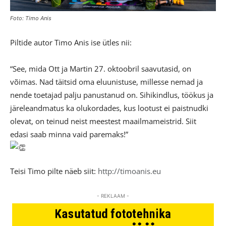
Foto: Timo Anis
Piltide autor Timo Anis ise ütles nii:
“See, mida Ott ja Martin 27. oktoobril saavutasid, on
võimas. Nad täitsid oma eluunistuse, millesse nemad ja
nende toetajad palju panustanud on. Sihikindlus, töökus ja
järeleandmatus ka olukordades, kus lootust ei paistnudki
olevat, on teinud neist meestest maailmameistrid. Siit
edasi saab minna vaid paremaks!”
Teisi Timo pilte näeb siit:
http://timoanis.eu
- REKLAAM -