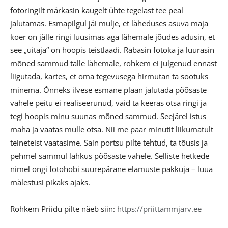
fotoringilt märkasin kaugelt ühte tegelast tee peal
jalutamas. Esmapilgul jäi mulje, et läheduses asuva maja
koer on jälle ringi luusimas aga lähemale jõudes adusin, et
see „uitaja“ on hoopis teistlaadi. Rabasin fotoka ja luurasin
mõned sammud talle lähemale, rohkem ei julgenud ennast
liigutada, kartes, et oma tegevusega hirmutan ta sootuks
minema. Õnneks ilvese esmane plaan jalutada põõsaste
vahele peitu ei realiseerunud, vaid ta keeras otsa ringi ja
tegi hoopis minu suunas mõned sammud. Seejärel istus
maha ja vaatas mulle otsa. Nii me paar minutit liikumatult
teineteist vaatasime. Sain portsu pilte tehtud, ta tõusis ja
pehmel sammul lahkus põõsaste vahele. Selliste hetkede
nimel ongi fotohobi suurepärane elamuste pakkuja – luua
mälestusi pikaks ajaks.
Rohkem Priidu pilte näeb siin:
https://priittammjarv.ee