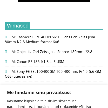
Viimased
M: Kaamera PENTACON Six TL Lens Carl Zeiss Jena
80mm f/2.8 Medium format 6×6
M: Objektiiv Carl Zeiss Jena Sonnar 180mm f/2.8
M: Canon RF 135 f/1.8 L IS USM
M: Sony FE SEL100400GM 100-400mm, F/4.5-5.6 GM
OSS (uueväärne)
M: Nikon Z8 Mirrorless DSLR body kit
Me hindame sinu privaatsust
Kasutame küpsiseid teie sirvimiskogemuse
parandamiseks, isikupärastatud reklaamide või sisu