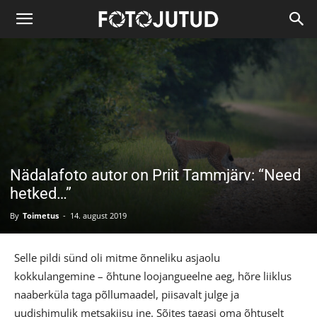
Nädalafoto autor on Priit Tammjärv: “Need
hetked…”
By
Toimetus
-
14. august 2019
Selle pildi sünd oli mitme õnneliku asjaolu
kokkulangemine – õhtune loojangueelne aeg, hõre liiklus
naaberküla taga põllumaadel, piisavalt julge ja
uudishimulik metsakiisu jne. Sõites tagasi oma õhtuselt