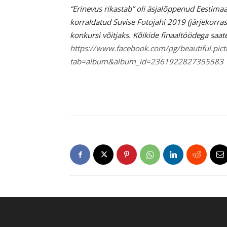
“Erinevus rikastab” oli äsjalõppenud Eestima
korraldatud Suvise Fotojahi 2019 (järjekorras
konkursi võitjaks. Kõikide finaaltöödega saate
https://www.facebook.com/pg/beautiful.pictu
tab=album&album_id=2361922827355583