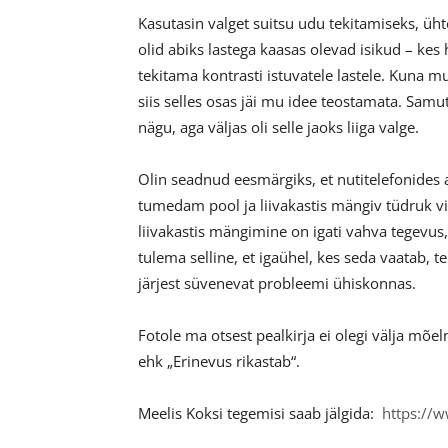
Kasutasin valget suitsu udu tekitamiseks, üh
olid abiks lastega kaasas olevad isikud – kes h
tekitama kontrasti istuvatele lastele. Kuna
siis selles osas jäi mu idee teostamata. Samuti
nägu, aga väljas oli selle jaoks liiga valge.
Olin seadnud eesmärgiks, et nutitelefonides 
tumedam pool ja liivakastis mängiv tüdruk vis
liivakastis mängimine on igati vahva tegevus,
tulema selline, et igaühel, kes seda vaatab,
järjest süvenevat probleemi ühiskonnas.
Fotole ma otsest pealkirja ei olegi välja mõel
ehk „Erinevus rikastab“.
Meelis Koksi tegemisi saab jälgida:
https://