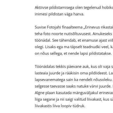
Aktiivse pildistamisega olen tegelenud hobiko
inimesi pildistan väga harva.
Suvise Fotojahi finaalteema „Erinevus rikast
teha foto noorte nutisõltuvusest. Ainukeseks ta
töönädal. See tähendab, et enamuse ajast vi
olegi. Lisaks ega ma täpselt teadnudki veel, 
on nõus sellega, et nende lapsi pildistatakse.
Töönädalas tekkis päevane auk, kus oli vaja s
lasteaia juurde ja rääkisin oma pildiideest. L
lapsevanematega sain ka nendelt nõusoleku. P
selgesse taevasse saaks natuke värvi juurde. 
Algne plaan kasutada mänguväljakul erinevad 
liiga segane ja nii saigi valitud liivakast, kus
liivakastis liiva loopiv tüdruk.