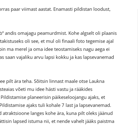
rras paar viimast aastat. Enamasti pildistan loodust,
ab“ andis omajagu peamurdmist. Kohe algselt oli plaanis
kistuseks oli see, et mul oli finaali foto tegemise ajal
ibin ma merel ja oma idee teostamiseks nagu aega ei
kas saan vajaliku arvu lapsi kokku ja kas lapsevanemad
ee pilt ära teha. Sõitsin linnast maale otse Laukna
asteaias võeti mu idee hästi vastu ja rääkides
ildistamise planeerisin päikeseloojangu ajaks, et
Pildistamise ajaks tuli kohale 7 last ja lapsevanemad.
atraktsioone langes kohe ära, kuna pilt oleks jäänud
 sättisin lapsed istuma nii, et nende vahelt jääks paistma