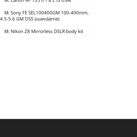
M: Canon RF 135 f/1.8 L IS USM
M: Sony FE SEL100400GM 100-400mm,
/4.5-5.6 GM OSS (uueväärne)
M: Nikon Z8 Mirrorless DSLR body kit