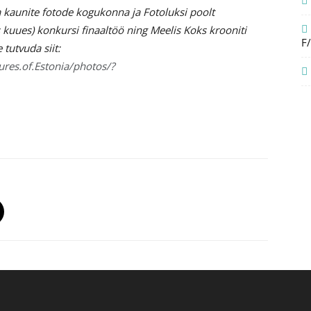
a kaunite fotode kogukonna ja Fotoluksi poolt
 kuues) konkursi finaaltöö ning Meelis Koks krooniti
F
 tutvuda siit:
res.of.Estonia/photos/?