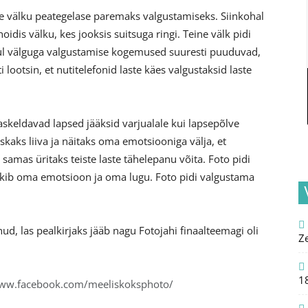
te välku peategelase paremaks valgustamiseks. Siinkohal
oidis välku, kes jooksis suitsuga ringi. Teine välk pidi
 mul välguga valgustamise kogemused suuresti puuduvad,
 lootsin, et nutitelefonid laste käes valgustaksid laste
askeldavad lapsed jääksid varjualale kui lapsepõlve
kaks liiva ja näitaks oma emotsiooniga välja, et
 samas üritaks teiste laste tähelepanu võita. Foto pidi
 tekib oma emotsioon ja oma lugu. Foto pidi valgustama
nud, las pealkirjaks jääb nagu Fotojahi finaalteemagi oli
Z
1
www.facebook.com/meeliskoksphoto/