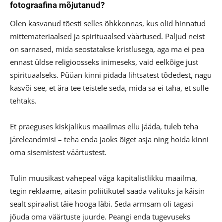
fotograafina mõjutanud?
Olen kasvanud tõesti selles õhkkonnas, kus olid hinnatud
mittemateriaalsed ja spirituaalsed väärtused. Paljud neist
on sarnased, mida seostatakse kristlusega, aga ma ei pea
ennast üldse religioosseks inimeseks, vaid eelkõige just
spirituaalseks. Püüan kinni pidada lihtsatest tõdedest, nagu
kasvõi see, et ära tee teistele seda, mida sa ei taha, et sulle
tehtaks.
Et praeguses kiskjalikus maailmas ellu jääda, tuleb teha
järeleandmisi – teha enda jaoks õiget asja ning hoida kinni
oma sisemistest väärtustest.
Tulin muusikast vahepeal väga kapitalistlikku maailma,
tegin reklaame, aitasin poliitikutel saada valituks ja käisin
sealt spiraalist täie hooga läbi. Seda armsam oli tagasi
jõuda oma väärtuste juurde. Peangi enda tugevuseks