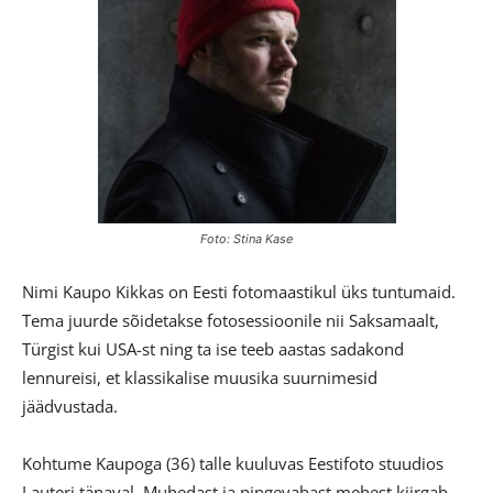
Foto: Stina Kase
Nimi Kaupo Kikkas on Eesti fotomaastikul üks tuntumaid.
Tema juurde sõidetakse fotosessioonile nii Saksamaalt,
Türgist kui USA-st ning ta ise teeb aastas sadakond
lennureisi, et klassikalise muusika suurnimesid
jäädvustada.
Kohtume Kaupoga (36) talle kuuluvas Eestifoto stuudios
Lauteri tänaval. Muhedast ja pingevabast mehest kiirgab