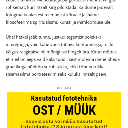
rohkemat, kui lihtsalt kirg pildistada. Kaldume pidevalt
fotograafia-alastest teemadest kõrvale ja jääme
filosofeerima spiritualismi, kunsti ja inimloomuse üle.
Ühel hetkel jääb tunne, justkui tegemist polekski
intervjuuga, vaid kahe vana tuttava kohtumisega, mille
käigus räägitakse nii mõnigi asi hingelt ära. Kirun mõttes,
et meil on aega vaid kaks tundi, sest mõlema mehe tiheda
graafikuga põhitöö surub takka, ehkki Kaupo rikka
sisemaailma portreteerimiseks kuluks ilmselt päevi.
- REKLAAM -