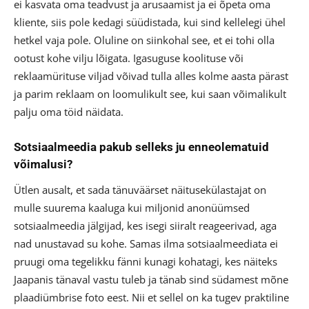
ei kasvata oma teadvust ja arusaamist ja ei õpeta oma
kliente, siis pole kedagi süüdistada, kui sind kellelegi ühel
hetkel vaja pole. Oluline on siinkohal see, et ei tohi olla
ootust kohe vilju lõigata. Igasuguse koolituse või
reklaamürituse viljad võivad tulla alles kolme aasta pärast
ja parim reklaam on loomulikult see, kui saan võimalikult
palju oma töid näidata.
Sotsiaalmeedia pakub selleks ju enneolematuid
võimalusi?
Ütlen ausalt, et sada tänuväärset näitusekülastajat on
mulle suurema kaaluga kui miljonid anonüümsed
sotsiaalmeedia jälgijad, kes isegi siiralt reageerivad, aga
nad unustavad su kohe. Samas ilma sotsiaalmeediata ei
pruugi oma tegelikku fänni kunagi kohatagi, kes näiteks
Jaapanis tänaval vastu tuleb ja tänab sind südamest mõne
plaadiümbrise foto eest. Nii et sellel on ka tugev praktiline