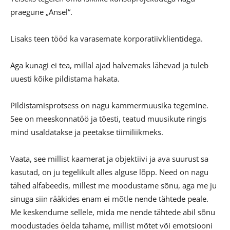
praegune „Ansel“.
Lisaks teen tööd ka varasemate korporatiivklientidega.
Aga kunagi ei tea, millal ajad halvemaks lähevad ja tuleb
uuesti kõike pildistama hakata.
Pildistamisprotsess on nagu kammermuusika tegemine.
See on meeskonnatöö ja tõesti, teatud muusikute ringis
mind usaldatakse ja peetakse tiimiliikmeks.
Vaata, see millist kaamerat ja objektiivi ja ava suurust sa
kasutad, on ju tegelikult alles alguse lõpp. Need on nagu
tähed alfabeedis, millest me moodustame sõnu, aga me ju
sinuga siin rääkides enam ei mõtle nende tähtede peale.
Me keskendume sellele, mida me nende tähtede abil sõnu
moodustades öelda tahame, millist mõtet või emotsiooni