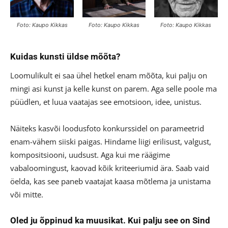
Foto: Kaupo Kikkas
Foto: Kaupo Kikkas
Foto: Kaupo Kikkas
Kuidas kunsti üldse mõõta?
Loomulikult ei saa ühel hetkel enam mõõta, kui palju on
mingi asi kunst ja kelle kunst on parem. Aga selle poole ma
püüdlen, et luua vaatajas see emotsioon, idee, unistus.
Näiteks kasvõi loodusfoto konkurssidel on parameetrid
enam-vähem siiski paigas. Hindame liigi erilisust, valgust,
kompositsiooni, uudsust. Aga kui me räägime
vabaloomingust, kaovad kõik kriteeriumid ära. Saab vaid
öelda, kas see paneb vaatajat kaasa mõtlema ja unistama
või mitte.
Oled ju õppinud ka muusikat. Kui palju see on Sind