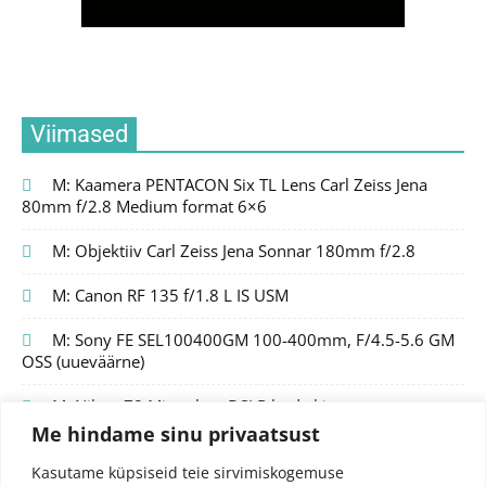
Viimased
M: Kaamera PENTACON Six TL Lens Carl Zeiss Jena
80mm f/2.8 Medium format 6×6
M: Objektiiv Carl Zeiss Jena Sonnar 180mm f/2.8
M: Canon RF 135 f/1.8 L IS USM
M: Sony FE SEL100400GM 100-400mm, F/4.5-5.6 GM
OSS (uueväärne)
M: Nikon Z8 Mirrorless DSLR body kit
Me hindame sinu privaatsust
Kasutame küpsiseid teie sirvimiskogemuse