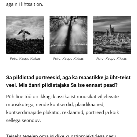
aga nii lihtsalt on.
Foto: Kaupo Kikkas
Foto: Kaupo Kikkas
Foto: Kaupo Kikkas
Sa pildistad portreesid, aga ka maastikke ja üht-teist
veel. Mis žanri pildistajaks Sa ise ennast pead?
Põhiline töö on ikkagi klassikalist muusikat viljelevate
muusikutega, nende kontserdid, plaadikaaned,
kontserdimajade plakatid, reklaamid, portreed ja kõik
sellega seonduv.
Teiseks tegelen oma isiklike kunstiprojektidega nagu