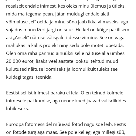
reaalselt endale inimest, kes oleks minu ülemus ja ütleks,
mida ma tegema pean. Jätan muidugi endale alati
võimaluse „ei“ öelda ja minu sõna jääb ikka viimaseks, aga
vajadus mänedžeri järgi on suur. Hetkel on kõige pakilisem
asi „Anseli“ näituse välisgaleriidesse viimine. See on väga
mahukas ja kallis projekt ning seda pole mõtet lõpetada.
Olen oma raha pannud ainuüksi selle näituse alla umbes
20 000 eurot, lisaks veel aastate jooksul tehtud muud
kulutused näituse loomiseks ja loomulikult tuleks see
kuidagi tagasi teenida.
Eestist sellist inimest paraku ei leia. Olen teinud kolmele
inimesele pakkumise, aga nende käed jäävad välisriikides
lühikeseks.
Euroopa fotomessidel müüvad fotod nagu soe leib. Eestis
on fotode turg aga maas. See pole kellegi ega millegi süü,