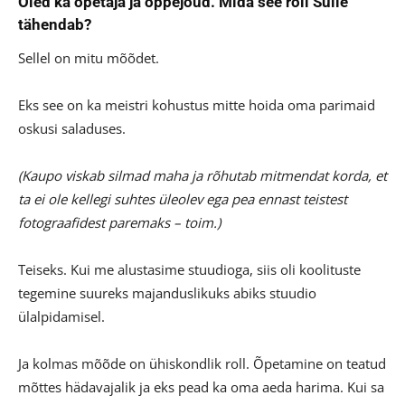
Oled ka õpetaja ja õppejõud. Mida see roll Sulle
tähendab?
Sellel on mitu mõõdet.
Eks see on ka meistri kohustus mitte hoida oma parimaid
oskusi saladuses.
(Kaupo viskab silmad maha ja rõhutab mitmendat korda, et
ta ei ole kellegi suhtes üleolev ega pea ennast teistest
fotograafidest paremaks – toim.)
Teiseks. Kui me alustasime stuudioga, siis oli koolituste
tegemine suureks majanduslikuks abiks stuudio
ülalpidamisel.
Ja kolmas mõõde on ühiskondlik roll. Õpetamine on teatud
mõttes hädavajalik ja eks pead ka oma aeda harima. Kui sa