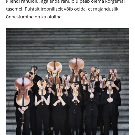
kliendi rahulolu, aga enda rahulolu peab olema kõrgemal
tasemel. Puhtalt irooniliselt võib öelda, et majanduslik
õnnestumine on ka oluline.