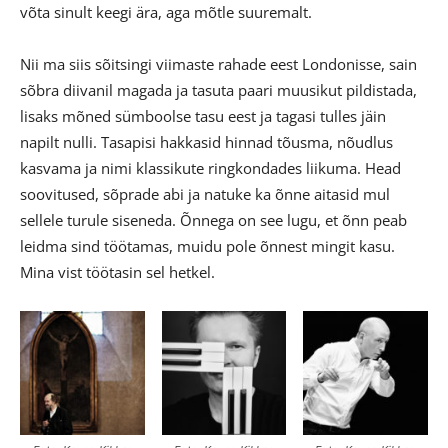
võta sinult keegi ära, aga mõtle suuremalt.
Nii ma siis sõitsingi viimaste rahade eest Londonisse, sain
sõbra diivanil magada ja tasuta paari muusikut pildistada,
lisaks mõned sümboolse tasu eest ja tagasi tulles jäin
napilt nulli. Tasapisi hakkasid hinnad tõusma, nõudlus
kasvama ja nimi klassikute ringkondades liikuma. Head
soovitused, sõprade abi ja natuke ka õnne aitasid mul
sellele turule siseneda. Õnnega on see lugu, et õnn peab
leidma sind töötamas, muidu pole õnnest mingit kasu.
Mina vist töötasin sel hetkel.