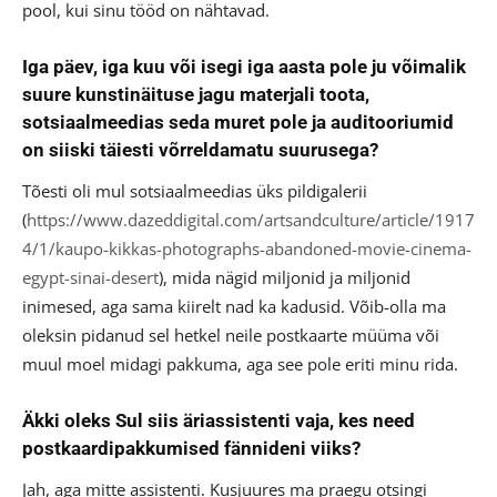
pool, kui sinu tööd on nähtavad.
Iga päev, iga kuu või isegi iga aasta pole ju võimalik
suure kunstinäituse jagu materjali toota,
sotsiaalmeedias seda muret pole ja auditooriumid
on siiski täiesti võrreldamatu suurusega?
Tõesti oli mul sotsiaalmeedias üks pildigalerii
(
https://www.dazeddigital.com/artsandculture/article/1917
4/1/kaupo-kikkas-photographs-abandoned-movie-cinema-
egypt-sinai-desert
), mida nägid miljonid ja miljonid
inimesed, aga sama kiirelt nad ka kadusid. Võib-olla ma
oleksin pidanud sel hetkel neile postkaarte müüma või
muul moel midagi pakkuma, aga see pole eriti minu rida.
Äkki oleks Sul siis äriassistenti vaja, kes need
postkaardipakkumised fännideni viiks?
Jah, aga mitte assistenti. Kusjuures ma praegu otsingi