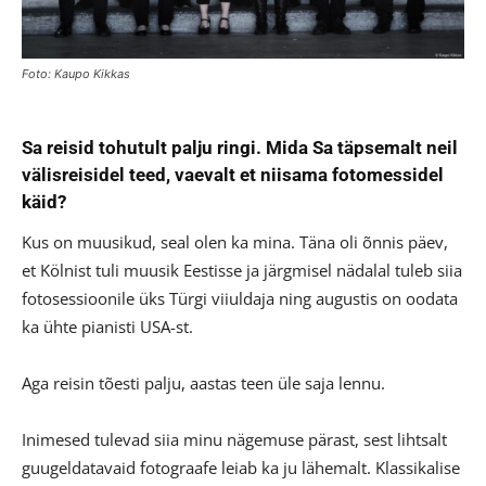
Foto: Kaupo Kikkas
Sa reisid tohutult palju ringi. Mida Sa täpsemalt neil
välisreisidel teed, vaevalt et niisama fotomessidel
käid?
Kus on muusikud, seal olen ka mina. Täna oli õnnis päev,
et Kölnist tuli muusik Eestisse ja järgmisel nädalal tuleb siia
fotosessioonile üks Türgi viiuldaja ning augustis on oodata
ka ühte pianisti USA-st.
Aga reisin tõesti palju, aastas teen üle saja lennu.
Inimesed tulevad siia minu nägemuse pärast, sest lihtsalt
guugeldatavaid fotograafe leiab ka ju lähemalt. Klassikalise