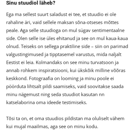
Sinu stuudiol läheb?
Ega ma sellest suurt saladust ei tee, et stuudio ei ole
rahaline äri, vaid sellele maksan sõna-otseses mõttes
peale. Aga selle stuudioga on mul sügav sentimentaalne
side. Olen selle ise üles ehitanud ja see on mul kaua-kaua
olnud. Teiseks on sellega praktiline side – siin on parimad
valgustingimused ja tipptasemel varustus, mida naljalt
Eestist ei leia. Kolmandaks on see minu turvatsoon ja
annab rohkem inspiratsiooni, kui ükskõik milline võõras
keskkond. Fotograafia on looming ja minu poole ei
pöörduta lihtsalt pildi saamiseks, vaid soovitakse saada
minu nägemust ning seda stuudiot kasutan nn
katselaborina oma ideede testimiseks.
Tõsi ta on, et oma stuudios pildistan ma oluliselt vähem
kui mujal maailmas, aga see on minu kodu.