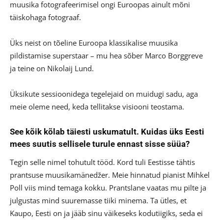
muusika fotografeerimisel ongi Euroopas ainult mõni
täiskohaga fotograaf.
Üks neist on tõeline Euroopa klassikalise muusika
pildistamise superstaar – mu hea sõber Marco Borggreve
ja teine on Nikolaij Lund.
Üksikute sessioonidega tegelejaid on muidugi sadu, aga
meie oleme need, keda tellitakse visiooni teostama.
See kõik kõlab täiesti uskumatult. Kuidas üks Eesti
mees suutis sellisele turule ennast sisse süüa?
Tegin selle nimel tohutult tööd. Kord tuli Eestisse tähtis
prantsuse muusikamänedžer. Meie hinnatud pianist Mihkel
Poll viis mind temaga kokku. Prantslane vaatas mu pilte ja
julgustas mind suuremasse tiiki minema. Ta ütles, et
Kaupo, Eesti on ja jääb sinu väikeseks kodutiigiks, seda ei