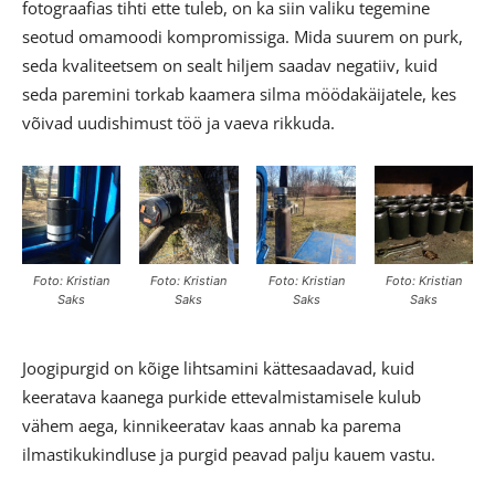
fotograafias tihti ette tuleb, on ka siin valiku tegemine
seotud omamoodi kompromissiga. Mida suurem on purk,
seda kvaliteetsem on sealt hiljem saadav negatiiv, kuid
seda paremini torkab kaamera silma möödakäijatele, kes
võivad uudishimust töö ja vaeva rikkuda.
Foto: Kristian
Foto: Kristian
Foto: Kristian
Foto: Kristian
Saks
Saks
Saks
Saks
Joogipurgid on kõige lihtsamini kättesaadavad, kuid
keeratava kaanega purkide ettevalmistamisele kulub
vähem aega, kinnikeeratav kaas annab ka parema
ilmastikukindluse ja purgid peavad palju kauem vastu.