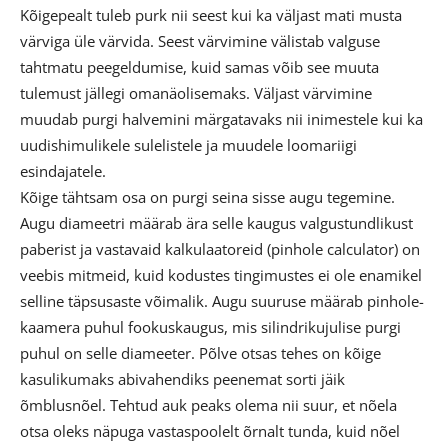
Kõigepealt tuleb purk nii seest kui ka väljast mati musta
värviga üle värvida. Seest värvimine välistab valguse
tahtmatu peegeldumise, kuid samas võib see muuta
tulemust jällegi omanäolisemaks. Väljast värvimine
muudab purgi halvemini märgatavaks nii inimestele kui ka
uudishimulikele sulelistele ja muudele loomariigi
esindajatele.
Kõige tähtsam osa on purgi seina sisse augu tegemine.
Augu diameetri määrab ära selle kaugus valgustundlikust
paberist ja vastavaid kalkulaatoreid (pinhole calculator) on
veebis mitmeid, kuid kodustes tingimustes ei ole enamikel
selline täpsusaste võimalik. Augu suuruse määrab pinhole-
kaamera puhul fookuskaugus, mis silindrikujulise purgi
puhul on selle diameeter. Põlve otsas tehes on kõige
kasulikumaks abivahendiks peenemat sorti jäik
õmblusnõel. Tehtud auk peaks olema nii suur, et nõela
otsa oleks näpuga vastaspoolelt õrnalt tunda, kuid nõel