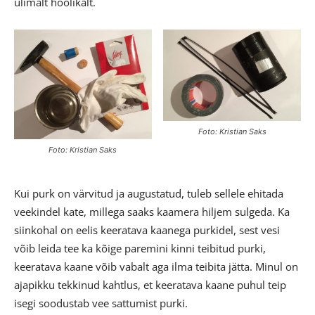
ülimalt hoolikalt.
Foto: Kristian Saks
Foto: Kristian Saks
Kui purk on värvitud ja augustatud, tuleb sellele ehitada
veekindel kate, millega saaks kaamera hiljem sulgeda. Ka
siinkohal on eelis keeratava kaanega purkidel, sest vesi
võib leida tee ka kõige paremini kinni teibitud purki,
keeratava kaane võib vabalt aga ilma teibita jätta. Minul on
ajapikku tekkinud kahtlus, et keeratava kaane puhul teip
isegi soodustab vee sattumist purki.