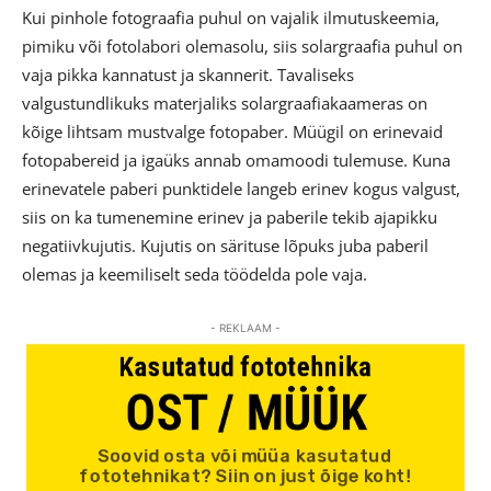
Kui pinhole fotograafia puhul on vajalik ilmutuskeemia,
pimiku või fotolabori olemasolu, siis solargraafia puhul on
vaja pikka kannatust ja skannerit. Tavaliseks
valgustundlikuks materjaliks solargraafiakaameras on
kõige lihtsam mustvalge fotopaber. Müügil on erinevaid
fotopabereid ja igaüks annab omamoodi tulemuse. Kuna
erinevatele paberi punktidele langeb erinev kogus valgust,
siis on ka tumenemine erinev ja paberile tekib ajapikku
negatiivkujutis. Kujutis on särituse lõpuks juba paberil
olemas ja keemiliselt seda töödelda pole vaja.
- REKLAAM -