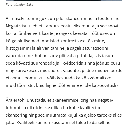
Foto: Kristian Saks
Viimaseks toiminguks on pildi skaneerimine ja töötlemine.
Negatiivist tuleb pilt arvutis positiiviks muuta ja see soovi
korral ümber vertikaaltelje õigeks keerata. Töötluses on
kõige olulisemad tööriistad kontrastsuse tõstmine,
histogrammi laiali venitamine ja sageli saturatsiooni
vähendamine. Kui on soov pilt välja printida, siis tasub
seda kõvasti suurendada ja likvideerida sinna jäänud puru
ning karvakesed, mis suurelt vaadates pildile midagi juurde
ei anna. Loomulikult võib kasutada ka kõikvõimalikke
muid tööriistu, kuid liigne töötlemine ei ole ka soovituslik.
Ära ei tohi unustada, et skaneerimisel originaalnegatiiv
tuhmub ja nii oleks kasulik teha kohe kvaliteetne
skaneering ning see muutmata kujul ka ajaloo tarbeks alles
jätta. Kvaliteetskanneri kasutamisel tuleb leida selline