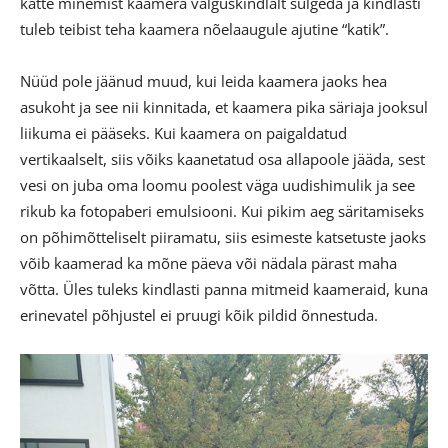
kätte minemist kaamera valguskindlalt sulgeda ja kindlasti
tuleb teibist teha kaamera nõelaaugule ajutine “katik”.
Nüüd pole jäänud muud, kui leida kaamera jaoks hea
asukoht ja see nii kinnitada, et kaamera pika säriaja jooksul
liikuma ei pääseks. Kui kaamera on paigaldatud
vertikaalselt, siis võiks kaanetatud osa allapoole jääda, sest
vesi on juba oma loomu poolest väga uudishimulik ja see
rikub ka fotopaberi emulsiooni. Kui pikim aeg säritamiseks
on põhimõtteliselt piiramatu, siis esimeste katsetuste jaoks
võib kaamerad ka mõne päeva või nädala pärast maha
võtta. Üles tuleks kindlasti panna mitmeid kaameraid, kuna
erinevatel põhjustel ei pruugi kõik pildid õnnestuda.