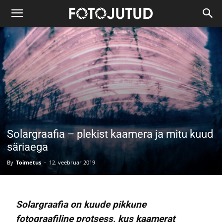
Solargraafia – plekist kaamera ja mitu kuud
säriaega
By
Toimetus
-
12. veebruar 2019
Solargraafia on kuude pikkune
fotograafiline protsess, kus kaamerat