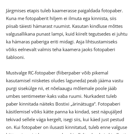
Järgmises etapis tuleb kaamerasse paigaldada fotopaber.
Kuna me fotopaberit hiljem ei ilmuta ega kinnista, siis
piisab täiesti hämarast ruumist. Kasutan kindluse mõttes
valgusallikana punast lampi, kuid kiirelt tegutsedes ei juhtu
ka hämaras paberiga eriti midagi. Asja lihtsustamiseks
võiks eelnevalt valmis teha kaamera jaoks fotopaberi
šablooni.
Mustvalge RC-fotopaber (fiiberpaber võib pikemal
kasutamisel niisketes oludes laguneda) peab jääma vastu
purgi sisekülge nii, et nõelaaugu mõlemale poole jääb
umbes sentimeeter-kaks vaba ruumi. Nurkadest tuleb
paber kinnitada näiteks Bostixi „ärinätsuga“. Fotopaberi
käsitlemisel võiks kätte panna ka kindad, sest näpujäljed
tekivad sellele väga kergelt, isegi siis, kui käed just pestud
on. Kui fotopaber on ilusasti kinnitatud, tuleb enne valguse