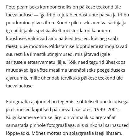
Foto peamiseks komponendiks on päikese teekond üle
taevalaotuse — iga triip kujutab endast ühte päeva ja triibu
puudumine pilves ilma. Kuude pikkuseks veniva säriaja ja
iga pildi jaoks spetsiaalselt meisterdatud kaamera
koosluses valmivad ainulaadsed teosed, kus aeg saab
täiesti uue mõõtme. Pildistamise lõpptulemust mõjutavad
suuresti ka ilmastikutingimused, mis jätavad igale
säritusele ettearvamatu jälje. Kõik need tegurid üheskoos
muudavad iga võtte maailma unenäoliseks peegelduseks
ajaruumis, mille ühendab tervikuks päikese teekond üle
taevalaotuse.
Fotograafia ajajoonel on tegemist suhteliselt uue leiutisega
ja esimesed kujutised pärinevad aastatest 1999–2001.
Kuigi kaamera ehituse järgi on võimalik solargraafiat
samastada pinhole-fotograafiaga, siis siinkohal sarnasused
lõppevadki. Mõnes mõttes on solargraafia isegi lihtsam.