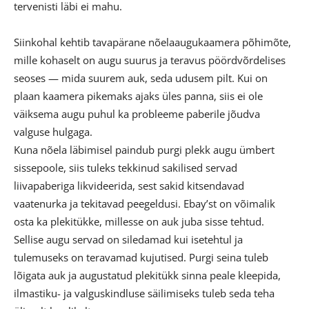
tervenisti läbi ei mahu.
Siinkohal kehtib tavapärane nõelaaugukaamera põhimõte,
mille kohaselt on augu suurus ja teravus pöördvõrdelises
seoses — mida suurem auk, seda udusem pilt. Kui on
plaan kaamera pikemaks ajaks üles panna, siis ei ole
väiksema augu puhul ka probleeme paberile jõudva
valguse hulgaga.
Kuna nõela läbimisel paindub purgi plekk augu ümbert
sissepoole, siis tuleks tekkinud sakilised servad
liivapaberiga likvideerida, sest sakid kitsendavad
vaatenurka ja tekitavad peegeldusi. Ebay’st on võimalik
osta ka plekitükke, millesse on auk juba sisse tehtud.
Sellise augu servad on siledamad kui isetehtul ja
tulemuseks on teravamad kujutised. Purgi seina tuleb
lõigata auk ja augustatud plekitükk sinna peale kleepida,
ilmastiku- ja valguskindluse säilimiseks tuleb seda teha