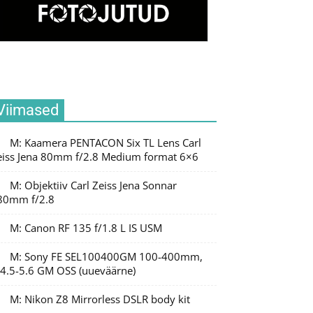
Viimased
M: Kaamera PENTACON Six TL Lens Carl
eiss Jena 80mm f/2.8 Medium format 6×6
M: Objektiiv Carl Zeiss Jena Sonnar
80mm f/2.8
M: Canon RF 135 f/1.8 L IS USM
M: Sony FE SEL100400GM 100-400mm,
/4.5-5.6 GM OSS (uueväärne)
M: Nikon Z8 Mirrorless DSLR body kit