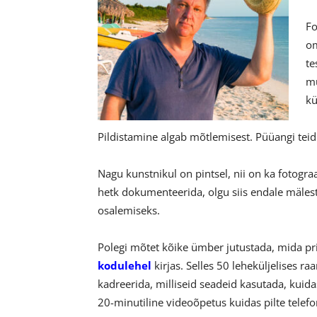
Fo
om
te
mu
kü
Pildistamine algab mõtlemisest. Püüangi teid 
Nagu kunstnikul on pintsel, nii on ka fotogra
hetk dokumenteerida, olgu siis endale mäles
osalemiseks.
Polegi mõtet kõike ümber jutustada, mida pr
kodulehel
kirjas. Selles 50 leheküljelises ra
kadreerida, milliseid seadeid kasutada, kuidas
20-minutiline videoõpetus kuidas pilte telefo