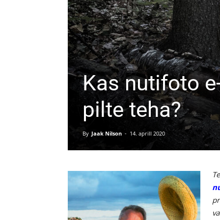
Kas nutifoto 
pilte teha?
By
Jaak Nilson
-
14. aprill 2020
Te
nu
pr
va