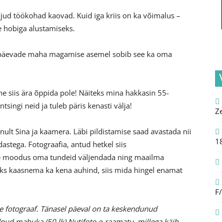
ljud töökohad kaovad. Kuid iga kriis on ka võimalus –
e hobiga alustamiseks.
lt päevade maha magamise asemel sobib see ka oma
ine siis ära õppida pole! Näiteks mina hakkasin 55-
singi neid ja tuleb päris kenasti välja!
Z
nult Sina ja kaamera. Läbi pildistamise saad avastada nii
1
astega. Fotograafia, antud hetkel siis
htne moodus oma tundeid väljendada ning maailma
aks kaasnema ka kena auhind, siis mida hingel enamat
F
ne fotograaf. Tänasel päeval on ta keskendunud
andnud mahuka (50 lk) Nutifoto e-raamatu, millega käib