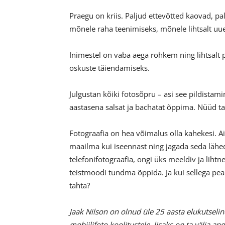
Praegu on kriis. Paljud ettevõtted kaovad, pa
mõnele raha teenimiseks, mõnele lihtsalt uu
Inimestel on vaba aega rohkem ning lihtsa
oskuste täiendamiseks.
Julgustan kõiki fotosõpru – asi see pildistam
aastasena salsat ja bachatat õppima. Nüüd tant
Fotograafia on hea võimalus olla kahekesi. Ai
maailma kui iseennast ning jagada seda lähed
telefonifotograafia, ongi üks meeldiv ja li
teistmoodi tundma õppida. Ja kui sellega pe
tahta?
Jaak Nilson on olnud üle 25 aasta elukutseli
mobiilifoto koolitustele, lisaks on ta välja 