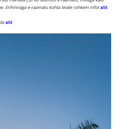
ne. Erihinnaga e-raamatu kohta leiate rohkem infot
siit
.
uda
siit
.