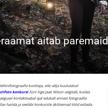
e-raamat aitab paremai
lefonifotograafia koolitaja, eile välja kuulutatud
tifoto konkursi
žürii liige Jaak Nilson selgitab, kuidas
aegusel kontaktivabal ajal edukalt ennast fotograafia
llas harida ja seeläbi konkursile äkilisemad tööd esitada.