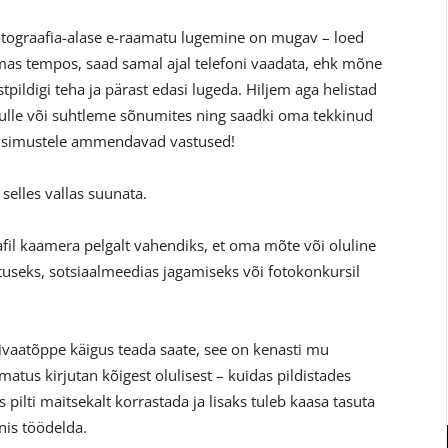
tograafia-alase e-raamatu lugemine on mugav – loed
as tempos, saad samal ajal telefoni vaadata, ehk mõne
stpildigi teha ja pärast edasi lugeda. Hiljem aga helistad
lle või suhtleme sõnumites ning saadki oma tekkinud
simustele ammendavad vastused!
selles vallas suunata.
afil kaamera pelgalt vahendiks, et oma mõte või oluline
tuseks, sotsiaalmeedias jagamiseks või fotokonkursil
ivaatõppe käigus teada saate, see on kenasti mu
amatus kirjutan kõigest olulisest – kuidas pildistades
 pilti maitsekalt korrastada ja lisaks tuleb kaasa tasuta
nis töödelda.