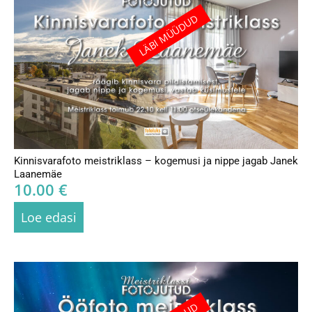
LÄBI MÜÜDUD
Kinnisvarafoto meistriklass – kogemusi ja nippe jagab Janek
Laanemäe
10.00
€
Loe edasi