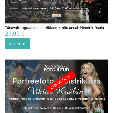
Tänavafotograafia meistriklass – nõu annab Hendrik Osula
20.00
€
Loe edasi
LÄBI MÜÜDUD