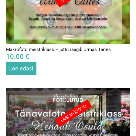
Makrofoto meistriklass – juttu räägib Urmas Tartes
10.00
€
Loe edasi
LÄBI MÜÜDUD