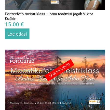
Portreefoto meistriklass – oma teadmisi jagab Viktor
Koškin
15.00
€
Loe edasi
LÄBI MÜÜDUD