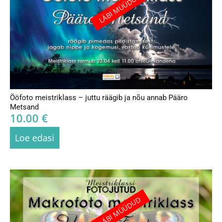
LÄBI MÜÜDUD
Ööfoto meistriklass – juttu räägib ja nõu annab Pääro
Metsand
10.00
€
Loe edasi
LÄBI MÜÜDUD