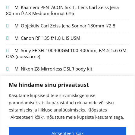
M: Kaamera PENTACON Six TL Lens Carl Zeiss Jena
80mm f/2.8 Medium format 6×6
M: Objektiiv Carl Zeiss Jena Sonnar 180mm f/2.8
M: Canon RF 135 f/1.8 L IS USM
M: Sony FE SEL100400GM 100-400mm, F/4.5-5.6 GM
OSS (uueväärne)
M: Nikon Z8 Mirrorless DSLR body kit
Me hindame sinu privaatsust
Kasutame küpsiseid teie sirvimiskogemuse
parandamiseks, isikupärastatud reklaamide või sisu
esitamiseks ja liikluse analüüsimiseks.
Klõpsates
"Aktsepteeri kõik", nõustute meie küpsiste kasutamisega.
Aktsepteeri kõik
© 2024 Fotojutud OÜ