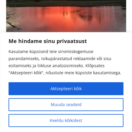
Me hindame sinu privaatsust
Kasutame küpsiseid teie sirvimiskogemuse
LOODUSE VÄGI
parandamiseks, isikupärastatud reklaamide või sisu
esitamiseks ja liikluse analüüsimiseks.
Klõpsates
"Aktsepteeri kõik", nõustute meie küpsiste kasutamisega.
Aktsepteeri kõik
Muuda seadeid
Keeldu kõikidest