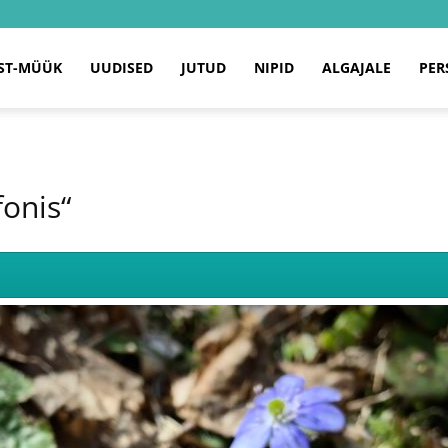
ST-MÜÜK
UUDISED
JUTUD
NIPID
ALGAJALE
PER
fonis“