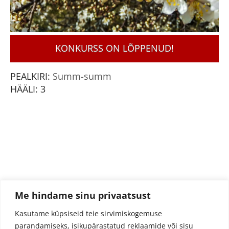
KONKURSS ON LÕPPENUD!
PEALKIRI:
Summ-summ
HÄÄLI:
3
Me hindame sinu privaatsust
Kasutame küpsiseid teie sirvimiskogemuse
parandamiseks, isikupärastatud reklaamide või sisu