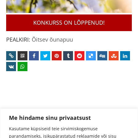
KONKURSS ON LÕPPENUD!
PEALKIRI:
Õitsev õunapuu
Me hindame sinu privaatsust
Kasutame küpsiseid teie sirvimiskogemuse
parandamiseks, isikupärastatud reklaamide või sisu