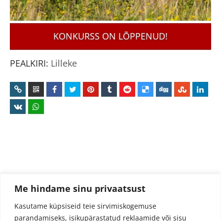
KONKURSS ON LÕPPENUD!
PEALKIRI:
Lilleke
Me hindame sinu privaatsust
Kasutame küpsiseid teie sirvimiskogemuse
parandamiseks, isikupärastatud reklaamide või sisu