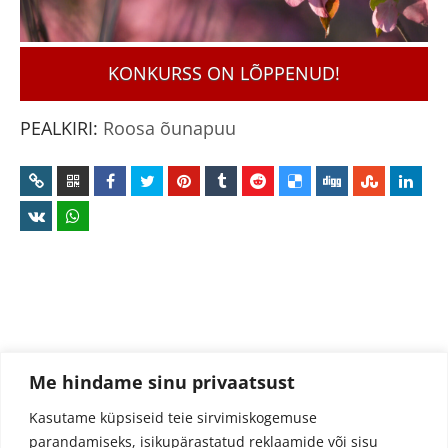
KONKURSS ON LÕPPENUD!
PEALKIRI:
Roosa õunapuu
Me hindame sinu privaatsust
Kasutame küpsiseid teie sirvimiskogemuse
parandamiseks, isikupärastatud reklaamide või sisu