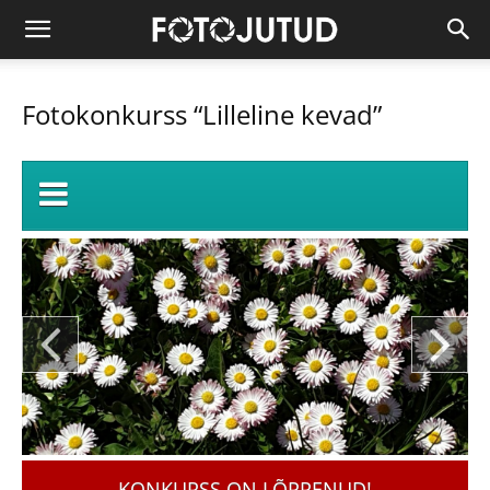
Fotokonkurss “Lilleline kevad”
KONKURSS ON LÕPPENUD!