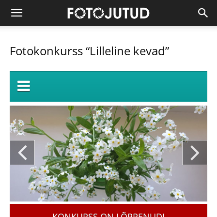
Fotokonkurss “Lilleline kevad”
KONKURSS ON LÕPPENUD!