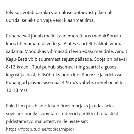
Pilvisus võtab paraku võimaluse öötaevast pikemalt
uurida, selleks on vaja veidi klaarimat ilma.
Pühapäeval jõuab meile Läänemerelt uus madalrõhuala
koos tihedamate pilvedega. Alates saartelt hakkab vihma
sadama. Mõõdukas vihmasadu levib edasi mandrile. Ainult
Kagu-Eesti võib suuremast sajust pääseda. Sooja on päeval
8-13 kraadi. Tuul puhub sisemaal ning saartel alguses
kagust ja idast, hilisõhtuks pöördub lõunasse ja edelasse.
Puhangud jäävad sisemaal 4-9 m/s vahele, merel on iiliti
10-13 m/s.
Ehkki ilm püsib soe, kisub õues märjaks ja edasiseks
sügisperioodiks soovitan studeerida artikleid tubastest
pildistamisvõimalustest, mille leiate siit:
https://fotojutud.ee/topics/nipid/
.