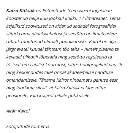
Kairo Kiitsak
on Fotojuttude teemaveebi lugejatele
koostanud nelja kuu jooksul kokku 17 ilmateadet. Tema
asjalikud soovitused on aidanud sadadel fotograafidel
sättida oma nädalavahetust ja seetõttu on ilmateadete
rubriik muutunud ülimalt populaarseks. Kairol on aga
järgnevatel kuudel tähtsam töö teha – nimelt plaanib ta
kevadel ülikooli lõpetada ning seetõttu reguleerib ta
tõsiselt oma ajalist koormust, jättes hobiprojektid pausile
ning keskendudes täiel rinnal akadeemilise hariduse
omandamisele. Täname Kairot hindamatu panuse eest
ning loodame siiralt, et Kairo Kiitsak ei lähe mitte
pensionile, vaid kõigest pikale puhkusele.
Aitäh Kairo!
Fotojuttude toimetus