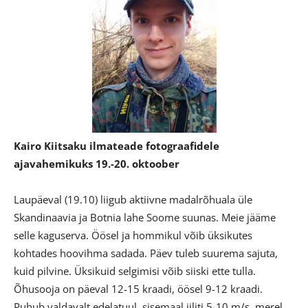
Kairo Kiitsaku ilmateade fotograafidele
ajavahemikuks 19.-20. oktoober
Laupäeval (19.10) liigub aktiivne madalrõhuala üle
Skandinaavia ja Botnia lahe Soome suunas. Meie jääme
selle kaguserva. Öösel ja hommikul võib üksikutes
kohtades hoovihma sadada. Päev tuleb suurema sajuta,
kuid pilvine. Üksikuid selgimisi võib siiski ette tulla.
Õhusooja on päeval 12-15 kraadi, öösel 9-12 kraadi.
Puhub valdavalt edelatuul, sisemaal iiliti 5-10 m/s, merel