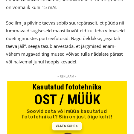
on võimalik kuni 15 m/s.
Soe ilm ja pilvine taevas sobib suurepäraselt, et püüda nii
lummavaid sügiseseid maastikuvõtteid kui teha viimaseid
õuetingimustes portreefotosid. Nagu öeldakse, „ega tali
taeva jää“, seega tasub arvestada, et järgmised enam-
vähem mugavad tingimused võivad tulla nädalate pärast
või halvemal juhul hoopis kevadel.
- REKLAAM -