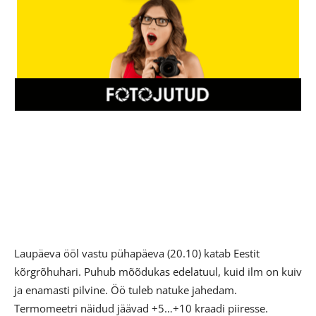
Laupäeva ööl vastu pühapäeva (20.10) katab Eestit
kõrgrõhuhari. Puhub mõõdukas edelatuul, kuid ilm on kuiv
ja enamasti pilvine. Öö tuleb natuke jahedam.
Termomeetri näidud jäävad +5…+10 kraadi piiresse.