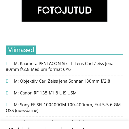
Viimased
M: Kaamera PENTACON Six TL Lens Carl Zeiss Jena
80mm f/2.8 Medium format 6×6
M: Objektiiv Carl Zeiss Jena Sonnar 180mm f/2.8
M: Canon RF 135 f/1.8 L IS USM
M: Sony FE SEL100400GM 100-400mm, F/4.5-5.6 GM
OSS (uueväärne)
M: Nikon Z8 Mirrorless DSLR body kit