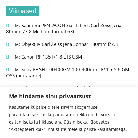
Viimased
M: Kaamera PENTACON Six TL Lens Carl Zeiss Jena
80mm f/2.8 Medium format 6×6
M: Objektiiv Carl Zeiss Jena Sonnar 180mm f/2.8
M: Canon RF 135 f/1.8 L IS USM
M: Sony FE SEL100400GM 100-400mm, F/4.5-5.6 GM
OSS (uueväärne)
M: Nikon Z8 Mirrorless DSLR body kit
Me hindame sinu privaatsust
Kasutame küpsiseid teie sirvimiskogemuse
parandamiseks, isikupärastatud reklaamide või sisu
esitamiseks ja liikluse analüüsimiseks.
Klõpsates
"Aktsepteeri kõik", nõustute meie küpsiste kasutamisega.