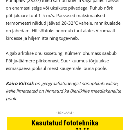
Pühapäev (28.07) tuleb samuti kuiv ja väga palav. Taevas
on enamasti selge või üksikute pilvedega. Puhub nõrk
põhjakaare tuul 1-5 m/s. Päevased maksimaalsed
termomeetri näidud jäävad 28-32°C vahele, rannikualadel
on jahedam. Hilisõhtuks pöördub tuul alates Virumaalt
kirdesse ja hiljem itta ning tugevneb.
Algab arktilise õhu sissetung. Külmem õhumass saabub
Põhja-Jäämere piirkonnast. Suur kuumus tõrjutakse
esmaspäeva jooksul meist kaugemale lõuna poole.
Kairo Kiitsak
on geograafiatudengist sünoptikahuviline,
kelle ilmateated on hinnatud ka üleriiklike meediakanalite
poolt.
- REKLAAM -