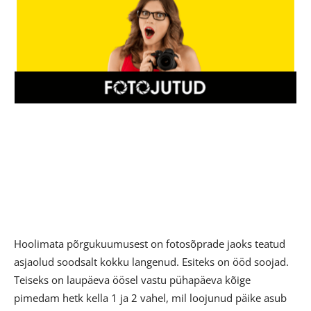
Hoolimata põrgukuumusest on fotosõprade jaoks teatud
asjaolud soodsalt kokku langenud. Esiteks on ööd soojad.
Teiseks on laupäeva öösel vastu pühapäeva kõige
pimedam hetk kella 1 ja 2 vahel, mil loojunud päike asub