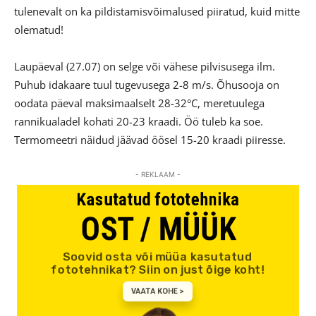
tulenevalt on ka pildistamisvõimalused piiratud, kuid mitte
olematud!
Laupäeval (27.07) on selge või vähese pilvisusega ilm.
Puhub idakaare tuul tugevusega 2-8 m/s. Õhusooja on
oodata päeval maksimaalselt 28-32°C, meretuulega
rannikualadel kohati 20-23 kraadi. Öö tuleb ka soe.
Termomeetri näidud jäävad öösel 15-20 kraadi piiresse.
- REKLAAM -