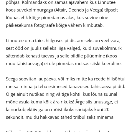
põhjas. Kolmandaks on samas ajavahemikus Linnutee
koos suvekolmnurgaga (Altair, Deeneb ja Veega) täpselt
lõunas ehk kõige pimedamas alas, kus suvine öine
päikesekuma fotograafe kõige vähem kimbutab.
Linnutee oma täies hiilguses pildistamiseks on veel vara,
sest ööd on juulis selleks liiga valged, kuid suvekolmnurk
sätendab kenasti taevas ja selle pildile püüdmine (koos
muu tähistaevaga) ei ole pimedas metsas siiski keeruline.
Seega soovitan laupäeva, või miks mitte ka reede hilisõhtul
metsa minna ja teha esimesed tänavused tähistaeva pildid.
Olge ainult nutikad ning vältige kohti, kus lõuna suunal
mõne asula kuma kõik ära rikuks! Ärge siis unustage, et
lainurkobjektiiviga on mõistlikuks säriajaks kuni 20
sekundit, muidu hakkavad tähed triibuliseks minema.