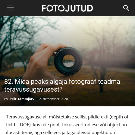
82. Mida peaks algaja fotograaf teadma
teravussügavusest?
By
Priit Tammjärv
-
2. detsember 2020
Teravussügavuse all mõistetakse sellist pildiefekti (depth of
field – DOF), kus teie poolt fokusseeritud ese või objekt on
ilusasti terav, aga selle ees ja taga olevad objektid on