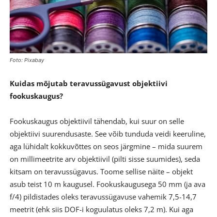
Foto: Pixabay
Kuidas mõjutab teravussügavust objektiivi
fookuskaugus?
Fookuskaugus objektiivil tähendab, kui suur on selle
objektiivi suurendusaste. See võib tunduda veidi keeruline,
aga lühidalt kokkuvõttes on seos järgmine – mida suurem
on millimeetrite arv objektiivil (pilti sisse suumides), seda
kitsam on teravussügavus. Toome sellise näite – objekt
asub teist 10 m kaugusel. Fookuskaugusega 50 mm (ja ava
f/4) pildistades oleks teravussügavuse vahemik 7,5-14,7
meetrit (ehk siis DOF-i koguulatus oleks 7,2 m). Kui aga