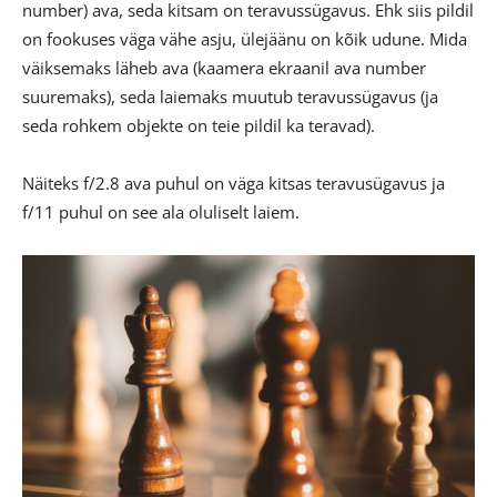
number) ava, seda kitsam on teravussügavus. Ehk siis pildil
on fookuses väga vähe asju, ülejäänu on kõik udune. Mida
väiksemaks läheb ava (kaamera ekraanil ava number
suuremaks), seda laiemaks muutub teravussügavus (ja
seda rohkem objekte on teie pildil ka teravad).
Näiteks f/2.8 ava puhul on väga kitsas teravusügavus ja
f/11 puhul on see ala oluliselt laiem.