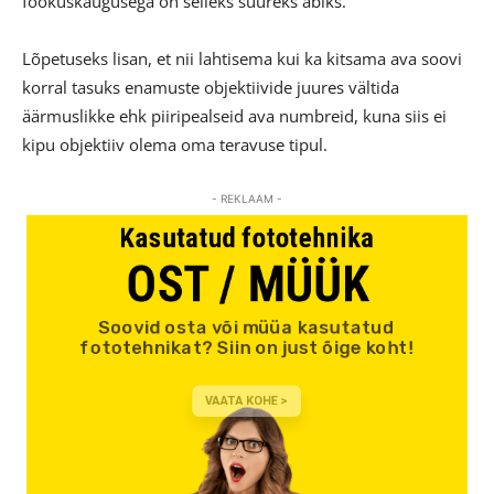
fookuskaugusega on selleks suureks abiks.
Lõpetuseks lisan, et nii lahtisema kui ka kitsama ava soovi
korral tasuks enamuste objektiivide juures vältida
äärmuslikke ehk piiripealseid ava numbreid, kuna siis ei
kipu objektiiv olema oma teravuse tipul.
- REKLAAM -