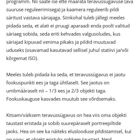
programm. Nii saate ise ette määrata teravussügavuse (ava
suuruse reguleerimisega) ja kaamera reguleerib pildi
säritust vastava säriajaga. Siinkohal tuleb jällegi meeles
pidada seda, et alati ei pruugi aparaadi enda poolt valitud
säriaeg sobida, seda eriti kehvades valgusoludes, kus
säriajad kipuvad venima pikaks ja pildid muutuvad
uduseks (osavamad kasutavad sellisel juhul statiivi ja/või
kõrgemat ISO).
Meeles tuleb pidada ka seda, et teravussügavus ei jaotu
fookuspunkti ees ja taga ühtlaselt. See jaotus on
umbmääraselt nii – 1/3 ees ja 2/3 objekti taga.
Fookuskauguse kasvades muutub see võrdsemaks.
Kitsam/väiksem teravussügavus on hea viis oma objekti
taustast eristada ja sobib suurepäraselt portreepiltide
jaoks. Hea on see ka näiteks eluslooduse pildistamisel, kui
on soov, et objekt eristuks rohkem taustast. Neid