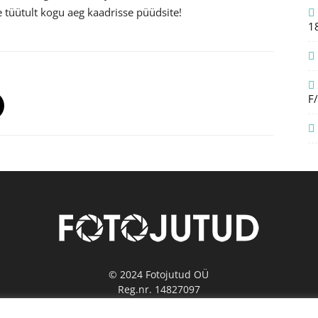
e tüütult kogu aeg kaadrisse püüdsite!
1
F
© 2024 Fotojutud OÜ
Reg.nr. 14827097
info@fotojutud.ee