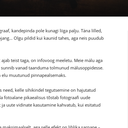
aaf, kandepinda pole kunagi liiga palju. Täna lilled,
jang… Olgu pildid kui kaunid tahes, aga neis puudub
t ajab teist taga, on infovoog meeletu. Meie mälu aga
ng sunnib vanad taanduma tolmunud mälusoppidesse.
 on elu muutunud pinnapealsemaks.
 need, kelle sihikindel tegutsemine on hajutatud
da fotoalane pikaealisus tõstab fotograafi uude
t ja uute vidinate kasutamine kahvatub, kui esitatud
 maksimaalselt, aga selle efekt on liblika sarnane –