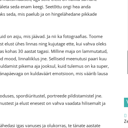
 mäleta seda enam keegi. Seetõttu ongi hea anda
maks seda, mis paelub ja on hingelähedane pikkade
id on asju, mis jäävad. Ja nii ka fotograafias. Toome
st elust ühes linnas ning kujutage ette, kui vahva oleks
s kohas 30 aastat tagasi. Milline maja on lammutatud,
 mood, linnaliiklus jne. Selliseid meenutusi paari kuu
ahuldamist pikema aja jooksul, kuid tulemus on ka super,
 tänapäevaga on kuldaväärt emotsioon, mis väärib lausa
duses, spordiüritustel, portreede pildistamistel jne.
stest ja elust enesest on vahva vaadata hilisemalt ja
Z
 lähedasi igas vanuses ja olukorras, te tänate aastate