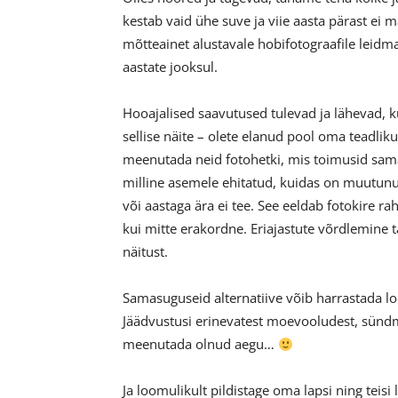
kestab vaid ühe suve ja viie aasta pärast ei
mõtteainet alustavale hobifotograafile leid
aastate jooksul.
Hooajalised saavutused tulevad ja lähevad, ku
sellise näite – olete elanud pool oma teadliku
meenutada neid fotohetki, mis toimusid sama
milline asemele ehitatud, kuidas on muutunud
või aastaga ära ei tee. See eeldab fotokire r
kui mitte erakordne. Eriajastute võrdlemine
näitust.
Samasuguseid alternatiive võib harrastada loo
Jäädvustusi erinevatest moevooludest, sündmu
meenutada olnud aegu…
Ja loomulikult pildistage oma lapsi ning teisi