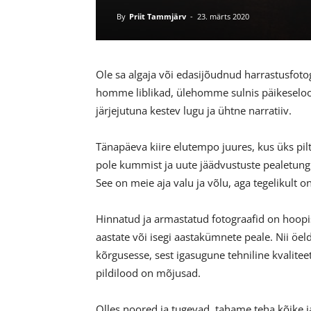
By
Priit Tammjärv
-
23. märts 2020
Ole sa algaja või edasijõudnud harrastusfotogr
homme liblikad, ülehomme sulnis päikeseloo
järjejutuna kestev lugu ja ühtne narratiiv.
Tänapäeva kiire elutempo juures, kus üks pil
pole kummist ja uute jäädvustuste pealetu
See on meie aja valu ja võlu, aga tegelikult
Hinnatud ja armastatud fotograafid on hoopis
aastate või isegi aastakümnete peale. Nii öel
kõrgusesse, sest igasugune tehniline kvalitee
pildilood on mõjusad.
Olles noored ja tugevad, tahame teha kõike ja